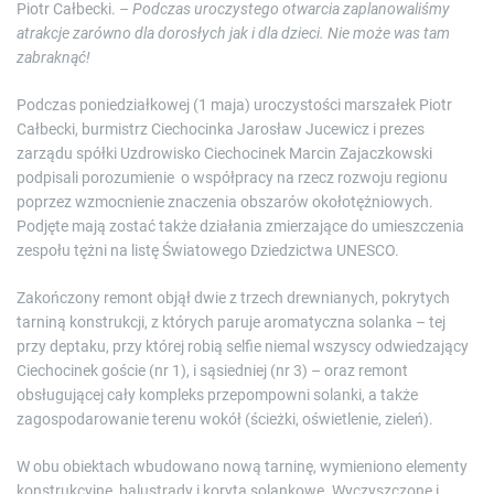
Piotr Całbecki.
– Podczas uroczystego otwarcia zaplanowaliśmy
atrakcje zarówno dla dorosłych jak i dla dzieci. Nie może was tam
zabraknąć!
Podczas poniedziałkowej (1 maja) uroczystości marszałek Piotr
Całbecki, burmistrz Ciechocinka Jarosław Jucewicz i prezes
zarządu spółki Uzdrowisko Ciechocinek Marcin Zajaczkowski
podpisali porozumienie o współpracy na rzecz rozwoju regionu
poprzez wzmocnienie znaczenia obszarów okołotężniowych.
Podjęte mają zostać także działania zmierzające do umieszczenia
zespołu tężni na listę Światowego Dziedzictwa UNESCO.
Zakończony remont objął dwie z trzech drewnianych, pokrytych
tarniną konstrukcji, z których paruje aromatyczna solanka – tej
przy deptaku, przy której robią selfie niemal wszyscy odwiedzający
Ciechocinek goście (nr 1), i sąsiedniej (nr 3) – oraz remont
obsługującej cały kompleks przepompowni solanki, a także
zagospodarowanie terenu wokół (ścieżki, oświetlenie, zieleń).
W obu obiektach wbudowano nową tarninę, wymieniono elementy
konstrukcyjne, balustrady i koryta solankowe. Wyczyszczone i