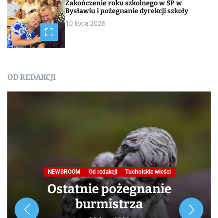
Zakończenie roku szkolnego w SP w
Bysławiu i pożegnanie dyrekcji szkoły
10 lipca 2026
OD REDAKCJI
Nasza praca
NEWSROOM
Od redakcji
Turystyka
W obiektywie TOKiS-u
Podróże małe i duże. Ścieżka
przyrodniczo-dydaktyczna
„Jelenia Wyspa”
24 lipca 2026
Rozpoczynamy nowy cykl opowieści zarówno dla turystów,
jak i mieszkańców, którzy niekoniecznie muszą podróżować