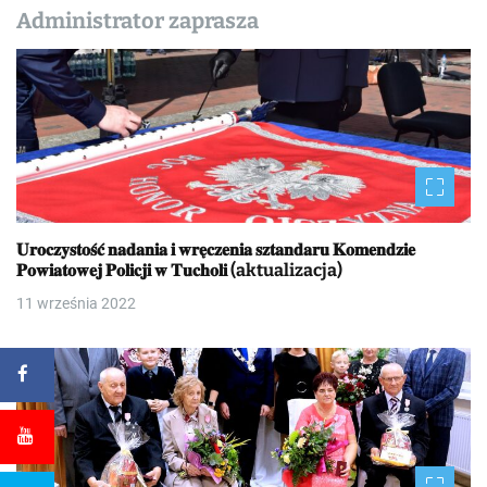
Administrator zaprasza
𝐔𝐫𝐨𝐜𝐳𝐲𝐬𝐭𝐨𝐬́𝐜́ 𝐧𝐚𝐝𝐚𝐧𝐢𝐚 𝐢 𝐰𝐫𝐞̨𝐜𝐳𝐞𝐧𝐢𝐚 𝐬𝐳𝐭𝐚𝐧𝐝𝐚𝐫𝐮 𝐊𝐨𝐦𝐞𝐧𝐝𝐳𝐢𝐞
𝐏𝐨𝐰𝐢𝐚𝐭𝐨𝐰𝐞𝐣 𝐏𝐨𝐥𝐢𝐜𝐣𝐢 𝐰 𝐓𝐮𝐜𝐡𝐨𝐥𝐢 (aktualizacja)
11 września 2022