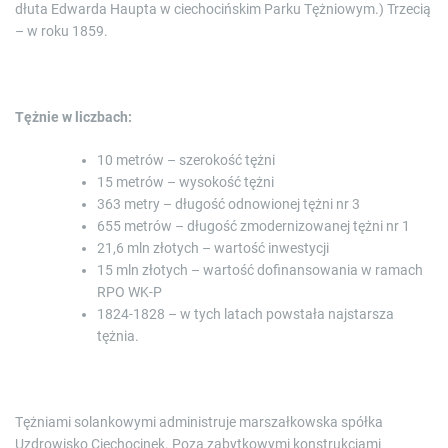
dłuta Edwarda Haupta w ciechocińskim Parku Tężniowym.) Trzecią
– w roku 1859.
Tężnie w liczbach:
10 metrów – szerokość tężni
15 metrów – wysokość tężni
363 metry – długość odnowionej tężni nr 3
655 metrów – długość zmodernizowanej tężni nr 1
21,6 mln złotych – wartość inwestycji
15 mln złotych – wartość dofinansowania w ramach
RPO WK-P
1824-1828 – w tych latach powstała najstarsza
tężnia.
Tężniami solankowymi administruje marszałkowska spółka
Uzdrowisko Ciechocinek. Poza zabytkowymi konstrukcjami