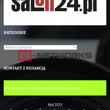
KATEGORIE
K
a
t
e
KONTAKT Z REDAKCJĄ.
g
o
r
ok.com/tokispresstuchola
i
e
Maj 2023