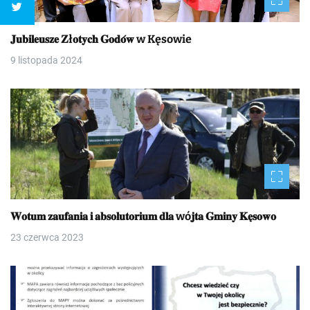
𝐉𝐮𝐛𝐢𝐥𝐞𝐮𝐬𝐳𝐞 𝐙ł𝐨𝐭𝐲𝐜𝐡 𝐆𝐨𝐝𝐨́𝐰 w Kęsowie
9 listopada 2024
𝐖𝐨𝐭𝐮𝐦 𝐳𝐚𝐮𝐟𝐚𝐧𝐢𝐚 𝐢 𝐚𝐛𝐬𝐨𝐥𝐮𝐭𝐨𝐫𝐢𝐮𝐦 𝐝𝐥𝐚 wó𝐣𝐭𝐚 𝐆𝐦𝐢𝐧𝐲 𝐊𝐞̨𝐬𝐨𝐰𝐨
23 czerwca 2023