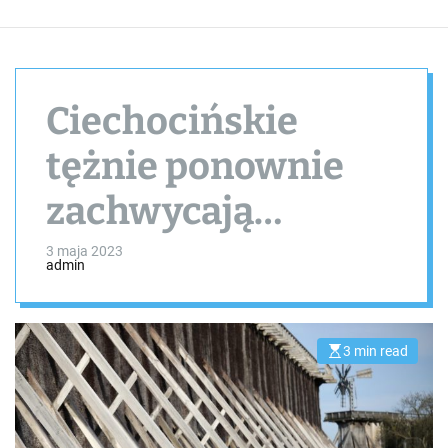
Ciechocińskie
tężnie ponownie
zachwycają
odwiedzających
3 maja 2023
admin
3 min read
E
s
t
i
m
a
t