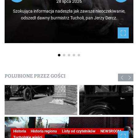
po świecie. Mamy niezwykłe szczęście żyć w Borach
Tucholskich i korzystać i to w dodatku za darmo z tego, co
daje nam natura.
POLUBIONE PRZEZ GOŚCI
Historia
Historia regionu
Listy od czytelników
NEWSROOM
Tucholskie wieści