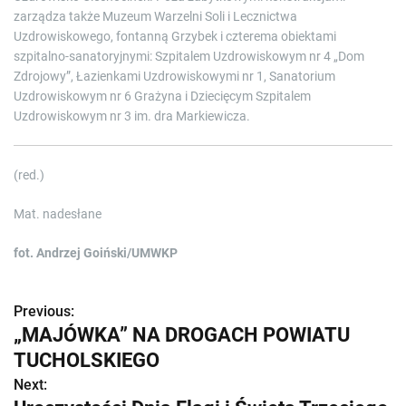
zarządza także Muzeum Warzelni Soli i Lecznictwa
Uzdrowiskowego, fontanną Grzybek i czterema obiektami
szpitalno-sanatoryjnymi: Szpitalem Uzdrowiskowym nr 4 „Dom
Zdrojowy”, Łazienkami Uzdrowiskowymi nr 1, Sanatorium
Uzdrowiskowym nr 6 Grażyna i Dziecięcym Szpitalem
Uzdrowiskowym nr 3 im. dra Markiewicza.
(red.)
Mat. nadesłane
fot. Andrzej Goiński/UMWKP
Previous:
Z
„MAJÓWKA” NA DROGACH POWIATU
o
TUCHOLSKIEGO
b
Next: