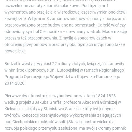
uszczelnione zostały zbiorniki solankowe. Pod tężnią nr 1
wyremontowano przejście, a w środkowej części wymieniono drzwi
zewnętrzne. W tężni nr 3 zamontowano nowe schody z poręczami i
przeprowadzono prace budowlane na pomostach. Całość wieńczy
odnowiony symbol Ciechocinka – drewniany wiatrak. Modernizację
przeszła też przepompownia. Z myślą o spacerowiczach w
otoczeniu przepompowni oraz przy obu tężniach urządzono także
nowe alejki.
Budżet inwestycji wyniósł 22 miliony złotych, lwią część stanowiły
w nim środki pomocowe Unii Europejskiej w ramach Regionalnego
Programu Operacyjnego Województwa Kujawsko-Pomorskiego
2014-2020.
Pierwsze dwie konstrukcje wybudowano w latach 1824-1828
według projektu Jakuba Graffa, profesora Akademii Górniczej w
Kielcach, z inicjatywy Stanisława Staszica, który był jednym z
twórców koncepcji przemysłowego wykorzystania zalegających
pod Ciechocinkiem pokładów soli. (Staszic, postać wielce dla
rozwoju polskiego przemysłu zasłużona, ma swój skromny pomnik