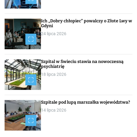
Ich „Dobry chłopiec” powalczy o Złote Lwy w
Gdyni
24 lipca 2026
Szpital w Świeciu stawia na nowoczesną
psychiatrię
18 lipca 2026
Szpitale pod lupą marszałka województwa?
14 lipca 2026