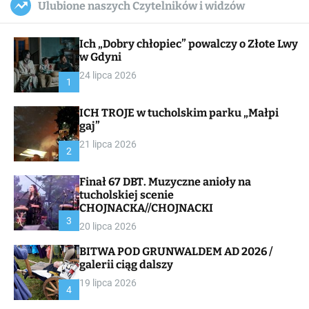
Ulubione naszych Czytelników i widzów
c
ff
u
r
a
l
c
n
e
h
Ich „Dobry chłopiec” powalczy o Złote Lwy
v
a
w Gdyni
s
24 lipca 2026
W
1
i
d
ICH TROJE w tucholskim parku „Małpi
g
gaj”
e
t
21 lipca 2026
2
Finał 67 DBT. Muzyczne anioły na
tucholskiej scenie
CHOJNACKA//CHOJNACKI
3
20 lipca 2026
BITWA POD GRUNWALDEM AD 2026 /
galerii ciąg dalszy
19 lipca 2026
4