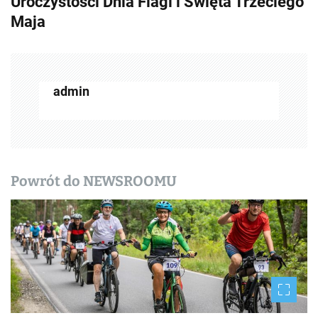
Uroczystości Dnia Flagi i Święta Trzeciego
a
Maja
c
z
w
admin
p
i
s
Powrót do NEWSROOMU
y