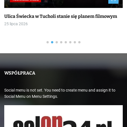
Ulica Świecka w Tucholi stanie się planem filmowym
B
d
25 lipca 2026
1
WSPÓŁPRACA
Social menu is not set. You need to create menu and assign it to
Social Menu on Menu Settings.