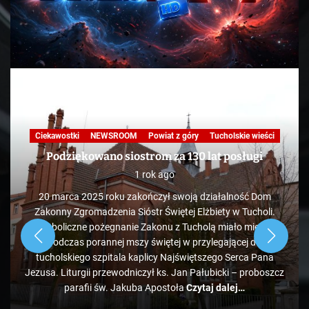
Nasza praca
NEWSROOM
Powiat z góry
Skandale
Telewizja
Tucholskie wieści
TV
KAWA Z TOKiS-em w 100 sekund. „Ekologiczne”
wysypisko śmieci pod Bladowem?
1 rok ago
Zdaje się, że pozycja tucholskiego wysypiska śmieci
administrowanego przez PK jest mocno zagrożona, bo tuż
obok ale od strony Chojnic, przed Bladowem, powstało
drugie, darmowe. Jeżeli zapełniać się będzie w takim tempie,
to może być ciekawie.