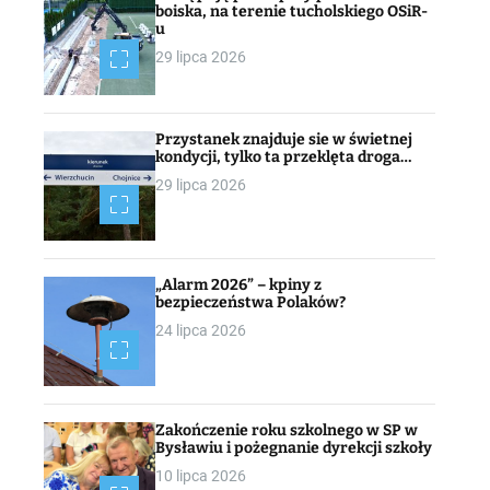
boiska, na terenie tucholskiego OSiR-
u
29 lipca 2026
Przystanek znajduje sie w świetnej
kondycji, tylko ta przeklęta droga…
29 lipca 2026
„Alarm 2026” – kpiny z
bezpieczeństwa Polaków?
24 lipca 2026
Zakończenie roku szkolnego w SP w
Bysławiu i pożegnanie dyrekcji szkoły
10 lipca 2026