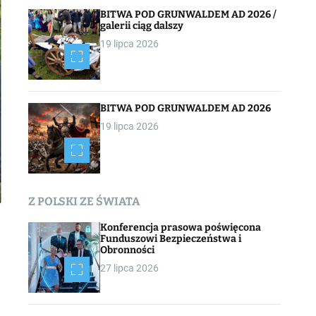
BITWA POD GRUNWALDEM AD 2026 /
galerii ciąg dalszy
19 lipca 2026
BITWA POD GRUNWALDEM AD 2026
19 lipca 2026
Z POLSKI ZE ŚWIATA
Konferencja prasowa poświęcona
Funduszowi Bezpieczeństwa i
Obronności
27 lipca 2026