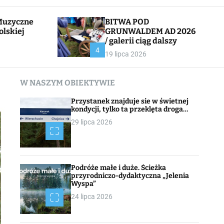
l
c
e
h
BITWA POD
olskiej
GRUNWALDEM AD 2026
/ galerii ciąg dalszy
CHOJNACK
4
19 lipca 2026
W NASZYM OBIEKTYWIE
Przystanek znajduje sie w świetnej
kondycji, tylko ta przeklęta droga…
29 lipca 2026
Podróże małe i duże. Ścieżka
przyrodniczo-dydaktyczna „Jelenia
Wyspa”
24 lipca 2026