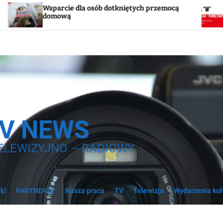
ie dla osób dotkniętych przemocą
Godzina „W”. W 
ą
syreny
TV NEWS
ELEWIZYJNO – RADIOWY
ki
PARTNERZY
Nasza praca
TV
Telewizja
Wydarzenia kul