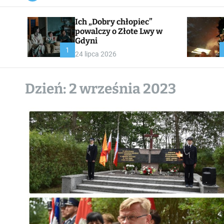
a
n
Ich „Dobry chłopiec”
v
a
powalczy o Złote Lwy w
s
Gdyni
W
1
24 lipca 2026
i
d
g
e
Dzień:
2 września 2023
t