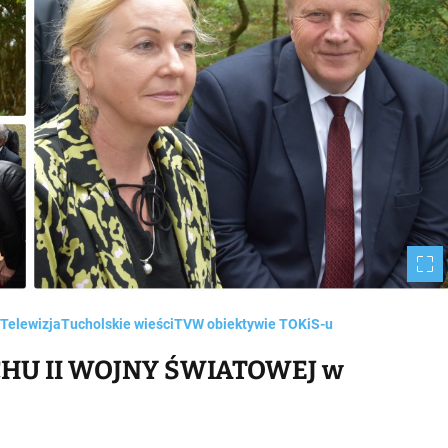
m
e
Telewizja
Tucholskie wieści
TV
W obiektywie TOKiS-u
HU II WOJNY ŚWIATOWEJ w