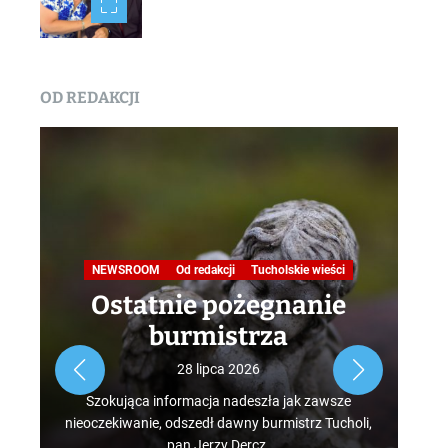
OD REDAKCJI
Na
NEWSROOM
Od redakcji
Tucholskie wieści
Ostatnie pożegnanie
burmistrza
Roz
28 lipca 2026
tur
Szokująca informacja nadeszła jak zawsze
mus
nieoczekiwanie, odszedł dawny burmistrz Tucholi,
szcz
pan Jerzy Dercz.
w d