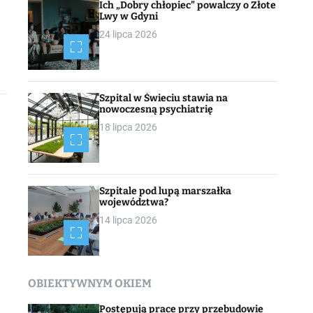
Ich „Dobry chłopiec” powalczy o Złote
Lwy w Gdyni
24 lipca 2026
Szpital w Świeciu stawia na
nowoczesną psychiatrię
18 lipca 2026
Szpitale pod lupą marszałka
województwa?
14 lipca 2026
OBIEKTYWNYM OKIEM
Postępują prace przy przebudowie