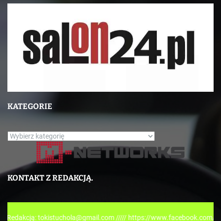
KATEGORIE
K
a
t
e
KONTAKT Z REDAKCJĄ.
g
o
r
ą: tokistuchola@gmail.com ///// https://www.facebook.com/tokispresstu