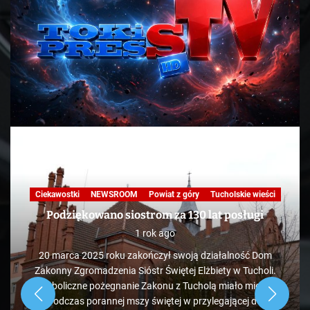
Ciekawostki
NEWSROOM
Powiat z góry
Tucholskie wieści
Podziękowano siostrom za 130 lat posługi
1 rok ago
20 marca 2025 roku zakończył swoją działalność Dom
Zakonny Zgromadzenia Sióstr Świętej Elżbiety w Tucholi.
Symboliczne pożegnanie Zakonu z Tucholą miało miejsce
podczas porannej mszy świętej w przylegającej do