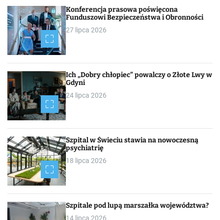
h
Konferencja prasowa poświęcona
Funduszowi Bezpieczeństwa i Obronności
27 lipca 2026
Ich „Dobry chłopiec” powalczy o Złote Lwy w
Gdyni
24 lipca 2026
Szpital w Świeciu stawia na nowoczesną
psychiatrię
18 lipca 2026
Szpitale pod lupą marszałka województwa?
14 lipca 2026