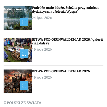
c
Podróże małe i duże. Ścieżka przyrodniczo-
dydaktyczna „Jelenia Wyspa”
j
24 lipca 2026
a
p
BITWA POD GRUNWALDEM AD 2026 / galerii
o
ciąg dalszy
19 lipca 2026
w
p
i
BITWA POD GRUNWALDEM AD 2026
19 lipca 2026
s
a
c
Z POLSKI ZE ŚWIATA