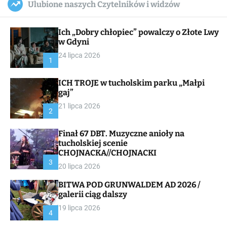
Ulubione naszych Czytelników i widzów
c
ff
u
r
a
l
c
n
e
h
Ich „Dobry chłopiec” powalczy o Złote Lwy
v
a
w Gdyni
s
24 lipca 2026
W
1
i
d
ICH TROJE w tucholskim parku „Małpi
g
gaj”
e
t
21 lipca 2026
2
Finał 67 DBT. Muzyczne anioły na
tucholskiej scenie
CHOJNACKA//CHOJNACKI
3
20 lipca 2026
BITWA POD GRUNWALDEM AD 2026 /
galerii ciąg dalszy
19 lipca 2026
4