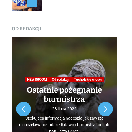
OD REDAKCJI
Na
NEWSROOM
Od redakcji
Tucholskie wieści
Ostatnie pożegnanie
burmistrza
Roz
28 lipca 2026
tur
Szokująca informacja nadeszła jak zawsze
mus
nieoczekiwanie, odszedł dawny burmistrz Tucholi,
szcz
pan Jerzy Dercz.
w d