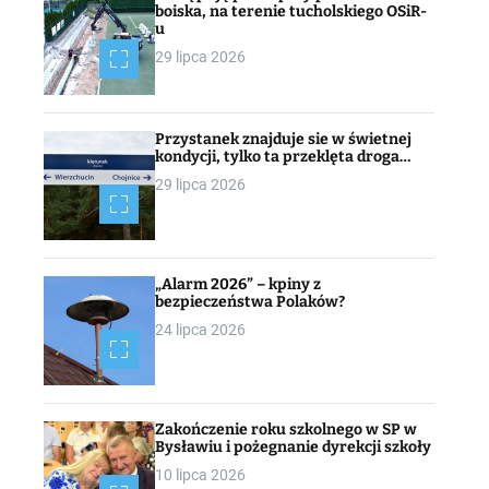
boiska, na terenie tucholskiego OSiR-
u
29 lipca 2026
Przystanek znajduje sie w świetnej
kondycji, tylko ta przeklęta droga…
29 lipca 2026
„Alarm 2026” – kpiny z
bezpieczeństwa Polaków?
24 lipca 2026
Zakończenie roku szkolnego w SP w
Bysławiu i pożegnanie dyrekcji szkoły
10 lipca 2026