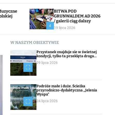
l
c
e
h
BITWA POD
olskiej
GRUNWALDEM AD 2026
/ galerii ciąg dalszy
CHOJNACK
4
19 lipca 2026
W NASZYM OBIEKTYWIE
Przystanek znajduje sie w świetnej
kondycji, tylko ta przeklęta droga…
29 lipca 2026
Podróże małe i duże. Ścieżka
przyrodniczo-dydaktyczna „Jelenia
Wyspa”
24 lipca 2026