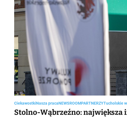
Ciekawostki
Nasza praca
NEWSROOM
PARTNERZY
Tucholskie w
Stolno-Wąbrzeźno: największa 