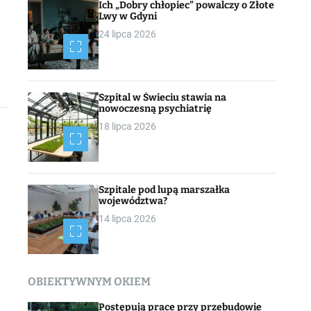
Ich „Dobry chłopiec” powalczy o Złote
Lwy w Gdyni
24 lipca 2026
Szpital w Świeciu stawia na
nowoczesną psychiatrię
18 lipca 2026
Szpitale pod lupą marszałka
województwa?
14 lipca 2026
OBIEKTYWNYM OKIEM
Postępują prace przy przebudowie