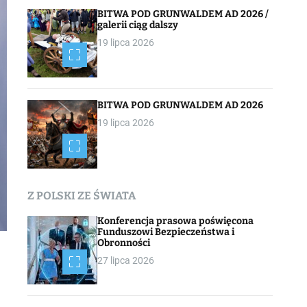
BITWA POD GRUNWALDEM AD 2026 /
galerii ciąg dalszy
19 lipca 2026
BITWA POD GRUNWALDEM AD 2026
19 lipca 2026
Z POLSKI ZE ŚWIATA
Konferencja prasowa poświęcona
Funduszowi Bezpieczeństwa i
Obronności
27 lipca 2026