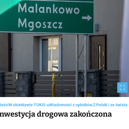
m
e
ieści
W obiektywie TOKiS-u
Wiadomości z opłotków.
Z Polski i ze świata
inwestycja drogowa zakończona