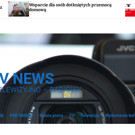
cie dla osób dotkniętych przemocą
Godzina „W”. W
wą
syreny
TV NEWS
ELEWIZYJNO – RADIOWY
ki
PARTNERZY
Nasza praca
TV
Telewizja
Wydarzenia kul