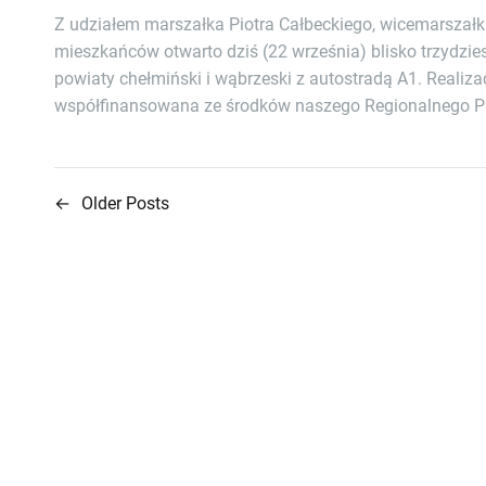
Z udziałem marszałka Piotra Całbeckiego, wicemarsza
mieszkańców otwarto dziś (22 września) blisko trzydz
powiaty chełmiński i wąbrzeski z autostradą A1. Realiz
współfinansowana ze środków naszego Regionalnego P
←
Older Posts
N
a
w
i
g
a
c