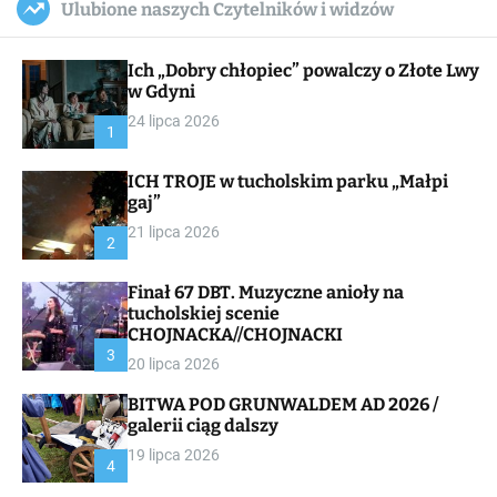
Ulubione naszych Czytelników i widzów
c
ff
u
r
a
l
c
n
e
h
Ich „Dobry chłopiec” powalczy o Złote Lwy
v
a
w Gdyni
s
24 lipca 2026
W
1
i
d
ICH TROJE w tucholskim parku „Małpi
g
gaj”
e
t
21 lipca 2026
2
Finał 67 DBT. Muzyczne anioły na
tucholskiej scenie
CHOJNACKA//CHOJNACKI
3
20 lipca 2026
BITWA POD GRUNWALDEM AD 2026 /
galerii ciąg dalszy
19 lipca 2026
4