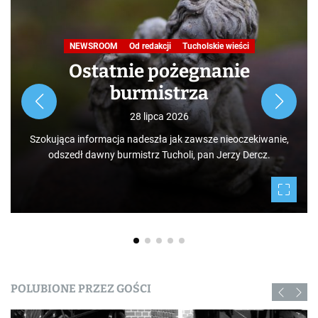
NEWSROOM
Od redakcji
Tucholskie wieści
Ostatnie pożegnanie
burmistrza
28 lipca 2026
Szokująca informacja nadeszła jak zawsze nieoczekiwanie,
odszedł dawny burmistrz Tucholi, pan Jerzy Dercz.
POLUBIONE PRZEZ GOŚCI