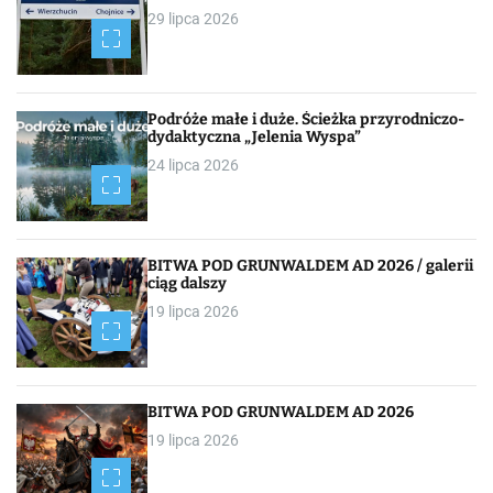
29 lipca 2026
g
a
c
Podróże małe i duże. Ścieżka przyrodniczo-
dydaktyczna „Jelenia Wyspa”
j
24 lipca 2026
a
p
BITWA POD GRUNWALDEM AD 2026 / galerii
o
ciąg dalszy
19 lipca 2026
w
p
i
BITWA POD GRUNWALDEM AD 2026
19 lipca 2026
s