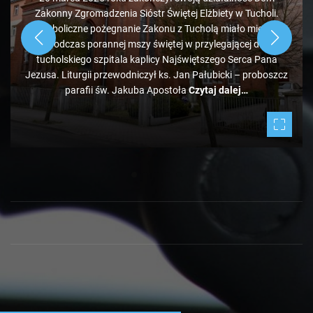
Zakonny Zgromadzenia Sióstr Świętej Elżbiety w Tucholi.
Symboliczne pożegnanie Zakonu z Tucholą miało miejsce
podczas porannej mszy świętej w przylegającej do
tucholskiego szpitala kaplicy Najświętszego Serca Pana
Jezusa. Liturgii przewodniczył ks. Jan Pałubicki – proboszcz
parafii św. Jakuba Apostoła
Czytaj dalej…