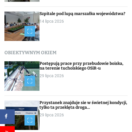
Szpitale pod lupą marszałka województwa?
14 lipca 2026
OBIEKTYWNYM OKIEM
Postępują prace przy przebudowie boiska,
na terenie tucholskiego OSiR-u
29 lipca 2026
Przystanek znajduje sie w świetnej kondycji,
tylko ta przeklęta droga…
29 lipca 2026