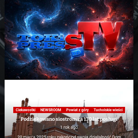
Ciekawostki
NEWSROOM
Powiat z góry
Tucholskie wieści
Podziękowano siostrom za 130 lat posługi
1 rok ago
20 marca 2025 roku zakończył swoją działalność Dom