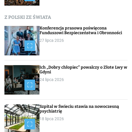
a
c
Z POLSKI ZE ŚWIATA
h
Konferencja prasowa poświęcona
Funduszowi Bezpieczeństwa i Obronności
27 lipca 2026
Ich „Dobry chłopiec” powalczy o Złote Lwy w
Gdyni
24 lipca 2026
Szpital w Świeciu stawia na nowoczesną
psychiatrię
18 lipca 2026