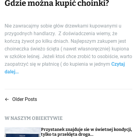
Gdzie można kupić choinki?
Nie zawracajmy sobie głów drzewkami kupowanymi u
przygodnych handlarzy. Z doświadczenia wiemy, że
kończą żywot po kilku dniach. Najlepszym zakupem jest
choineczka świeżo ścięta ( nawet własnoręcznie) kupiona
w szkółce leśnej. Jeżeli ktoś chce zrobić to osobiście, warto
zaopatrzyć się w płatnicę ( do kupienia w jednym
Czytaj
dalej…
←
Older Posts
N
a
W NASZYM OBIEKTYWIE
w
Przystanek znajduje sie w świetnej kondycji,
i
tylko ta przeklęta droga…