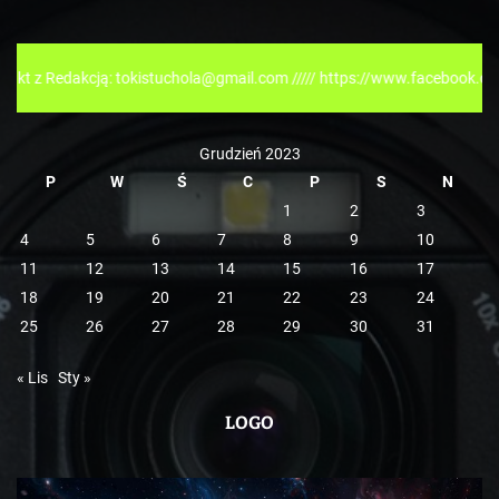
g
o
r
akcją: tokistuchola@gmail.com ///// https://www.facebook.com/tokispre
i
e
Grudzień 2023
P
W
Ś
C
P
S
N
1
2
3
4
5
6
7
8
9
10
11
12
13
14
15
16
17
18
19
20
21
22
23
24
25
26
27
28
29
30
31
« Lis
Sty »
LOGO