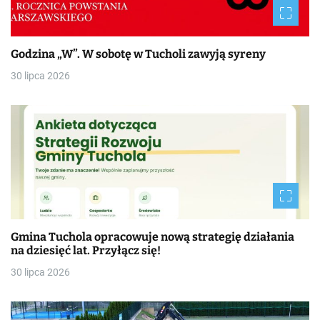
Godzina „W”. W sobotę w Tucholi zawyją syreny
30 lipca 2026
Gmina Tuchola opracowuje nową strategię działania
na dziesięć lat. Przyłącz się!
30 lipca 2026