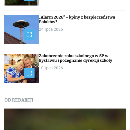
„Alarm 2026” – kpiny z bezpieczeństwa
Polaków?
24 lipca 2026
Zakończenie roku szkolnego w SP w
Bysławiu i pożegnanie dyrekcji szkoły
10 lipca 2026
OD REDAKCJI
Nasza praca
NEWSROOM
Od redakcji
Turystyka
W obiektywie TOKiS-u