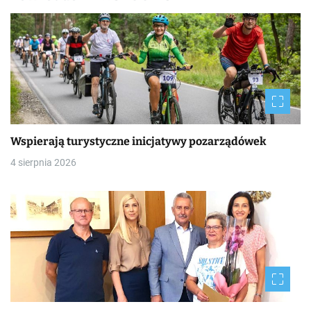
s
y
Wspierają turystyczne inicjatywy pozarządówek
4 sierpnia 2026