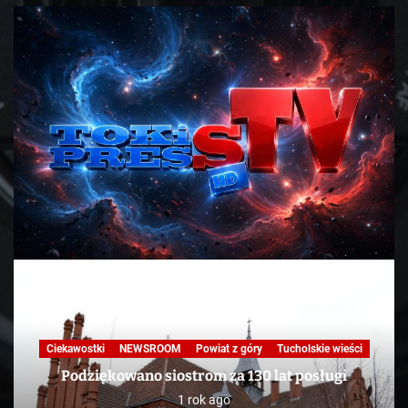
Nasza praca
NEWSROOM
Powiat z góry
Skandale
Telewizja
Tucholskie wieści
TV
KAWA Z TOKiS-em w 100 sekund. „Ekologiczne”