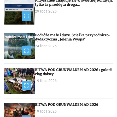
Przystanek znajduje sie w świetnej kondycji,
tylko ta przeklęta droga…
29 lipca 2026
Podróże małe i duże. Ścieżka przyrodniczo-
dydaktyczna „Jelenia Wyspa”
24 lipca 2026
BITWA POD GRUNWALDEM AD 2026 / galerii
ciąg dalszy
19 lipca 2026
BITWA POD GRUNWALDEM AD 2026
19 lipca 2026