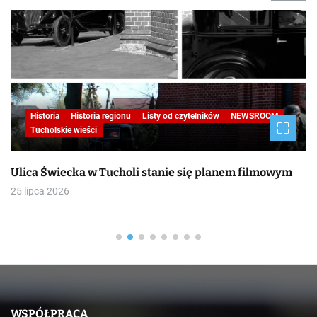
Historia
Historia regionu
Listy od czytelników
NEWSROOM
Tucholskie wieści
Ulica Świecka w Tucholi stanie się planem filmowym
25 lipca 2026
WSPÓŁPRACA