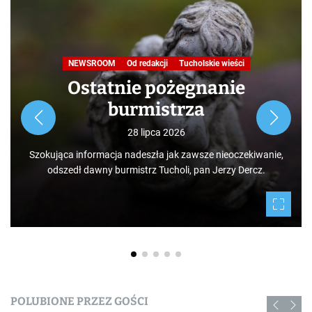
Podróże małe i duże. Ścieżka
przyrodniczo-dydaktyczna
„Jelenia Wyspa”
24 lipca 2026
Rozpoczynamy nowy cykl opowieści zarówno dla turystów,
jak i mieszkańców, którzy niekoniecznie muszą podróżować
po świecie. Mamy niezwykłe szczęście żyć w Borach
Tucholskich i korzystać i to w dodatku za darmo z tego, co
daje nam natura.
POLUBIONE PRZEZ GOŚCI