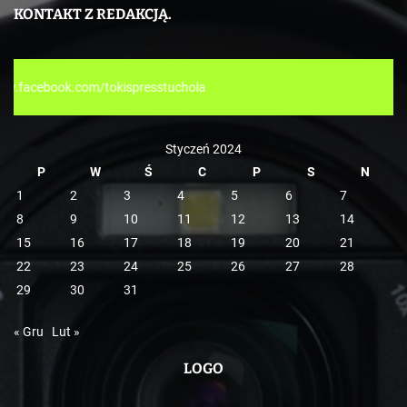
e
KONTAKT Z REDAKCJĄ.
g
o
r
esstuchola
i
e
Styczeń 2024
P
W
Ś
C
P
S
N
1
2
3
4
5
6
7
8
9
10
11
12
13
14
15
16
17
18
19
20
21
22
23
24
25
26
27
28
29
30
31
« Gru
Lut »
LOGO