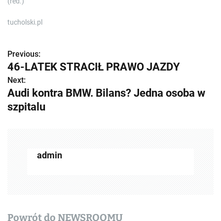
(red.)
tucholski.pl
Previous:
Z
46-LATEK STRACIŁ PRAWO JAZDY
o
Next:
Audi kontra BMW. Bilans? Jedna osoba w
b
szpitalu
a
c
z
admin
w
p
i
Powrót do NEWSROOMU