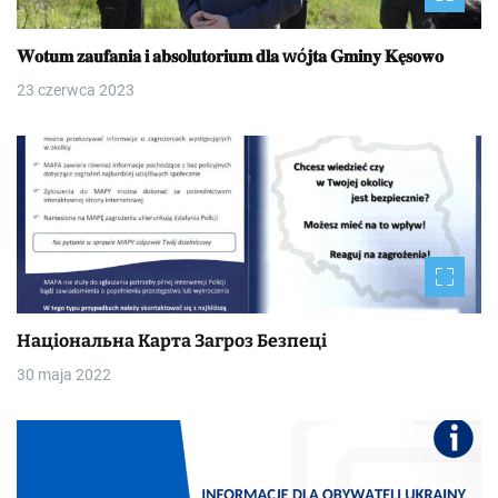
𝐖𝐨𝐭𝐮𝐦 𝐳𝐚𝐮𝐟𝐚𝐧𝐢𝐚 𝐢 𝐚𝐛𝐬𝐨𝐥𝐮𝐭𝐨𝐫𝐢𝐮𝐦 𝐝𝐥𝐚 wó𝐣𝐭𝐚 𝐆𝐦𝐢𝐧𝐲 𝐊𝐞̨𝐬𝐨𝐰𝐨
23 czerwca 2023
Національна Kapтa Загроз Безпеці
30 maja 2022