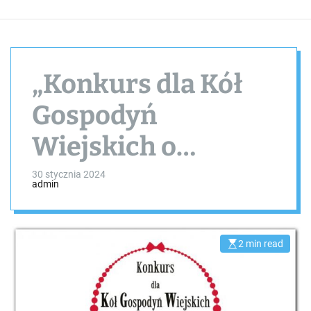
„Konkurs dla Kół
Gospodyń
Wiejskich o
Nagrodę Małżonki
30 stycznia 2024
admin
Prezydenta
Rzeczypospolitej
2 min read
E
s
Polskiej” IV edycja
t
i
m
a
t