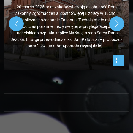
wysypisko śmieci pod Bladowem?
1 rok ago
Zdaje się, że pozycja tucholskiego wysypiska śmieci
administrowanego przez PK jest mocno zagrożona, bo tuż
obok ale od strony Chojnic, przed Bladowem, powstało
drugie, darmowe. Jeżeli zapełniać się będzie w takim tempie,
to może być ciekawie.