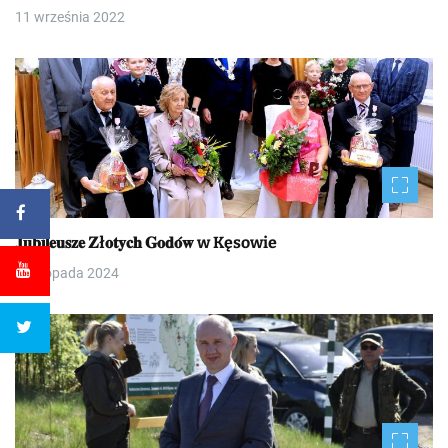
11 września 2022
𝐉𝐮𝐛𝐢𝐥𝐞𝐮𝐬𝐳𝐞 𝐙ł𝐨𝐭𝐲𝐜𝐡 𝐆𝐨𝐝𝐨́𝐰 w Kęsowie
9 listopada 2024