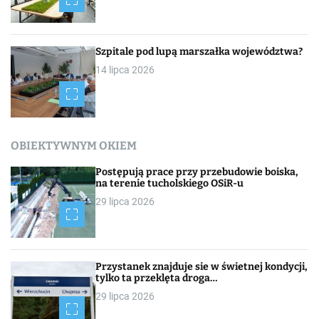
Szpitale pod lupą marszałka województwa?
14 lipca 2026
OBIEKTYWNYM OKIEM
Postępują prace przy przebudowie boiska,
na terenie tucholskiego OSiR-u
29 lipca 2026
Przystanek znajduje sie w świetnej kondycji,
tylko ta przeklęta droga…
29 lipca 2026