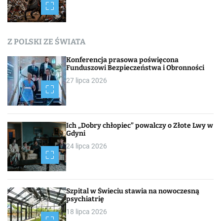
Z POLSKI ZE ŚWIATA
Konferencja prasowa poświęcona
Funduszowi Bezpieczeństwa i Obronności
27 lipca 2026
Ich „Dobry chłopiec” powalczy o Złote Lwy w
Gdyni
24 lipca 2026
Szpital w Świeciu stawia na nowoczesną
psychiatrię
18 lipca 2026