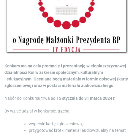
e
d
r
e
a
d
t
i
m
e
Konkurs ma na celu promocję i prezentację wielopłaszczyznowej
działalności Kół w zakresie społecznym, kulturalnym
i edukacyjnym. Oceniane będą materiały w formie opisowej (karty
zgłoszeniowej) oraz w postaci materiału audiowizualnego.
Nabór do Konkursu trwa
od 15 stycznia do 31 marca 2024 r.
By wziąć udział w konkursie, trzeba:
wypełnić kartę zgłoszeniową,
przygotować krótki materiał audiowizualny na temat