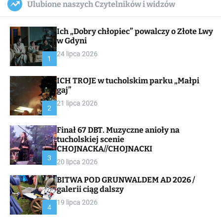
Ulubione naszych Czytelników i widzów
c
ff
u
r
a
l
c
n
e
h
Ich „Dobry chłopiec” powalczy o Złote Lwy
v
a
w Gdyni
s
24 lipca 2026
W
1
i
d
ICH TROJE w tucholskim parku „Małpi
g
gaj”
e
t
21 lipca 2026
2
Finał 67 DBT. Muzyczne anioły na
tucholskiej scenie
CHOJNACKA//CHOJNACKI
3
20 lipca 2026
BITWA POD GRUNWALDEM AD 2026 /
galerii ciąg dalszy
19 lipca 2026
4