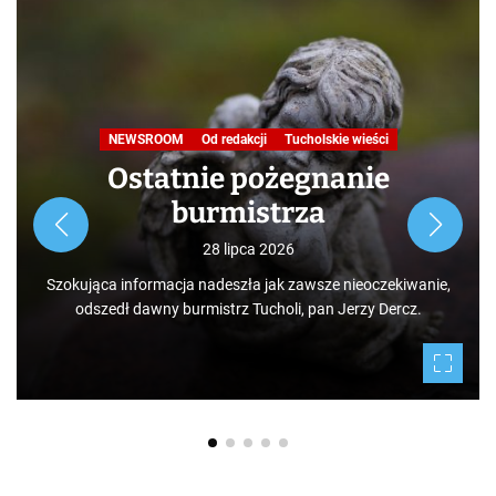
Nasza praca
NEWSROOM
Od redakcji
Turystyka
W obiektywie TOKiS-u
Podróże małe i duże. Ścieżka
przyrodniczo-dydaktyczna
„Jelenia Wyspa”
24 lipca 2026
Rozpoczynamy nowy cykl opowieści zarówno dla turystów,
jak i mieszkańców, którzy niekoniecznie muszą podróżować
po świecie. Mamy niezwykłe szczęście żyć w Borach
Tucholskich i korzystać i to w dodatku za darmo z tego, co
daje nam natura.