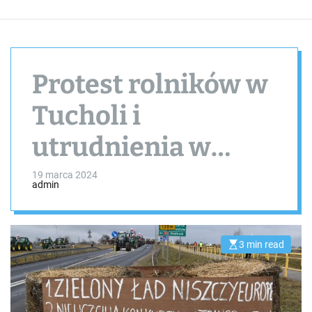
Protest rolników w
Tucholi i
utrudnienia w
ruchu drogowym /
19 marca 2024
admin
AKTUALIZACJA
3 min read
E
s
t
i
m
a
t