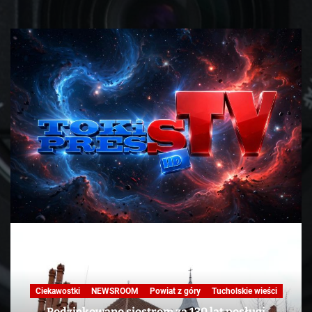
Nasza praca
NEWSROOM
Powiat z góry
Skandale
Telewizja
Tucholskie wieści
TV