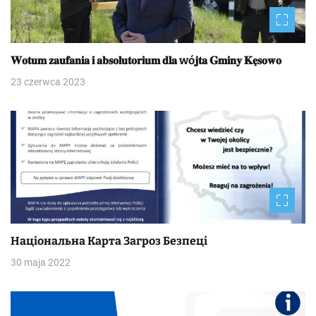
𝐖𝐨𝐭𝐮𝐦 𝐳𝐚𝐮𝐟𝐚𝐧𝐢𝐚 𝐢 𝐚𝐛𝐬𝐨𝐥𝐮𝐭𝐨𝐫𝐢𝐮𝐦 𝐝𝐥𝐚 wó𝐣𝐭𝐚 𝐆𝐦𝐢𝐧𝐲 𝐊𝐞̨𝐬𝐨𝐰𝐨
23 czerwca 2023
Національна Kapтa Загроз Безпеці
30 maja 2022