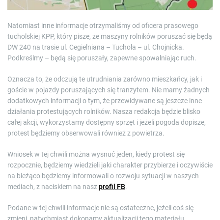
Natomiast inne informacje otrzymaliśmy od oficera prasowego
tucholskiej KPP, który pisze, że maszyny rolników poruszać się będą
DW 240 na trasie ul. Cegielniana – Tuchola – ul. Chojnicka.
Podkreślmy – będą się poruszały, zapewne spowalniając ruch.
Oznacza to, że odczują te utrudniania zarówno mieszkańcy, jak i
goście w pojazdy poruszających się tranzytem. Nie mamy żadnych
dodatkowych informacji o tym, że przewidywane są jeszcze inne
działania protestujących rolników. Nasza redakcja będzie blisko
całej akcji, wykorzystamy dostępny sprzęt i jeżeli pogoda dopisze,
protest będziemy obserwowali również z powietrza.
Wniosek w tej chwili można wysnuć jeden, kiedy protest się
rozpocznie, będziemy wiedzieli jaki charakter przybierze i oczywiście
na bieżąco będziemy informowali o rozwoju sytuacji w naszych
mediach, z naciskiem na nasz
profil FB
.
Podane w tej chwili informacje nie są ostateczne, jeżeli coś się
zmieni, natychmiast dokonamy aktualizacji tego materiału.