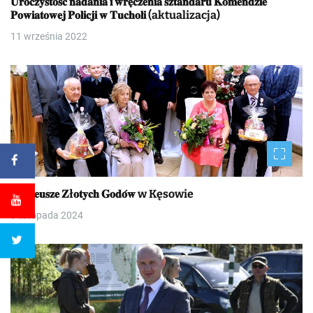
𝐔𝐫𝐨𝐜𝐳𝐲𝐬𝐭𝐨𝐬́𝐜́ 𝐧𝐚𝐝𝐚𝐧𝐢𝐚 𝐢 𝐰𝐫𝐞̨𝐜𝐳𝐞𝐧𝐢𝐚 𝐬𝐳𝐭𝐚𝐧𝐝𝐚𝐫𝐮 𝐊𝐨𝐦𝐞𝐧𝐝𝐳𝐢𝐞
𝐏𝐨𝐰𝐢𝐚𝐭𝐨𝐰𝐞𝐣 𝐏𝐨𝐥𝐢𝐜𝐣𝐢 𝐰 𝐓𝐮𝐜𝐡𝐨𝐥𝐢 (aktualizacja)
11 września 2022
𝐉𝐮𝐛𝐢𝐥𝐞𝐮𝐬𝐳𝐞 𝐙ł𝐨𝐭𝐲𝐜𝐡 𝐆𝐨𝐝𝐨́𝐰 w Kęsowie
9 listopada 2024