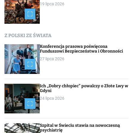
19 lipca 2026
Z POLSKI ZE ŚWIATA
Konferencja prasowa poświęcona
Funduszowi Bezpieczeństwa i Obronności
27 lipca 2026
Ich „Dobry chłopiec” powalczy o Złote Lwy w
Gdyni
24 lipca 2026
Szpital w Świeciu stawia na nowoczesną
psychiatrię