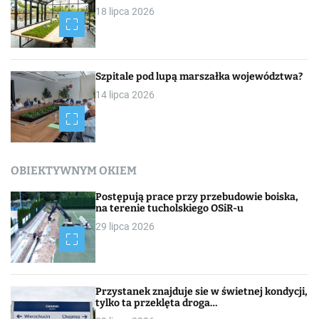
18 lipca 2026
Szpitale pod lupą marszałka województwa?
14 lipca 2026
OBIEKTYWNYM OKIEM
Postępują prace przy przebudowie boiska,
na terenie tucholskiego OSiR-u
29 lipca 2026
Przystanek znajduje sie w świetnej kondycji,
tylko ta przeklęta droga…