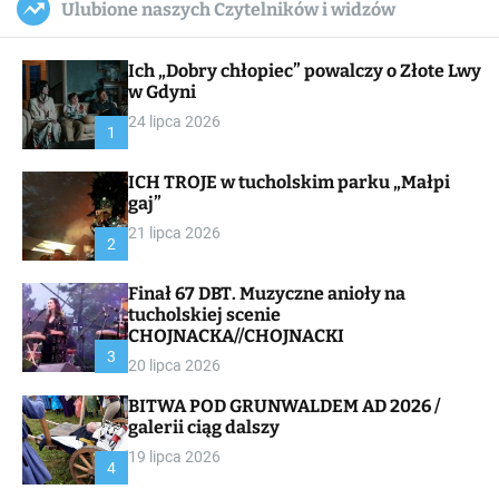
Ulubione naszych Czytelników i widzów
c
ff
u
r
a
l
c
n
e
h
Ich „Dobry chłopiec” powalczy o Złote Lwy
v
a
w Gdyni
s
24 lipca 2026
W
1
i
d
ICH TROJE w tucholskim parku „Małpi
g
gaj”
e
t
21 lipca 2026
2
Finał 67 DBT. Muzyczne anioły na
tucholskiej scenie
CHOJNACKA//CHOJNACKI
3
20 lipca 2026
BITWA POD GRUNWALDEM AD 2026 /
galerii ciąg dalszy
19 lipca 2026
4