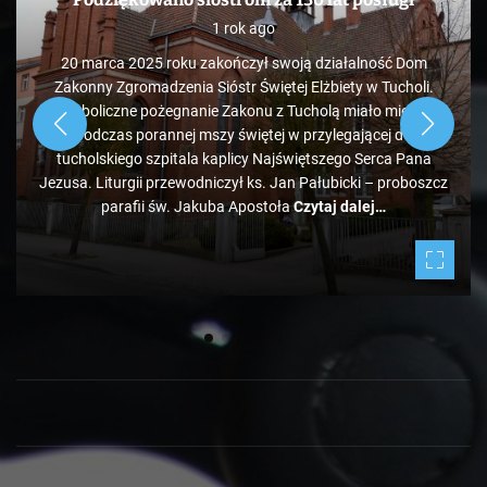
KAWA Z TOKiS-em w 100 sekund. „Ekologiczne”
wysypisko śmieci pod Bladowem?
1 rok ago
Zdaje się, że pozycja tucholskiego wysypiska śmieci
administrowanego przez PK jest mocno zagrożona, bo tuż
obok ale od strony Chojnic, przed Bladowem, powstało
drugie, darmowe. Jeżeli zapełniać się będzie w takim tempie,
to może być ciekawie.