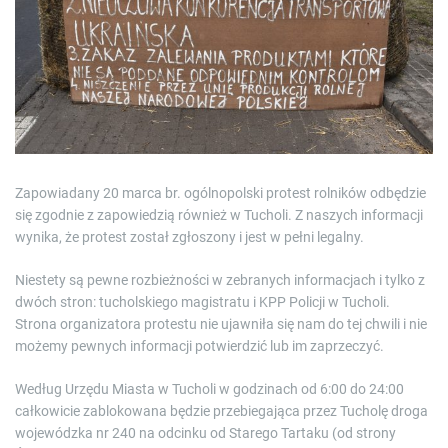
e
d
r
e
a
d
t
i
m
e
Zapowiadany 20 marca br. ogólnopolski protest rolników odbędzie
się zgodnie z zapowiedzią również w Tucholi. Z naszych informacji
wynika, że protest został zgłoszony i jest w pełni legalny.
Niestety są pewne rozbieżności w zebranych informacjach i tylko z
dwóch stron: tucholskiego magistratu i KPP Policji w Tucholi.
Strona organizatora protestu nie ujawniła się nam do tej chwili i nie
możemy pewnych informacji potwierdzić lub im zaprzeczyć.
Według Urzędu Miasta w Tucholi w godzinach od 6:00 do 24:00
całkowicie zablokowana będzie przebiegająca przez Tucholę droga
wojewódzka nr 240 na odcinku od Starego Tartaku (od strony