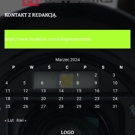
t
e
KONTAKT Z REDAKCJĄ.
g
o
r
om/tokispresstuchola
i
e
Marzec 2024
P
W
Ś
C
P
S
N
1
2
3
4
5
6
7
8
9
10
11
12
13
14
15
16
17
18
19
20
21
22
23
24
25
26
27
28
29
30
31
« Lut
Kwi »
LOGO