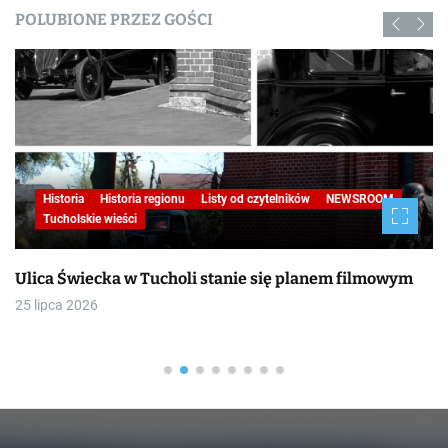
POLUBIONE PRZEZ GOŚCI
Historia
Historia regionu
Listy od czytelników
NEWSROOM
Tucholskie wieści
ica Świecka w Tucholi stanie się planem filmowym
BIT
dal
 lipca 2026
19 l