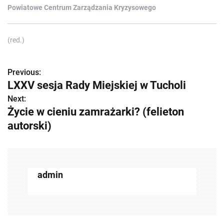
Powiatowe Centrum Zarządzania Kryzysowego
(red.)
Previous:
Z
LXXV sesja Rady Miejskiej w Tucholi
o
Next:
Życie w cieniu zamrażarki? (felieton
b
autorski)
a
c
z
admin
w
p