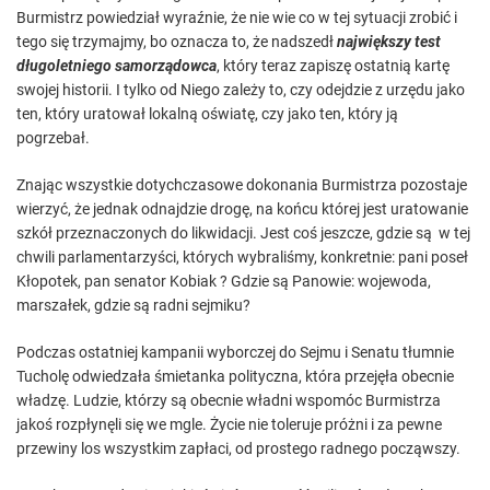
Burmistrz powiedział wyraźnie, że nie wie co w tej sytuacji zrobić i
tego się trzymajmy, bo oznacza to, że nadszedł
największy test
długoletniego samorządowca
, który teraz zapiszę ostatnią kartę
swojej historii. I tylko od Niego zależy to, czy odejdzie z urzędu jako
ten, który uratował lokalną oświatę, czy jako ten, który ją
pogrzebał.
Znając wszystkie dotychczasowe dokonania Burmistrza pozostaje
wierzyć, że jednak odnajdzie drogę, na końcu której jest uratowanie
szkół przeznaczonych do likwidacji. Jest coś jeszcze, gdzie są w tej
chwili parlamentarzyści, których wybraliśmy, konkretnie: pani poseł
Kłopotek, pan senator Kobiak ? Gdzie są Panowie: wojewoda,
marszałek, gdzie są radni sejmiku?
Podczas ostatniej kampanii wyborczej do Sejmu i Senatu tłumnie
Tucholę odwiedzała śmietanka polityczna, która przejęła obecnie
władzę. Ludzie, którzy są obecnie władni wspomóc Burmistrza
jakoś rozpłynęli się we mgle. Życie nie toleruje próżni i za pewne
przewiny los wszystkim zapłaci, od prostego radnego począwszy.