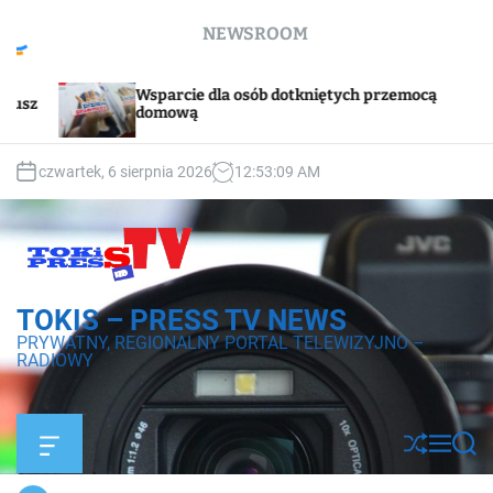
S
NEWSROOM
k
i
p
osób dotkniętych przemocą
Godzina „W”. W sobotę
t
syreny
o
c
czwartek, 6 sierpnia 2026
12
:
53
:
11
AM
o
n
t
e
n
t
TOKIS – PRESS TV NEWS
PRYWATNY, REGIONALNY PORTAL TELEWIZYJNO –
RADIOWY
O
S
M
S
f
h
e
e
f
u
n
a