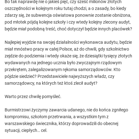
Bo tak naprawdę nie o jakieś pięć, czy sześć milionów złotych
oszczędności w kolejnym roku tutaj chodzi, a o zasady, bo kiedy
zdarzy się, że subwencja oświatowa ponownie zostanie obniżona,
pod młotek pójdą kolejne szkoły i czy wtedy kolejny zlecony audyt,
będzie miał podobną treść, choć dotyczył będzie innych placówek?
Najlepiej wyjdzie na swojej działalności wykonawca audytu, będzie
miał mnóstwo pracy w całej Polsce, aż do chwili, gdy szkolnictwo
zejdzie do podziemia i wtedy okaże się, że dziesiątki tysięcy złotych
wydawanych na jednego ucznia było zwyczajnym rządowym
przekrętem, zalegalizowanym rękoma samorządowców. Kto
pójdzie siedzieć? Przedstawiciele najwyższych władz, czy
samorządowcy, na których też ktoś zlecił audyt?
Warto przez chwilę pomyśleć.
Burmistrzowi życzymy zawarcia udanego, nie do końca zgniłego
kompromisu, szkołom przetrwania, a wszystkim tym z
warszawskiego świecznika, którzy doprowadzili do obecnej
sytuacji, ciepłych… cel.