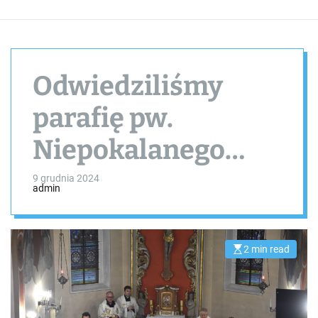
Odwiedziliśmy
parafię pw.
Niepokalanego
Poczęcia
9 grudnia 2024
admin
Najświętszej Maryi
Panny w Osiecznej (
2 min read
E
s
pełna relacja)
t
i
m
a
t