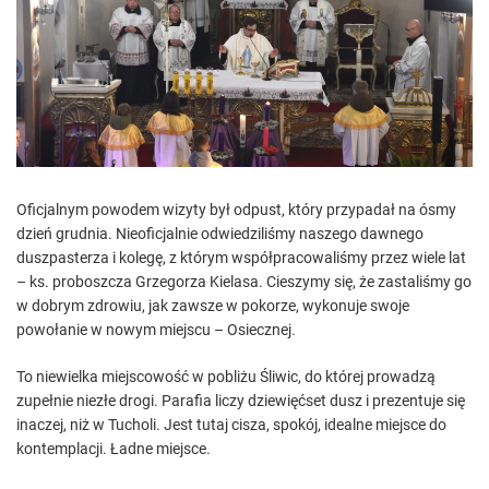
e
d
r
e
a
d
t
i
m
e
Oficjalnym powodem wizyty był odpust, który przypadał na ósmy
dzień grudnia. Nieoficjalnie odwiedziliśmy naszego dawnego
duszpasterza i kolegę, z którym współpracowaliśmy przez wiele lat
– ks. proboszcza Grzegorza Kielasa. Cieszymy się, że zastaliśmy go
w dobrym zdrowiu, jak zawsze w pokorze, wykonuje swoje
powołanie w nowym miejscu – Osiecznej.
To niewielka miejscowość w pobliżu Śliwic, do której prowadzą
zupełnie niezłe drogi. Parafia liczy dziewięćset dusz i prezentuje się
inaczej, niż w Tucholi. Jest tutaj cisza, spokój, idealne miejsce do
kontemplacji. Ładne miejsce.