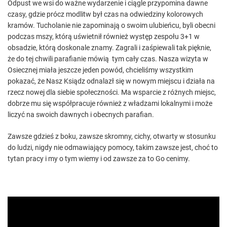
Odpust we wsi do ważne wydarzenie i ciągle przypomina dawne
czasy, gdzie prócz modlitw był czas na odwiedziny kolorowych
kramów. Tucholanie nie zapominają o swoim ulubieńcu, byli obecni
podczas mszy, którą uświetnił również występ zespołu 3+1 w
obsadzie, którą doskonale znamy. Zagrali i zaśpiewali tak pięknie,
że do tej chwili parafianie mówią tym cały czas. Nasza wizyta w
Osiecznej miała jeszcze jeden powód, chcieliśmy wszystkim
pokazać, że Nasz Ksiądz odnalazł się w nowym miejscu i działa na
rzecz nowej dla siebie społeczności. Ma wsparcie z różnych miejsc,
dobrze mu się współpracuje również z władzami lokalnymi i może
liczyć na swoich dawnych i obecnych parafian.
Zawsze gdzieś z boku, zawsze skromny, cichy, otwarty w stosunku
do ludzi, nigdy nie odmawiający pomocy, takim zawsze jest, choć to
tytan pracy i my o tym wiemy i od zawsze za to Go cenimy.