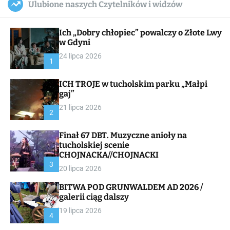
Ulubione naszych Czytelników i widzów
c
ff
u
r
a
l
c
n
e
h
Ich „Dobry chłopiec” powalczy o Złote Lwy
v
a
w Gdyni
s
24 lipca 2026
W
1
i
d
ICH TROJE w tucholskim parku „Małpi
g
gaj”
e
t
21 lipca 2026
2
Finał 67 DBT. Muzyczne anioły na
tucholskiej scenie
CHOJNACKA//CHOJNACKI
3
20 lipca 2026
BITWA POD GRUNWALDEM AD 2026 /
galerii ciąg dalszy
19 lipca 2026
4