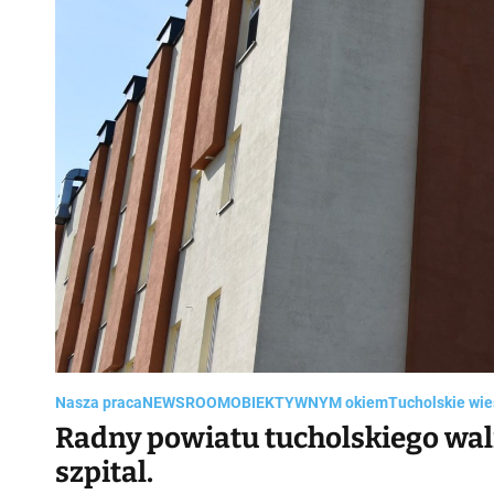
Nasza praca
NEWSROOM
OBIEKTYWNYM okiem
Tucholskie wie
Radny powiatu tucholskiego waln
szpital.