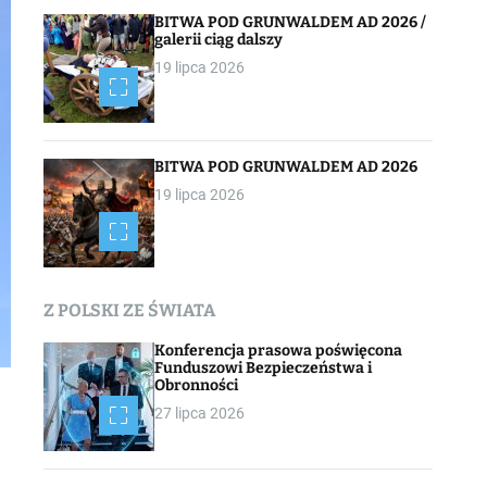
BITWA POD GRUNWALDEM AD 2026 /
galerii ciąg dalszy
19 lipca 2026
BITWA POD GRUNWALDEM AD 2026
19 lipca 2026
Z POLSKI ZE ŚWIATA
Konferencja prasowa poświęcona
Funduszowi Bezpieczeństwa i
Obronności
27 lipca 2026