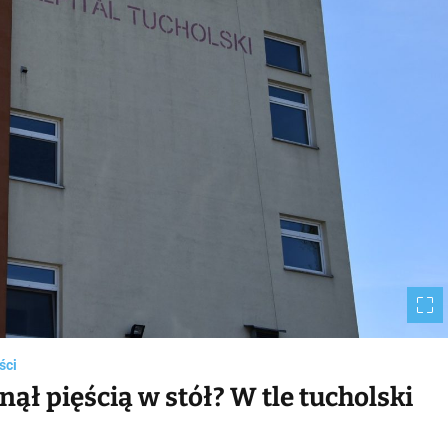
m
e
ści
ął pięścią w stół? W tle tucholski