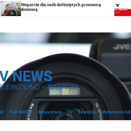
 dla osób dotkniętych przemocą
Godzina „W”. W so
syreny
TV NEWS
ELEWIZYJNO – RADIOWY
ki
PARTNERZY
Nasza praca
TV
Telewizja
Wydarzenia kul