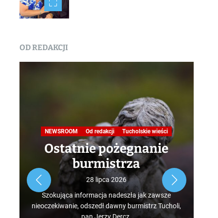
OD REDAKCJI
Na
NEWSROOM
Od redakcji
Tucholskie wieści
Ostatnie pożegnanie
burmistrza
Roz
28 lipca 2026
tur
Szokująca informacja nadeszła jak zawsze
mus
nieoczekiwanie, odszedł dawny burmistrz Tucholi,
szcz
pan Jerzy Dercz.
w d