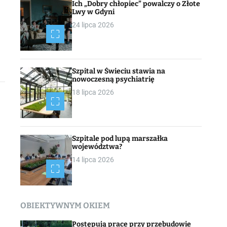
Ich „Dobry chłopiec” powalczy o Złote
Lwy w Gdyni
24 lipca 2026
Szpital w Świeciu stawia na
nowoczesną psychiatrię
18 lipca 2026
Szpitale pod lupą marszałka
województwa?
14 lipca 2026
OBIEKTYWNYM OKIEM
Postępują prace przy przebudowie