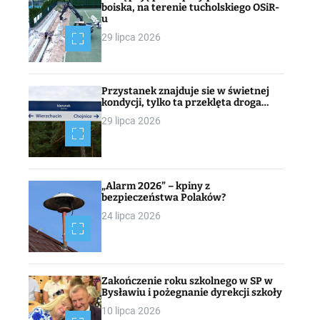
boiska, na terenie tucholskiego OSiR-
u
29 lipca 2026
Przystanek znajduje sie w świetnej
kondycji, tylko ta przeklęta droga…
29 lipca 2026
„Alarm 2026” – kpiny z
bezpieczeństwa Polaków?
24 lipca 2026
Zakończenie roku szkolnego w SP w
Bysławiu i pożegnanie dyrekcji szkoły
10 lipca 2026