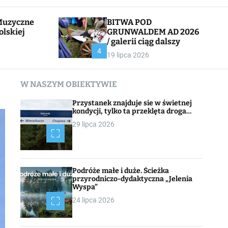
l
c
e
h
BITWA POD
olskiej
GRUNWALDEM AD 2026
/ galerii ciąg dalszy
CHOJNACK
4
19 lipca 2026
W NASZYM OBIEKTYWIE
Przystanek znajduje sie w świetnej
kondycji, tylko ta przeklęta droga…
29 lipca 2026
Podróże małe i duże. Ścieżka
przyrodniczo-dydaktyczna „Jelenia
Wyspa”
24 lipca 2026