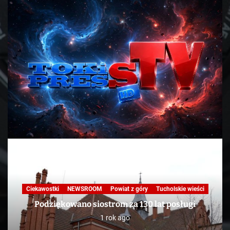
Ciekawostki
NEWSROOM
Powiat z góry
Tucholskie wieści
Podziękowano siostrom za 130 lat posługi
1 rok ago