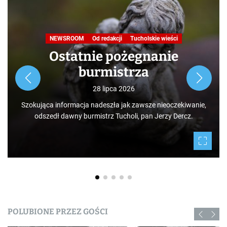
NEWSROOM
Od redakcji
Tucholskie wieści
Ostatnie pożegnanie
burmistrza
28 lipca 2026
Szokująca informacja nadeszła jak zawsze nieoczekiwanie,
odszedł dawny burmistrz Tucholi, pan Jerzy Dercz.
POLUBIONE PRZEZ GOŚCI