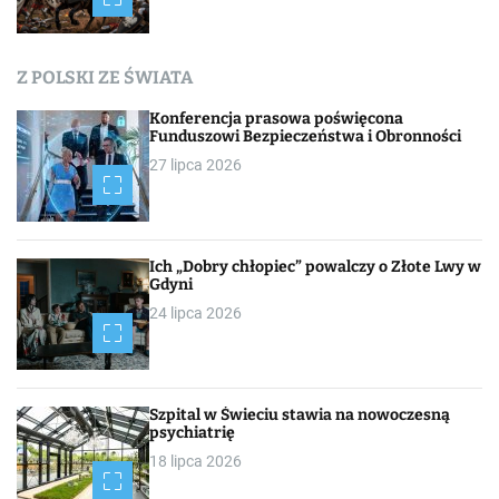
a
c
Z POLSKI ZE ŚWIATA
h
Konferencja prasowa poświęcona
Funduszowi Bezpieczeństwa i Obronności
27 lipca 2026
Ich „Dobry chłopiec” powalczy o Złote Lwy w
Gdyni
24 lipca 2026
Szpital w Świeciu stawia na nowoczesną
psychiatrię
18 lipca 2026