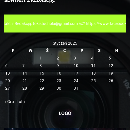
KONTAKT Z REDAKCJĄ.
g
o
r
dakcją: tokistuchola@gmail.com ///// https://www.facebook.com/tokisp
i
e
Styczeń 2025
P
W
Ś
C
P
S
N
1
2
3
4
5
6
7
8
9
10
11
12
13
14
15
16
17
18
19
20
21
22
23
24
25
26
27
28
29
30
31
« Gru
Lut »
LOGO