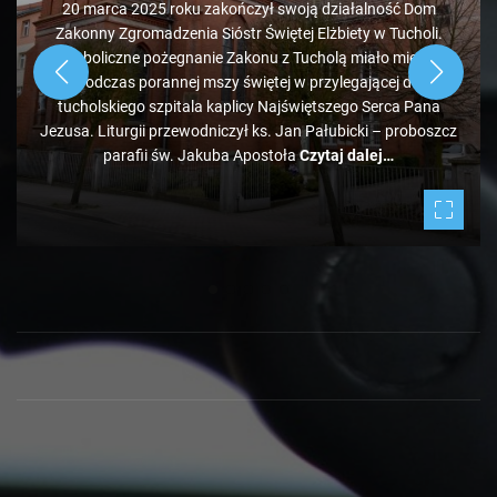
20 marca 2025 roku zakończył swoją działalność Dom
Zakonny Zgromadzenia Sióstr Świętej Elżbiety w Tucholi.
Symboliczne pożegnanie Zakonu z Tucholą miało miejsce
podczas porannej mszy świętej w przylegającej do
tucholskiego szpitala kaplicy Najświętszego Serca Pana
Jezusa. Liturgii przewodniczył ks. Jan Pałubicki – proboszcz
parafii św. Jakuba Apostoła
Czytaj dalej…