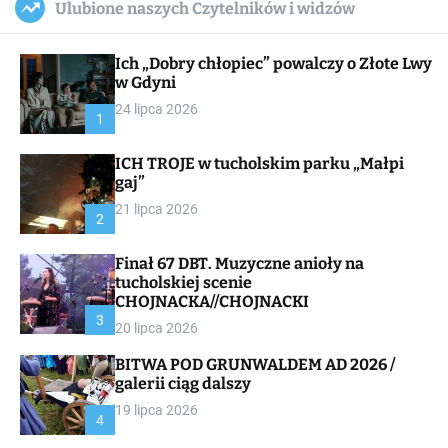
Ulubione naszych Czytelników i widzów
c
ff
u
r
a
l
c
n
e
h
Ich „Dobry chłopiec” powalczy o Złote Lwy
v
a
w Gdyni
s
24 lipca 2026
W
1
i
d
ICH TROJE w tucholskim parku „Małpi
g
gaj”
e
t
21 lipca 2026
2
Finał 67 DBT. Muzyczne anioły na
tucholskiej scenie
CHOJNACKA//CHOJNACKI
3
20 lipca 2026
BITWA POD GRUNWALDEM AD 2026 /
galerii ciąg dalszy
19 lipca 2026
4