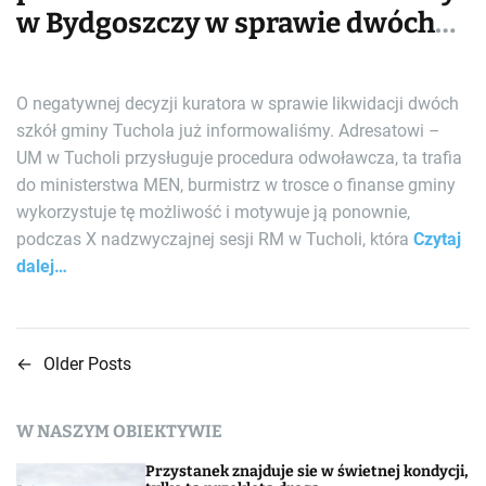
w Bydgoszczy w sprawie dwóch
szkół
O negatywnej decyzji kuratora w sprawie likwidacji dwóch
szkół gminy Tuchola już informowaliśmy. Adresatowi –
UM w Tucholi przysługuje procedura odwoławcza, ta trafia
do ministerstwa MEN, burmistrz w trosce o finanse gminy
wykorzystuje tę możliwość i motywuje ją ponownie,
podczas X nadzwyczajnej sesji RM w Tucholi, która
Czytaj
dalej…
←
Older Posts
N
a
W NASZYM OBIEKTYWIE
w
Przystanek znajduje sie w świetnej kondycji,