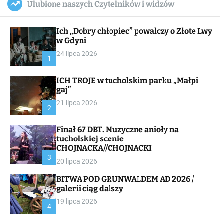
Ulubione naszych Czytelników i widzów
c
ff
u
r
a
l
c
n
e
h
Ich „Dobry chłopiec” powalczy o Złote Lwy
v
a
w Gdyni
s
24 lipca 2026
W
1
i
d
ICH TROJE w tucholskim parku „Małpi
g
gaj”
e
t
21 lipca 2026
2
Finał 67 DBT. Muzyczne anioły na
tucholskiej scenie
CHOJNACKA//CHOJNACKI
3
20 lipca 2026
BITWA POD GRUNWALDEM AD 2026 /
galerii ciąg dalszy
19 lipca 2026
4