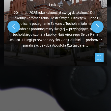
1 rok ago
20 marca 2025 roku zakończył swoją działalność Dom
Zakonny Zgromadzenia Sióstr Świętej Elżbiety w Tucholi.
Symboliczne pożegnanie Zakonu z Tucholą miało miejsce
podczas porannej mszy świętej w przylegającej do
tucholskiego szpitala kaplicy Najświętszego Serca Pana
Jezusa. Liturgii przewodniczył ks. Jan Pałubicki – proboszcz
parafii św. Jakuba Apostoła
Czytaj dalej…