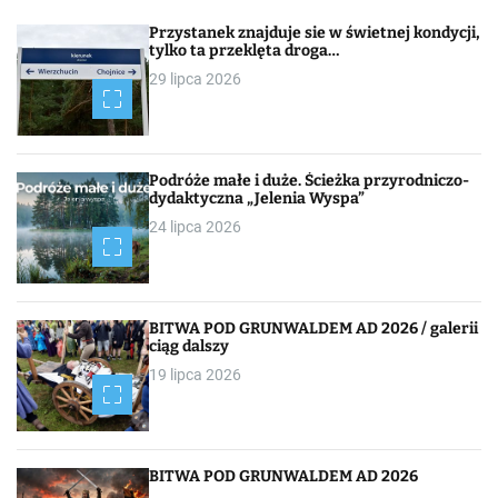
w
Przystanek znajduje sie w świetnej kondycji,
i
tylko ta przeklęta droga…
29 lipca 2026
g
a
c
Podróże małe i duże. Ścieżka przyrodniczo-
dydaktyczna „Jelenia Wyspa”
j
24 lipca 2026
a
p
BITWA POD GRUNWALDEM AD 2026 / galerii
o
ciąg dalszy
19 lipca 2026
w
p
i
BITWA POD GRUNWALDEM AD 2026