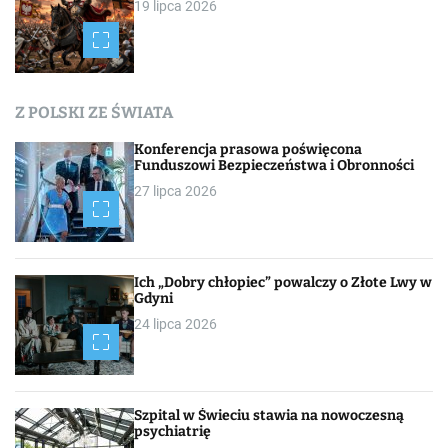
19 lipca 2026
s
a
c
Z POLSKI ZE ŚWIATA
h
Konferencja prasowa poświęcona
Funduszowi Bezpieczeństwa i Obronności
27 lipca 2026
Ich „Dobry chłopiec” powalczy o Złote Lwy w
Gdyni
24 lipca 2026
Szpital w Świeciu stawia na nowoczesną
psychiatrię