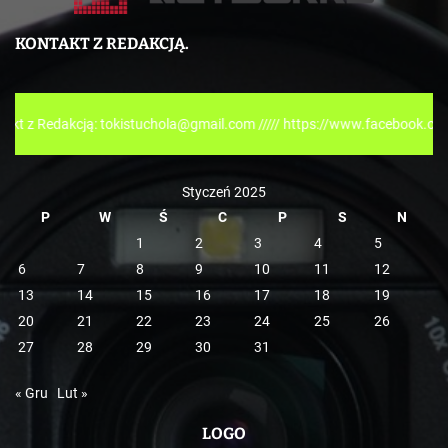
t
e
KONTAKT Z REDAKCJĄ.
g
o
r
kcją: tokistuchola@gmail.com ///// https://www.facebook.com/tokispre
i
e
Styczeń 2025
P
W
Ś
C
P
S
N
1
2
3
4
5
6
7
8
9
10
11
12
13
14
15
16
17
18
19
20
21
22
23
24
25
26
27
28
29
30
31
« Gru
Lut »
LOGO