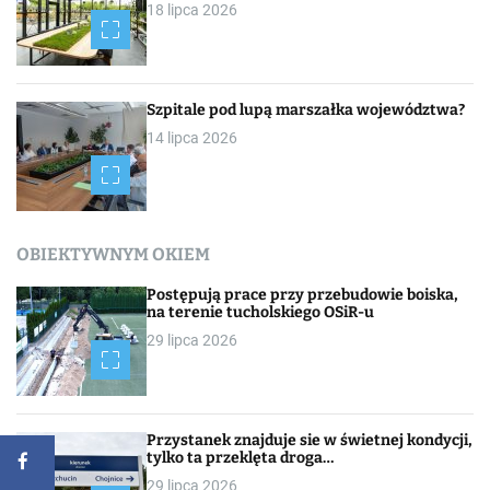
18 lipca 2026
Szpitale pod lupą marszałka województwa?
14 lipca 2026
OBIEKTYWNYM OKIEM
Postępują prace przy przebudowie boiska,
na terenie tucholskiego OSiR-u
29 lipca 2026
Przystanek znajduje sie w świetnej kondycji,
tylko ta przeklęta droga…
29 lipca 2026