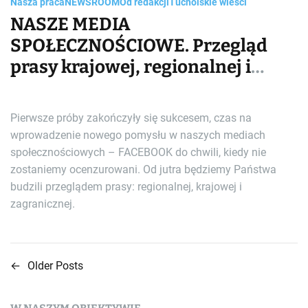
Nasza praca
NEWSROOM
Od redakcji
Tucholskie wieści
NASZE MEDIA
SPOŁECZNOŚCIOWE. Przegląd
prasy krajowej, regionalnej i
zagranicznej od jutra w TOKiS-
PRESS TV NEWS
Pierwsze próby zakończyły się sukcesem, czas na
wprowadzenie nowego pomysłu w naszych mediach
społecznościowych – FACEBOOK do chwili, kiedy nie
zostaniemy ocenzurowani. Od jutra będziemy Państwa
budzili przeglądem prasy: regionalnej, krajowej i
zagranicznej.
←
Older Posts
N
a