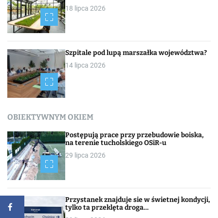
18 lipca 2026
Szpitale pod lupą marszałka województwa?
14 lipca 2026
OBIEKTYWNYM OKIEM
Postępują prace przy przebudowie boiska,
na terenie tucholskiego OSiR-u
29 lipca 2026
Przystanek znajduje sie w świetnej kondycji,
tylko ta przeklęta droga…