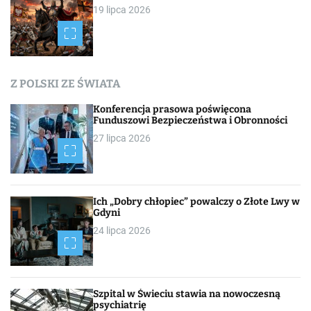
19 lipca 2026
s
a
c
Z POLSKI ZE ŚWIATA
h
Konferencja prasowa poświęcona
Funduszowi Bezpieczeństwa i Obronności
27 lipca 2026
Ich „Dobry chłopiec” powalczy o Złote Lwy w
Gdyni
24 lipca 2026
Szpital w Świeciu stawia na nowoczesną
psychiatrię