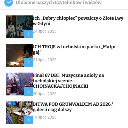
Ulubione naszych Czytelników i widzów
c
ff
u
r
a
l
c
n
e
h
Ich „Dobry chłopiec” powalczy o Złote Lwy
v
a
w Gdyni
s
24 lipca 2026
W
1
i
d
ICH TROJE w tucholskim parku „Małpi
g
gaj”
e
t
21 lipca 2026
2
Finał 67 DBT. Muzyczne anioły na
tucholskiej scenie
CHOJNACKA//CHOJNACKI
3
20 lipca 2026
BITWA POD GRUNWALDEM AD 2026 /
galerii ciąg dalszy
19 lipca 2026
4