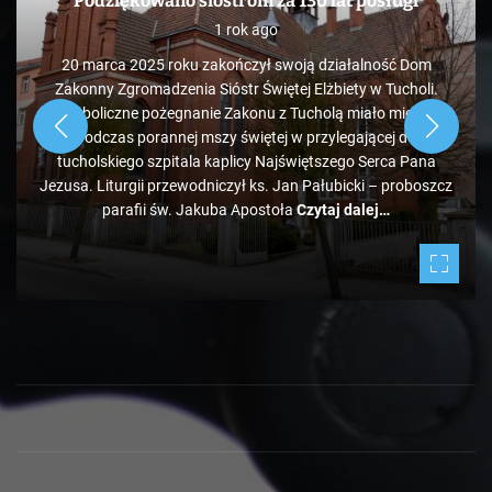
Podziękowano siostrom za 130 lat posługi
1 rok ago
20 marca 2025 roku zakończył swoją działalność Dom
Zakonny Zgromadzenia Sióstr Świętej Elżbiety w Tucholi.
Symboliczne pożegnanie Zakonu z Tucholą miało miejsce
podczas porannej mszy świętej w przylegającej do
tucholskiego szpitala kaplicy Najświętszego Serca Pana
Jezusa. Liturgii przewodniczył ks. Jan Pałubicki – proboszcz
parafii św. Jakuba Apostoła
Czytaj dalej…