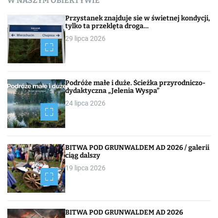
W NASZYM OBIEKTYWIE
w
Przystanek znajduje sie w świetnej kondycji,
i
tylko ta przeklęta droga…
29 lipca 2026
g
a
c
Podróże małe i duże. Ścieżka przyrodniczo-
dydaktyczna „Jelenia Wyspa”
j
24 lipca 2026
a
p
BITWA POD GRUNWALDEM AD 2026 / galerii
o
ciąg dalszy
19 lipca 2026
w
p
i
BITWA POD GRUNWALDEM AD 2026