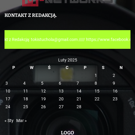
t
e
KONTAKT Z REDAKCJĄ.
g
o
r
cją: tokistuchola@gmail.com ///// https://www.facebook.com/tokispres
i
e
Luty 2025
P
W
Ś
C
P
S
N
1
2
3
4
5
6
7
8
9
10
11
12
13
14
15
16
17
18
19
20
21
22
23
24
25
26
27
28
« Sty
Mar »
LOGO