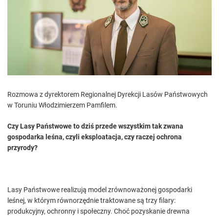
e
d
r
e
a
d
t
i
m
e
Rozmowa z dyrektorem Regionalnej Dyrekcji Lasów Państwowych
w Toruniu Włodzimierzem Pamfilem.
Czy Lasy Państwowe to dziś przede wszystkim tak zwana
gospodarka leśna, czyli eksploatacja, czy raczej ochrona
przyrody?
Lasy Państwowe realizują model zrównoważonej gospodarki
leśnej, w którym równorzędnie traktowane są trzy filary:
produkcyjny, ochronny i społeczny. Choć pozyskanie drewna