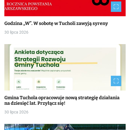
Godzina „W”. W sobotę w Tucholi zawyją syreny
30 lipca 2026
Gmina Tuchola opracowuje nową strategię działania
na dziesięć lat. Przyłącz się!
30 lipca 2026