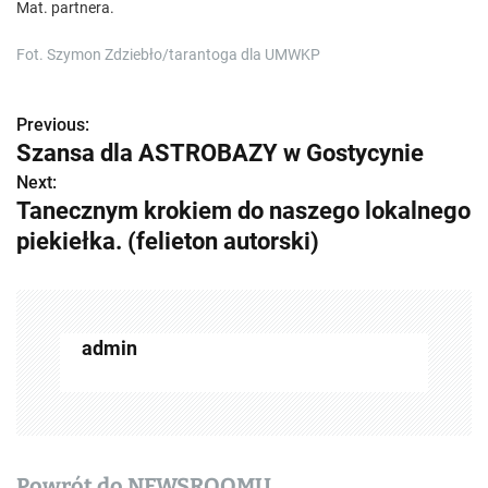
Mat. partnera.
Fot. Szymon Zdziebło/tarantoga dla UMWKP
Previous:
Z
Szansa dla ASTROBAZY w Gostycynie
o
Next:
Tanecznym krokiem do naszego lokalnego
b
piekiełka. (felieton autorski)
a
c
z
admin
w
p
i
Powrót do NEWSROOMU