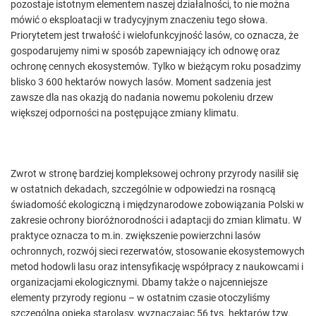
pozostaje istotnym elementem naszej działalności, to nie można
mówić o eksploatacji w tradycyjnym znaczeniu tego słowa.
Priorytetem jest trwałość i wielofunkcyjność lasów, co oznacza, że
gospodarujemy nimi w sposób zapewniający ich odnowę oraz
ochronę cennych ekosystemów. Tylko w bieżącym roku posadzimy
blisko 3 600 hektarów nowych lasów. Moment sadzenia jest
zawsze dla nas okazją do nadania nowemu pokoleniu drzew
większej odporności na postępujące zmiany klimatu.
Zwrot w stronę bardziej kompleksowej ochrony przyrody nasilił się
w ostatnich dekadach, szczególnie w odpowiedzi na rosnącą
świadomość ekologiczną i międzynarodowe zobowiązania Polski w
zakresie ochrony bioróżnorodności i adaptacji do zmian klimatu. W
praktyce oznacza to m.in. zwiększenie powierzchni lasów
ochronnych, rozwój sieci rezerwatów, stosowanie ekosystemowych
metod hodowli lasu oraz intensyfikację współpracy z naukowcami i
organizacjami ekologicznymi. Dbamy także o najcenniejsze
elementy przyrody regionu – w ostatnim czasie otoczyliśmy
szczególną opieką starolasy, wyznaczając 56 tys. hektarów tzw.