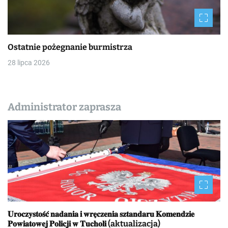
Ostatnie pożegnanie burmistrza
28 lipca 2026
Administrator zaprasza
𝐔𝐫𝐨𝐜𝐳𝐲𝐬𝐭𝐨𝐬́𝐜́ 𝐧𝐚𝐝𝐚𝐧𝐢𝐚 𝐢 𝐰𝐫𝐞̨𝐜𝐳𝐞𝐧𝐢𝐚 𝐬𝐳𝐭𝐚𝐧𝐝𝐚𝐫𝐮 𝐊𝐨𝐦𝐞𝐧𝐝𝐳𝐢𝐞
𝐏𝐨𝐰𝐢𝐚𝐭𝐨𝐰𝐞𝐣 𝐏𝐨𝐥𝐢𝐜𝐣𝐢 𝐰 𝐓𝐮𝐜𝐡𝐨𝐥𝐢 (aktualizacja)