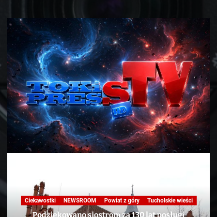
Nasza praca
NEWSROOM
Powiat z góry
Skandale
Telewizja
Tucholskie wieści
TV