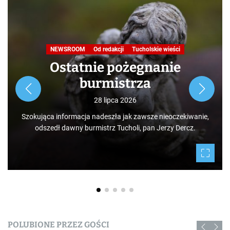
Podróże małe i duże. Ścieżka
przyrodniczo-dydaktyczna
„Jelenia Wyspa”
24 lipca 2026
Rozpoczynamy nowy cykl opowieści zarówno dla turystów,
jak i mieszkańców, którzy niekoniecznie muszą podróżować
po świecie. Mamy niezwykłe szczęście żyć w Borach
Tucholskich i korzystać i to w dodatku za darmo z tego, co
daje nam natura.
POLUBIONE PRZEZ GOŚCI