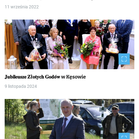
11 września 2022
𝐉𝐮𝐛𝐢𝐥𝐞𝐮𝐬𝐳𝐞 𝐙ł𝐨𝐭𝐲𝐜𝐡 𝐆𝐨𝐝𝐨́𝐰 w Kęsowie
9 listopada 2024