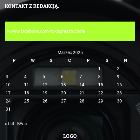
e
KONTAKT Z REDAKCJĄ.
g
o
r
tokispresstuchola
i
e
Marzec 2025
P
W
Ś
C
P
S
N
1
2
3
4
5
6
7
8
9
10
11
12
13
14
15
16
17
18
19
20
21
22
23
24
25
26
27
28
29
30
31
« Lut
Kwi »
LOGO