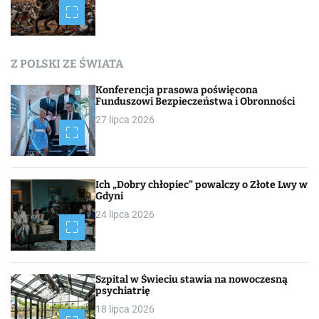
Z POLSKI ZE ŚWIATA
Konferencja prasowa poświęcona
Funduszowi Bezpieczeństwa i Obronności
27 lipca 2026
Ich „Dobry chłopiec” powalczy o Złote Lwy w
Gdyni
24 lipca 2026
Szpital w Świeciu stawia na nowoczesną
psychiatrię
18 lipca 2026