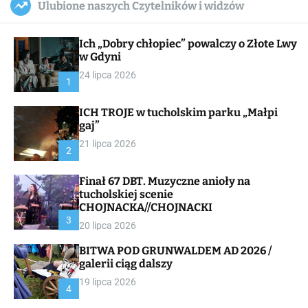
Ulubione naszych Czytelników i widzów
c
ff
u
r
a
l
c
n
e
h
Ich „Dobry chłopiec” powalczy o Złote Lwy
v
a
w Gdyni
s
24 lipca 2026
W
1
i
d
ICH TROJE w tucholskim parku „Małpi
g
gaj”
e
t
21 lipca 2026
2
Finał 67 DBT. Muzyczne anioły na
tucholskiej scenie
CHOJNACKA//CHOJNACKI
3
20 lipca 2026
BITWA POD GRUNWALDEM AD 2026 /
galerii ciąg dalszy
19 lipca 2026
4