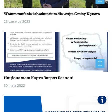
𝐖𝐨𝐭𝐮𝐦 𝐳𝐚𝐮𝐟𝐚𝐧𝐢𝐚 𝐢 𝐚𝐛𝐬𝐨𝐥𝐮𝐭𝐨𝐫𝐢𝐮𝐦 𝐝𝐥𝐚 wó𝐣𝐭𝐚 𝐆𝐦𝐢𝐧𝐲 𝐊𝐞̨𝐬𝐨𝐰𝐨
23 czerwca 2023
Національна Kapтa Загроз Безпеці
30 maja 2022