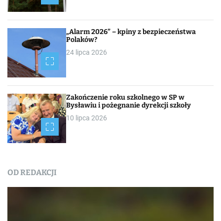
„Alarm 2026” – kpiny z bezpieczeństwa
Polaków?
24 lipca 2026
Zakończenie roku szkolnego w SP w
Bysławiu i pożegnanie dyrekcji szkoły
10 lipca 2026
OD REDAKCJI
Nasza praca
NEWSROOM
Od redakcji
Turystyka
W obiektywie TOKiS-u