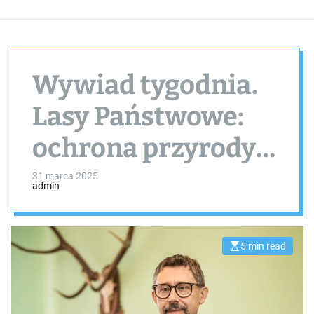
Wywiad tygodnia.
Lasy Państwowe:
ochrona przyrody,
gospodarka,
31 marca 2025
admin
oczekiwania
społeczne
5 min read
E
s
t
i
m
a
t