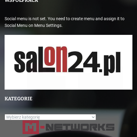
WSPÓŁPRACA
Social menu is not set. You need to create menu and assign it to
Social Menu on Menu Settings.
KATEGORIE
K
a
t