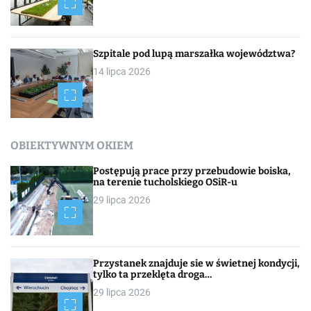
Szpitale pod lupą marszałka województwa?
14 lipca 2026
OBIEKTYWNYM OKIEM
Postępują prace przy przebudowie boiska,
na terenie tucholskiego OSiR-u
29 lipca 2026
Przystanek znajduje sie w świetnej kondycji,
tylko ta przeklęta droga…
29 lipca 2026