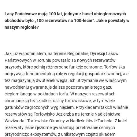
Lasy Państwowe mają 100 lat, jednym z haseł ubiegłorocznych
obchodów było „100 rezerwatów na 100-lecie”. Jakie powstały w
naszym regionie?
Jak już wspomniałem, na terenie Regionalnej Dyrekcji Lasów
Państwowych w Toruniu powstało 16 nowych rezerwatów
przyrody, które pełnią różnorodne funkcje ochronne. Torfowiska
odgrywają fundamentalną rolę w regulacji gospodarki wodnej, ale
też magazynują dwutlenek węgla. Ich utrzymanie we właściwym
nawodnieniu gwarantuje dalsze pozostawanie tego gazu
cieplarnianego w pokładach torfu. W naszych rezerwatach
chronione są też rzadkie rośliny torfowiskowe, w tym wiele
gatunków zagrożonych wyginięciem. Przykładami takich właśnie
rezerwatów są Torfowisko Jezierzba na terenie Nadleśnictwa
Woziwoda i Torfowisko Okoniny w Nadleśnictwie Tuchola. Z kolei
rezerwaty leśne i jeziorne gwarantują przetrwanie cennych
przyrodniczo ekosystemów, z unikatowym często składem