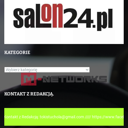
KATEGORIE
K
a
t
e
KONTAKT Z REDAKCJĄ.
g
o
r
z Redakcją: tokistuchola@gmail.com ///// https://www.facebook.com/to
i
e