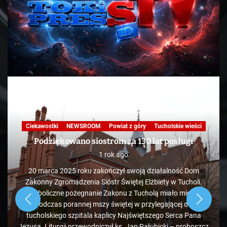
Ciekawostki
NEWSROOM
Powiat z góry
Tucholskie wieści
Podziękowano siostrom za 130 lat posługi
1 rok ago
20 marca 2025 roku zakończył swoją działalność Dom
Zakonny Zgromadzenia Sióstr Świętej Elżbiety w Tucholi.
Symboliczne pożegnanie Zakonu z Tucholą miało miejsce
podczas porannej mszy świętej w przylegającej do
tucholskiego szpitala kaplicy Najświętszego Serca Pana
Jezusa. Liturgii przewodniczył ks. Jan Pałubicki – proboszcz