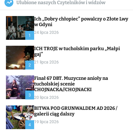
Ulubione naszych Czytelników i widzów
c
ff
u
r
a
l
c
n
e
h
Ich „Dobry chłopiec” powalczy o Złote Lwy
v
a
w Gdyni
s
24 lipca 2026
W
1
i
d
ICH TROJE w tucholskim parku „Małpi
g
gaj”
e
t
21 lipca 2026
2
Finał 67 DBT. Muzyczne anioły na
tucholskiej scenie
CHOJNACKA//CHOJNACKI
3
20 lipca 2026
BITWA POD GRUNWALDEM AD 2026 /
galerii ciąg dalszy
19 lipca 2026
4