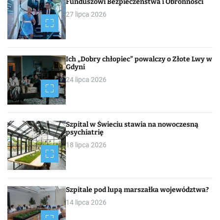
Funduszowi Bezpieczeństwa i Obronności
27 lipca 2026
Ich „Dobry chłopiec” powalczy o Złote Lwy w
Gdyni
24 lipca 2026
Szpital w Świeciu stawia na nowoczesną
psychiatrię
18 lipca 2026
Szpitale pod lupą marszałka województwa?
14 lipca 2026