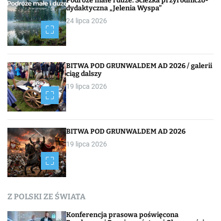
c
Podróże małe i duże. Ścieżka przyrodniczo-
dydaktyczna „Jelenia Wyspa”
j
24 lipca 2026
a
p
BITWA POD GRUNWALDEM AD 2026 / galerii
o
ciąg dalszy
19 lipca 2026
w
p
i
BITWA POD GRUNWALDEM AD 2026
19 lipca 2026
s
a
c
Z POLSKI ZE ŚWIATA
h
Konferencja prasowa poświęcona