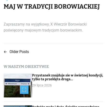
MAJ W TRADYCJI BOROWIACKIEJ
Zapraszamy na wyjątkowy, X Wieczór Borowiacki
poświęcony majowym tradycjom borowiackim.
←
Older Posts
N
a
W NASZYM OBIEKTYWIE
w
Przystanek znajduje sie w świetnej kondycji,
i
tylko ta przeklęta droga…
29 lipca 2026
g
a