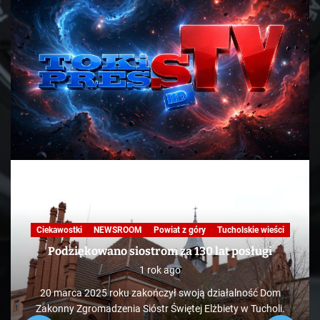
Ciekawostki
NEWSROOM
Powiat z góry
Tucholskie wieści
Podziękowano siostrom za 130 lat posługi
1 rok ago
20 marca 2025 roku zakończył swoją działalność Dom
Zakonny Zgromadzenia Sióstr Świętej Elżbiety w Tucholi.