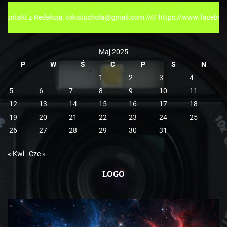
r
 Redakcją: tokistuchola@gmail.com ///// https://www.facebook.com/toki
i
e
Maj 2025
P
W
Ś
C
P
S
N
1
2
3
4
5
6
7
8
9
10
11
12
13
14
15
16
17
18
19
20
21
22
23
24
25
26
27
28
29
30
31
« Kwi
Cze »
LOGO