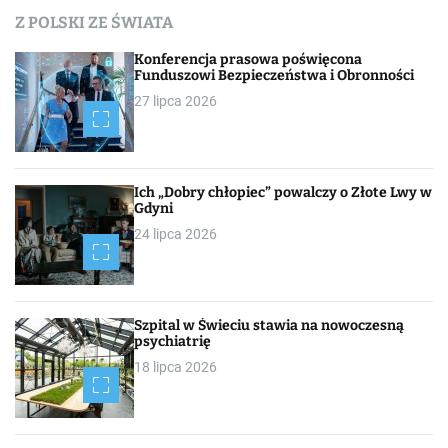
c
Z POLSKI ZE ŚWIATA
h
Konferencja prasowa poświęcona
Funduszowi Bezpieczeństwa i Obronności
27 lipca 2026
Ich „Dobry chłopiec” powalczy o Złote Lwy w
Gdyni
24 lipca 2026
Szpital w Świeciu stawia na nowoczesną
psychiatrię
18 lipca 2026