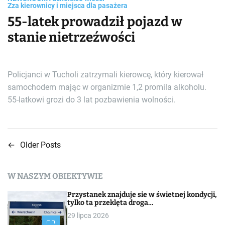
Zza kierownicy i miejsca dla pasażera
55-latek prowadził pojazd w
stanie nietrzeźwości
Policjanci w Tucholi zatrzymali kierowcę, który kierował
samochodem mając w organizmie 1,2 promila alkoholu.
55-latkowi grozi do 3 lat pozbawienia wolności.
←
Older Posts
N
a
W NASZYM OBIEKTYWIE
w
Przystanek znajduje sie w świetnej kondycji,
i
tylko ta przeklęta droga…
29 lipca 2026
g