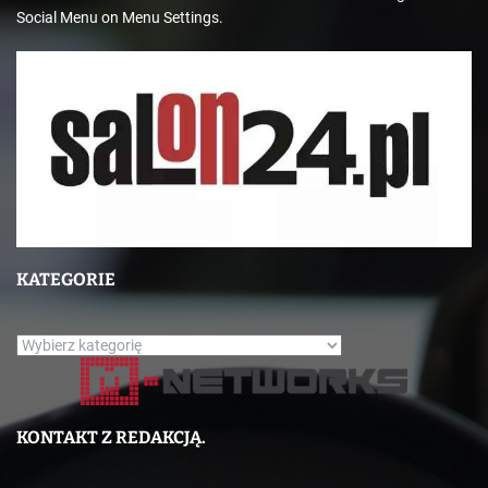
Social Menu on Menu Settings.
KATEGORIE
K
a
t
e
KONTAKT Z REDAKCJĄ.
g
o