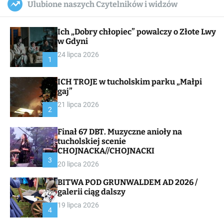
Ulubione naszych Czytelników i widzów
c
ff
u
r
a
l
c
n
e
h
Ich „Dobry chłopiec” powalczy o Złote Lwy
v
a
w Gdyni
s
24 lipca 2026
W
1
i
d
ICH TROJE w tucholskim parku „Małpi
g
gaj”
e
t
21 lipca 2026
2
Finał 67 DBT. Muzyczne anioły na
tucholskiej scenie
CHOJNACKA//CHOJNACKI
3
20 lipca 2026
BITWA POD GRUNWALDEM AD 2026 /
galerii ciąg dalszy
19 lipca 2026
4