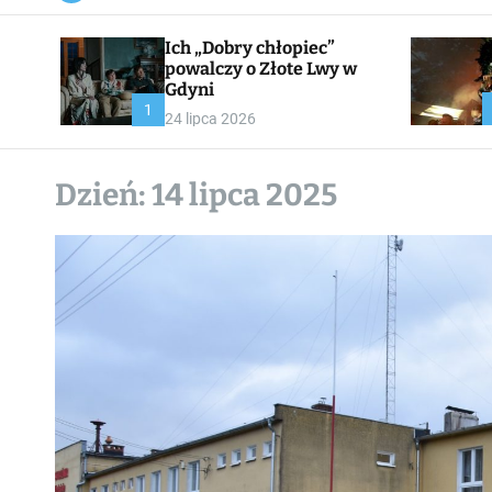
a
n
Ich „Dobry chłopiec”
v
a
powalczy o Złote Lwy w
s
Gdyni
W
1
24 lipca 2026
i
d
g
e
Dzień:
14 lipca 2025
t