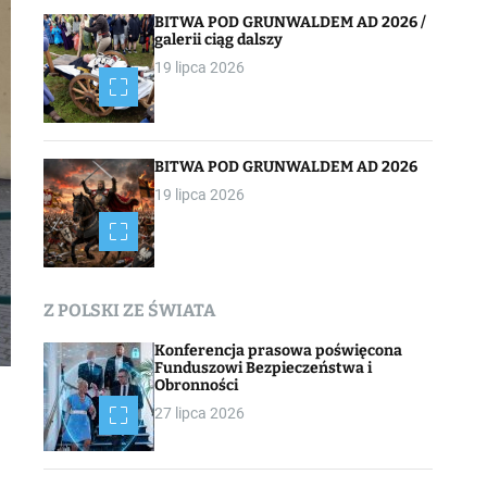
BITWA POD GRUNWALDEM AD 2026 /
galerii ciąg dalszy
19 lipca 2026
BITWA POD GRUNWALDEM AD 2026
19 lipca 2026
Z POLSKI ZE ŚWIATA
Konferencja prasowa poświęcona
Funduszowi Bezpieczeństwa i
Obronności
27 lipca 2026