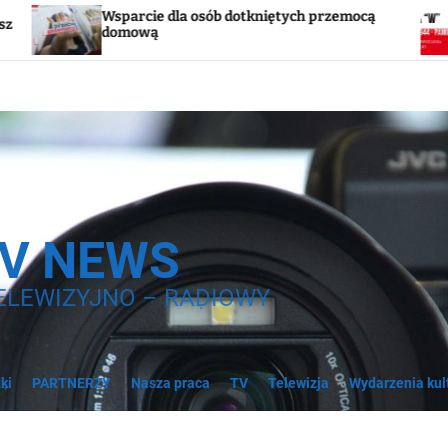
rcie dla osób dotkniętych przemocą
Godzina „W”. 
ową
syreny
TV NEWS
ELEWIZYJNO – RADIOWY
ki
PARTNERZY
Nasza praca
TV
Telewizja
Wydarzenia kul