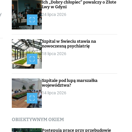
Ich „Dobry chłopiec” powalczy o Złote
Lwy w Gdyni
y
24 lipca 2026
Szpital w Świeciu stawia na
nowoczesną psychiatrię
18 lipca 2026
Szpitale pod lupą marszałka
województwa?
14 lipca 2026
OBIEKTYWNYM OKIEM
Postępują prace przy przebudowie