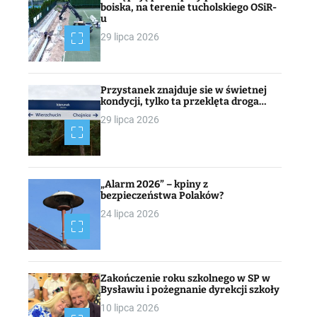
boiska, na terenie tucholskiego OSiR-
u
29 lipca 2026
Przystanek znajduje sie w świetnej
kondycji, tylko ta przeklęta droga…
29 lipca 2026
„Alarm 2026” – kpiny z
bezpieczeństwa Polaków?
24 lipca 2026
Zakończenie roku szkolnego w SP w
Bysławiu i pożegnanie dyrekcji szkoły
10 lipca 2026