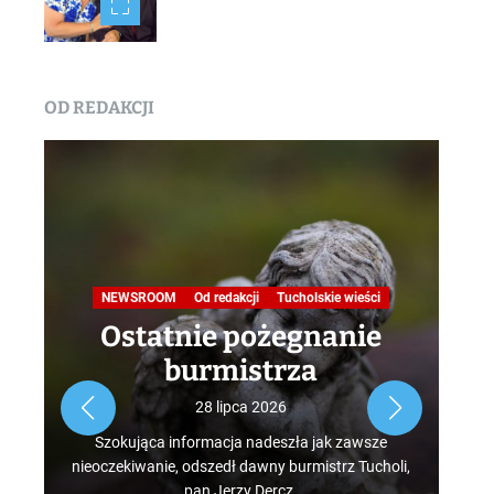
OD REDAKCJI
Na
NEWSROOM
Od redakcji
Tucholskie wieści
Ostatnie pożegnanie
burmistrza
Roz
28 lipca 2026
tur
Szokująca informacja nadeszła jak zawsze
mus
nieoczekiwanie, odszedł dawny burmistrz Tucholi,
szcz
pan Jerzy Dercz.
w d