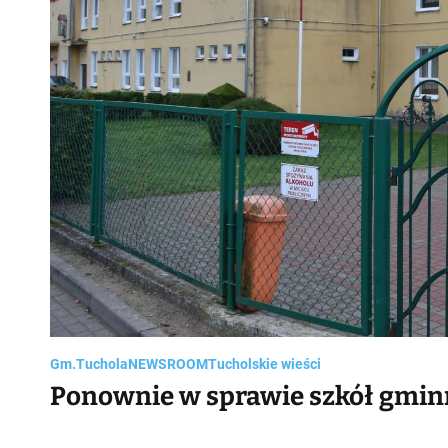
Gm.Tuchola
NEWSROOM
Tucholskie wieści
Ponownie w sprawie szkół gminn