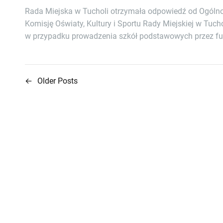
Rada Miejska w Tucholi otrzymała odpowiedź od Ogóln
Komisję Oświaty, Kultury i Sportu Rady Miejskiej w Tuch
w przypadku prowadzenia szkół podstawowych przez fu
←
Older Posts
N
a
w
i
g
a
c
j