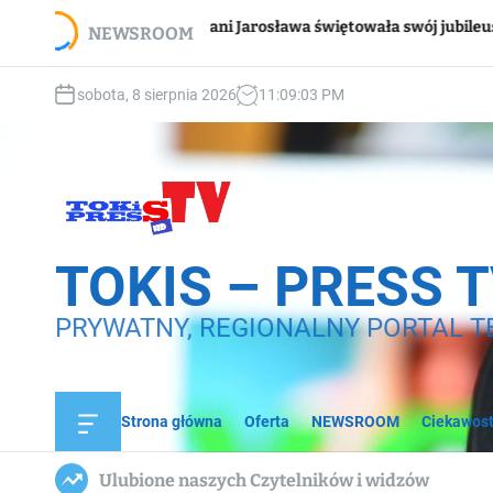
S
Wspa
Pani Jarosława świętowała swój jubileusz
NEWSROOM
k
dom
i
p
sobota, 8 sierpnia 2026
11
:
09
:
04
PM
t
o
c
o
n
t
e
TOKIS – PRESS 
n
t
PRYWATNY, REGIONALNY PORTAL T
Strona główna
Oferta
NEWSROOM
Ciekawost
O
f
f
Ulubione naszych Czytelników i widzów
c