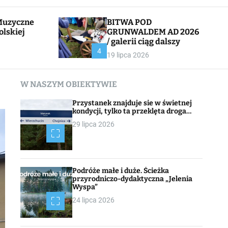
l
c
e
h
BITWA POD
olskiej
GRUNWALDEM AD 2026
/ galerii ciąg dalszy
CHOJNACK
4
19 lipca 2026
W NASZYM OBIEKTYWIE
Przystanek znajduje sie w świetnej
kondycji, tylko ta przeklęta droga…
29 lipca 2026
Podróże małe i duże. Ścieżka
przyrodniczo-dydaktyczna „Jelenia
Wyspa”
24 lipca 2026