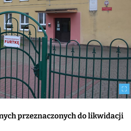
m
e
ych przeznaczonych do likwidacji