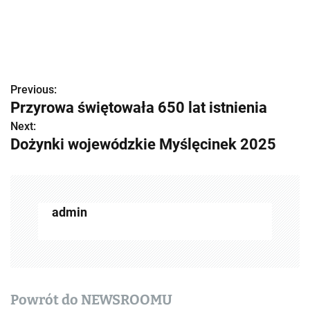
Previous:
Z
Przyrowa świętowała 650 lat istnienia
o
Next:
Dożynki wojewódzkie Myślęcinek 2025
b
a
c
admin
z
w
p
Powrót do NEWSROOMU
i