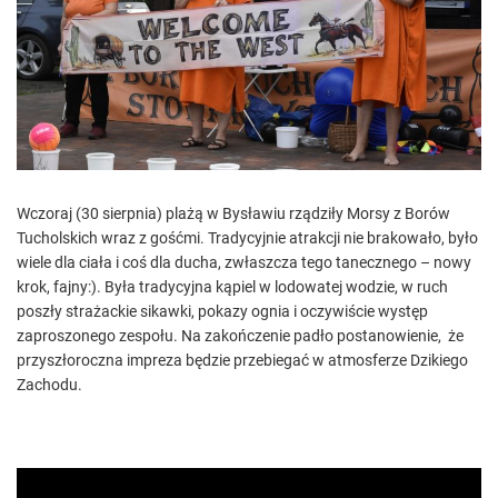
e
d
r
e
a
d
t
i
m
e
Wczoraj (30 sierpnia) plażą w Bysławiu rządziły Morsy z Borów
Tucholskich wraz z gośćmi. Tradycyjnie atrakcji nie brakowało, było
wiele dla ciała i coś dla ducha, zwłaszcza tego tanecznego – nowy
krok, fajny:). Była tradycyjna kąpiel w lodowatej wodzie, w ruch
poszły strażackie sikawki, pokazy ognia i oczywiście występ
zaproszonego zespołu. Na zakończenie padło postanowienie, że
przyszłoroczna impreza będzie przebiegać w atmosferze Dzikiego
Zachodu.