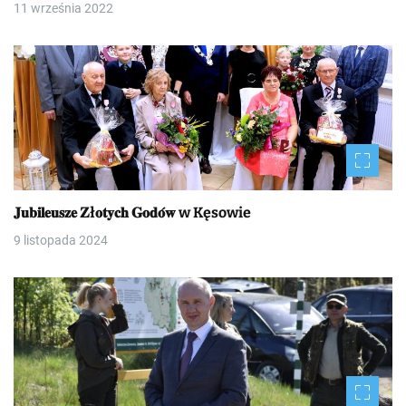
11 września 2022
𝐉𝐮𝐛𝐢𝐥𝐞𝐮𝐬𝐳𝐞 𝐙ł𝐨𝐭𝐲𝐜𝐡 𝐆𝐨𝐝𝐨́𝐰 w Kęsowie
9 listopada 2024