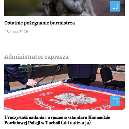
Ostatnie pożegnanie burmistrza
28 lipca 2026
Administrator zaprasza
𝐔𝐫𝐨𝐜𝐳𝐲𝐬𝐭𝐨𝐬́𝐜́ 𝐧𝐚𝐝𝐚𝐧𝐢𝐚 𝐢 𝐰𝐫𝐞̨𝐜𝐳𝐞𝐧𝐢𝐚 𝐬𝐳𝐭𝐚𝐧𝐝𝐚𝐫𝐮 𝐊𝐨𝐦𝐞𝐧𝐝𝐳𝐢𝐞
𝐏𝐨𝐰𝐢𝐚𝐭𝐨𝐰𝐞𝐣 𝐏𝐨𝐥𝐢𝐜𝐣𝐢 𝐰 𝐓𝐮𝐜𝐡𝐨𝐥𝐢 (aktualizacja)