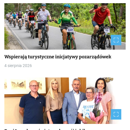
s
y
Wspierają turystyczne inicjatywy pozarządówek
4 sierpnia 2026