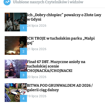
Ulubione naszych Czytelników i widzów
c
ff
u
r
a
l
c
n
e
h
Ich „Dobry chłopiec” powalczy o Złote Lwy
v
a
w Gdyni
s
24 lipca 2026
W
1
i
d
ICH TROJE w tucholskim parku „Małpi
g
gaj”
e
t
21 lipca 2026
2
Finał 67 DBT. Muzyczne anioły na
tucholskiej scenie
CHOJNACKA//CHOJNACKI
3
20 lipca 2026
BITWA POD GRUNWALDEM AD 2026 /
galerii ciąg dalszy
19 lipca 2026
4