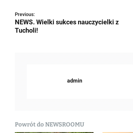
Previous:
Z
NEWS. Wielki sukces nauczycielki z
o
Tucholi!
b
a
c
z
admin
w
p
i
s
Powrót do NEWSROOMU
y