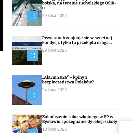
boiska, na terenie tucholskiego OSiR-
u
29 lipca 2026
Przystanek znajduje sie w świetnej
kondycji, tylko ta przeklęta droga…
29 lipca 2026
„Alarm 2026” – kpiny z
bezpieczeństwa Polaków?
24 lipca 2026
Zakończenie roku szkolnego w SP w
Bysławiu i pożegnanie dyrekcji szkoły
10 lipca 2026
XX s