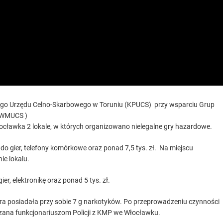
ego Urzędu Celno-Skarbowego w Toruniu (KPUCS) przy wsparciu Grup
 (WMUCS )
łocławka 2 lokale, w których organizowano nielegalne gry hazardowe.
o gier, telefony komórkowe oraz ponad 7,5 tys. zł. Na miejscu
e lokalu.
r, elektronikę oraz ponad 5 tys. zł.
óra posiadała przy sobie 7 g narkotyków. Po przeprowadzeniu czynności
azana funkcjonariuszom Policji z KMP we Włocławku.