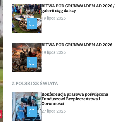
BITWA POD GRUNWALDEM AD 2026 /
galerii ciąg dalszy
19 lipca 2026
BITWA POD GRUNWALDEM AD 2026
19 lipca 2026
Z POLSKI ZE ŚWIATA
Konferencja prasowa poświęcona
Funduszowi Bezpieczeństwa i
Obronności
27 lipca 2026