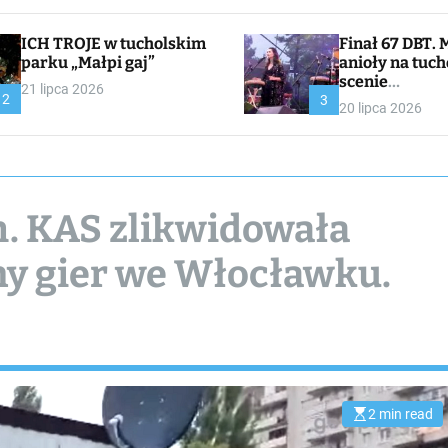
ICH TROJE w tucholskim
Finał 67 DBT. Muzyczne
parku „Małpi gaj”
anioły na tuch
scenie
21 lipca 2026
2
CHOJNACKA//
3
20 lipca 2026
I
h. KAS zlikwidowała
ny gier we Włocławku.
2 min read
E
s
t