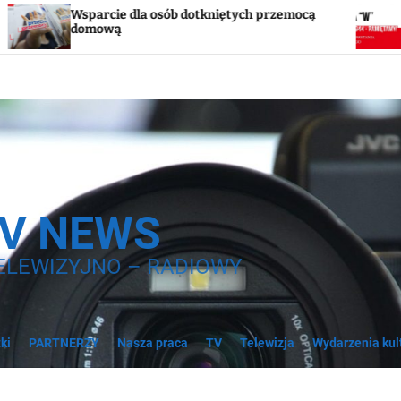
 osób dotkniętych przemocą
Godzina „W”. W sobot
syreny
TV NEWS
ELEWIZYJNO – RADIOWY
ki
PARTNERZY
Nasza praca
TV
Telewizja
Wydarzenia kul