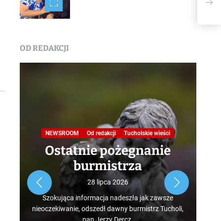
ZAP
OD REDAKCJI
Na
NEWSROOM
Od redakcji
Tucholskie wieści
Ostatnie pożegnanie
burmistrza
Roz
28 lipca 2026
tur
Szokująca informacja nadeszła jak zawsze
mus
nieoczekiwanie, odszedł dawny burmistrz Tucholi,
szcz
pan Jerzy Dercz.
w d