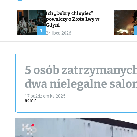
a
n
Ich „Dobry chłopiec”
v
a
powalczy o Złote Lwy w
s
Gdyni
W
1
24 lipca 2026
i
d
g
e
t
5 osób zatrzymanyc
dwa nielegalne salo
17 października 2025
admin