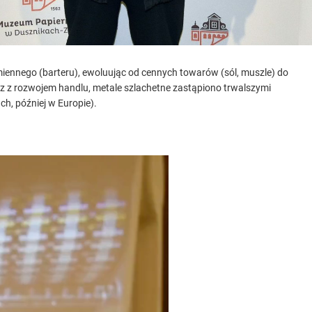
iennego (barteru), ewoluując od cennych towarów (sól, muszle) do
raz z rozwojem handlu, metale szlachetne zastąpiono trwalszymi
h, później w Europie).