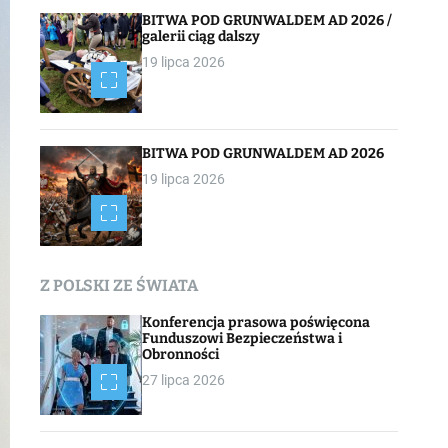
BITWA POD GRUNWALDEM AD 2026 /
galerii ciąg dalszy
19 lipca 2026
BITWA POD GRUNWALDEM AD 2026
19 lipca 2026
Z POLSKI ZE ŚWIATA
Konferencja prasowa poświęcona
Funduszowi Bezpieczeństwa i
Obronności
27 lipca 2026