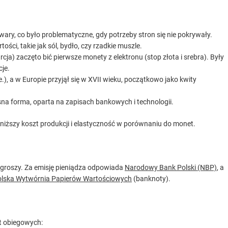
ry, co było problematyczne, gdy potrzeby stron się nie pokrywały.
ści, takie jak sól, bydło, czy rzadkie muszle.
urcja) zaczęto bić pierwsze monety z elektronu (stop złota i srebra). Były
cje.
.), a w Europie przyjął się w XVII wieku, początkowo jako kwity
a forma, oparta na zapisach bankowych i technologii.
 niższy koszt produkcji i elastyczność w porównaniu do monet.
00 groszy. Za emisję pieniądza odpowiada
Narodowy Bank Polski (NBP)
, a
lska Wytwórnia Papierów Wartościowych
(banknoty).
t obiegowych: