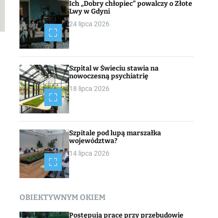
Ich „Dobry chłopiec” powalczy o Złote
Lwy w Gdyni
24 lipca 2026
Szpital w Świeciu stawia na
nowoczesną psychiatrię
18 lipca 2026
Szpitale pod lupą marszałka
województwa?
14 lipca 2026
OBIEKTYWNYM OKIEM
Postępują prace przy przebudowie