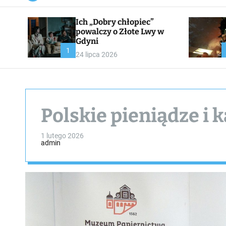
a
n
Ich „Dobry chłopiec”
v
a
powalczy o Złote Lwy w
s
Gdyni
W
1
24 lipca 2026
i
d
g
e
t
Polskie pieniądze i 
1 lutego 2026
admin