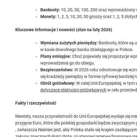
Banknoty:
10, 20, 50, 100, 200 oraz wprowadzony 
Monety:
1, 2, 5, 10, 20, 50 groszy oraz 1, 2, 5 złotyc
Kluczowe informacje i nowości (stan na luty 2026)
Wymiana zużytych pieniędzy:
Banknoty, które są 
w kasie dowolnego banku działającego w Polsce.
Plany emisyjne:
Choć pojawiały się propozycje w
wprowadzenia go do obiegu.
Bezpieczeństwo:
W 2026 roku odnotowuje się wzro
się kradzieży pieniędzy w formie cyfrowej bardziej n
Obrót gotówkowy:
W całej Unii Europejskiej, w ty
dotyczące płatności gotówkowych
w celu przeciwd
Fakty i rzeczywistość
Niestety, nasza przynależność do Unii Europejskiej wydaje się mie
przyjęcie Euro, które dla polskiej gospodarki będzie zwyczajny
, zwłaszcza Niemiec jest, aby Polska stała się krajem zasilając
zakupu znacznych ilości złota, co stanowi rezerwę finansową pa