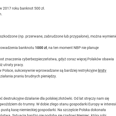
w 2017 roku banknot 500 zł.
h.
uszkodzone (np. przerwane, zabrudzone lub przypalone), można wymieni
prowadzenia banknotu
1000 zł
, na ten moment NBP nie planuje
st znaczenia cyberbezpieczeństwa, gdyż coraz więcej Polaków obawia
iż utraty pracy.
m w Polsce, sukcesywnie wprowadzane są bardziej restrykcyjne
limity
ziałania praniu brudnych pieniędzy.
ć destrukcyjne działanie dla polskiej złotówki. Od lat stręczy nam się
m gwoździem do trumny. W dobie złego stanu gospodarki Europy w interesi
ym pustą kasę niemieckiej gospodarki. Na szczęście Polska dokonała
ństwa. Sytuacja bardzo nie podoba się rządowi Niemiec, który robi