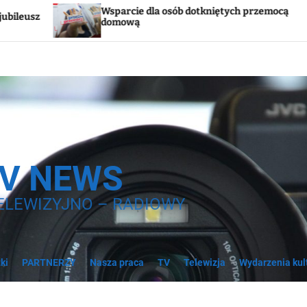
sparcie dla osób dotkniętych przemocą
Godzina „W
omową
syreny
TV NEWS
ELEWIZYJNO – RADIOWY
ki
PARTNERZY
Nasza praca
TV
Telewizja
Wydarzenia kul