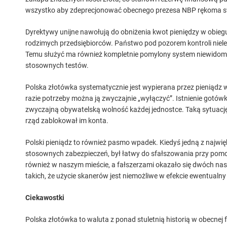
wszystko aby zdeprecjonować obecnego prezesa NBP rękoma swoic
Dyrektywy unijne nawołują do obniżenia kwot pieniędzy w obieg
rodzimych przedsiębiorców. Państwo pod pozorem kontroli niele
Temu służyć ma również kompletnie pomylony system niewidome
stosownych testów.
Polska złotówka systematycznie jest wypierana przez pieniądz wi
razie potrzeby można ją zwyczajnie „wyłączyć”. Istnienie gotów
zwyczajną obywatelską wolność każdej jednostce. Taką sytuacj
rząd zablokował im konta.
Polski pieniądz to również pasmo wpadek. Kiedyś jedną z najwi
stosownych zabezpieczeń, był łatwy do sfałszowania przy pomo
również w naszym mieście, a fałszerzami okazało się dwóch nas
takich, że użycie skanerów jest niemożliwe w efekcie ewentualny
Ciekawostki
Polska złotówka to waluta z ponad stuletnią historią w obecnej