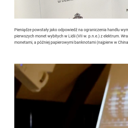
Pieniądze powstały jako odpowiedź na ograniczenia handlu wym
pierwszych monet wybitych w Lidii (VII w. p.n.e.) z elektrum. W
monetami, a później papierowymi banknotami (najpierw w Chinac
O
d
t
w
a
r
z
a
c
z