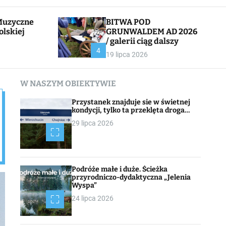
l
c
e
h
BITWA POD
olskiej
GRUNWALDEM AD 2026
/ galerii ciąg dalszy
CHOJNACK
4
19 lipca 2026
W NASZYM OBIEKTYWIE
Przystanek znajduje sie w świetnej
kondycji, tylko ta przeklęta droga…
29 lipca 2026
Podróże małe i duże. Ścieżka
przyrodniczo-dydaktyczna „Jelenia
Wyspa”
24 lipca 2026