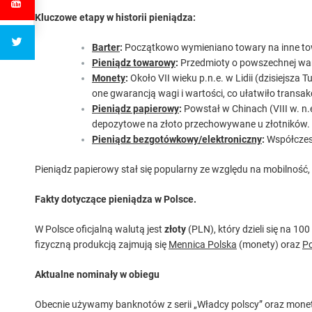
nie
Kluczowe etapy w historii pieniądza:
Barter
:
Początkowo wymieniano towary na inne towa
Pieniądz towarowy
:
Przedmioty o powszechnej warto
Monety
:
Około VII wieku p.n.e. w Lidii (dzisiejsza T
one gwarancją wagi i wartości, co ułatwiło transak
Pieniądz papierowy
:
Powstał w Chinach (VIII w. n.e
depozytowe na złoto przechowywane u złotników.
Pieniądz bezgotówkowy/elektroniczny
:
Współczesn
Pieniądz papierowy stał się popularny ze względu na mobilność,
Fakty dotyczące pieniądza w Polsce.
W Polsce oficjalną walutą jest
złoty
(PLN), który dzieli się na 1
fizyczną produkcją zajmują się
Mennica Polska
(monety) oraz
Po
Aktualne nominały w obiegu
Obecnie używamy banknotów z serii „Władcy polscy” oraz mone