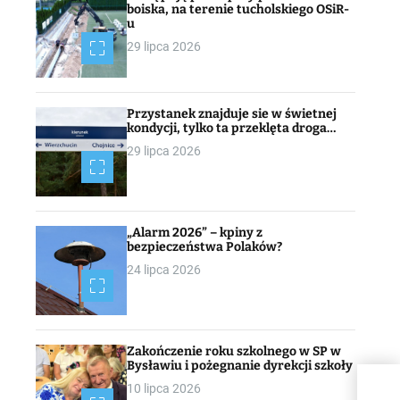
boiska, na terenie tucholskiego OSiR-
u
29 lipca 2026
Przystanek znajduje sie w świetnej
kondycji, tylko ta przeklęta droga…
29 lipca 2026
„Alarm 2026” – kpiny z
bezpieczeństwa Polaków?
24 lipca 2026
Zakończenie roku szkolnego w SP w
Bysławiu i pożegnanie dyrekcji szkoły
10 lipca 2026
Poli