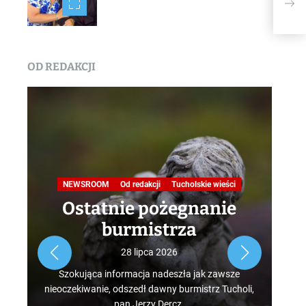
zagu
OD REDAKCJI
Na
NEWSROOM
Od redakcji
Tucholskie wieści
Ostatnie pożegnanie
burmistrza
Roz
28 lipca 2026
tur
Szokująca informacja nadeszła jak zawsze
mus
nieoczekiwanie, odszedł dawny burmistrz Tucholi,
szcz
pan Jerzy Dercz.
w d