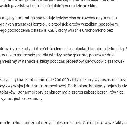
h przedstawicieli ( nieoficjalnie?) w rządzie polskim.
u między firmami, co spowoduje kolejny cios na rozchwianym rynku
galnych transakcji kontroluje przedsiębiorców wszelkimi sposobami.
go pochodzenia o nazwie KSEF, który właśnie uruchomiono bez
rtualny lub karty płatności, to element manipulacji krnąbrną jednostką.
ki w takim momencie jest dla władzy niebezpieczne, ponieważ daje
ę mieliśmy w Kanadzie, kiedy podczas protestów kierowców ciężarówek
ększych był banknot o nominale 200 000 złotych, który wypuszczono bez
cy zwyczajnej drukarki atramentowej. Podrobione banknoty pojawiły się
tolatków. Od tamtej pory banknoty mają szereg zabezpieczeń, również
 wydruk jest zaczerniony.
 formie, pełna numizmatycznych niespodzianek. Oto najciekawsze fakty o