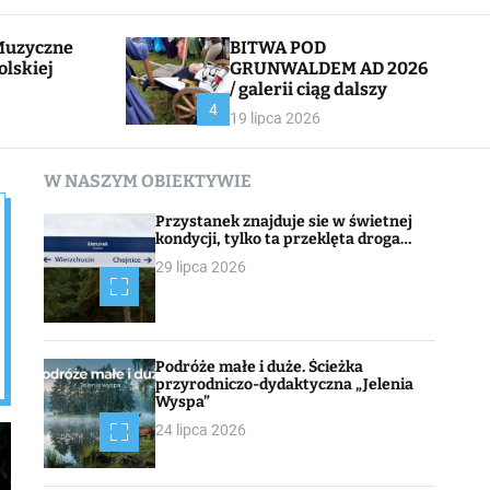
l
c
e
h
BITWA POD
olskiej
GRUNWALDEM AD 2026
/ galerii ciąg dalszy
CHOJNACK
4
19 lipca 2026
W NASZYM OBIEKTYWIE
Przystanek znajduje sie w świetnej
kondycji, tylko ta przeklęta droga…
29 lipca 2026
Podróże małe i duże. Ścieżka
przyrodniczo-dydaktyczna „Jelenia
Wyspa”
24 lipca 2026