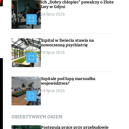
Ich „Dobry chłopiec” powalczy o Złote
Lwy w Gdyni
24 lipca 2026
Szpital w Świeciu stawia na
nowoczesną psychiatrię
18 lipca 2026
Szpitale pod lupą marszałka
województwa?
14 lipca 2026
OBIEKTYWNYM OKIEM
Postępują prace przy przebudowie