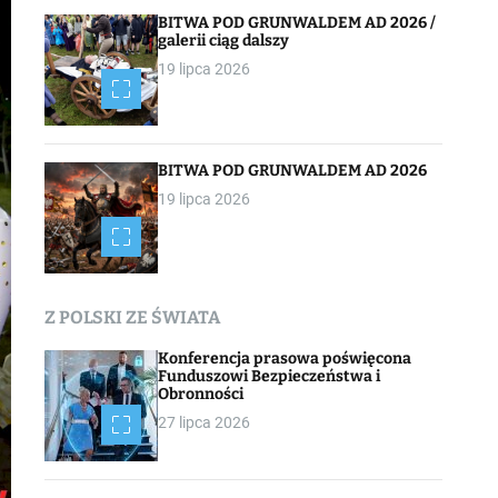
BITWA POD GRUNWALDEM AD 2026 /
galerii ciąg dalszy
19 lipca 2026
BITWA POD GRUNWALDEM AD 2026
19 lipca 2026
Z POLSKI ZE ŚWIATA
Konferencja prasowa poświęcona
Funduszowi Bezpieczeństwa i
Obronności
27 lipca 2026