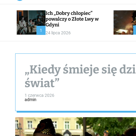
a
n
Ich „Dobry chłopiec”
v
a
powalczy o Złote Lwy w
s
Gdyni
W
1
24 lipca 2026
i
d
g
e
t
„Kiedy śmieje się dzi
świat”
1 czerwca 2026
admin