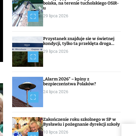
boiska, na terenie tucholskiego OSiR-
u
29 lipca 2026
Przystanek znajduje sie w świetnej
kondycji, tylko ta przeklęta droga…
29 lipca 2026
„Alarm 2026” – kpiny z
bezpieczeństwa Polaków?
24 lipca 2026
Zakończenie roku szkolnego w SP w
Bysławiu i pożegnanie dyrekcji szkoły
Soju
10 lipca 2026