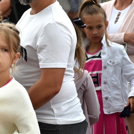
NEWSROOM
Od redakcji
Tucholskie wieśc
Ostatnie pożegnani
burmistrza
28 lipca 2026
Szokująca informacja nadeszła jak zaws
nieoczekiwanie, odszedł dawny burmistrz Tuc
pan Jerzy Dercz.