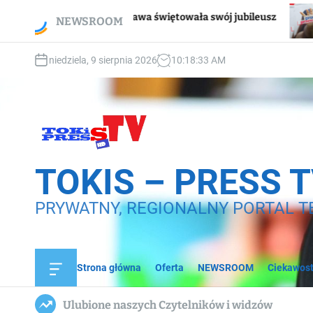
S
Wsparcie dla osób dotkniętych prz
ła swój jubileusz
NEWSROOM
k
domową
i
p
niedziela, 9 sierpnia 2026
10
:
18
:
35
AM
t
o
c
o
n
t
e
TOKIS – PRESS 
n
t
PRYWATNY, REGIONALNY PORTAL T
Strona główna
Oferta
NEWSROOM
Ciekawost
O
f
f
Ulubione naszych Czytelników i widzów
c