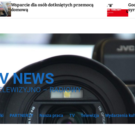
emocą
Godzina „W”. W sobotę w Tucholi zawyją
syreny
TV NEWS
ELEWIZYJNO – RADIOWY
ki
PARTNERZY
Nasza praca
TV
Telewizja
Wydarzenia kul