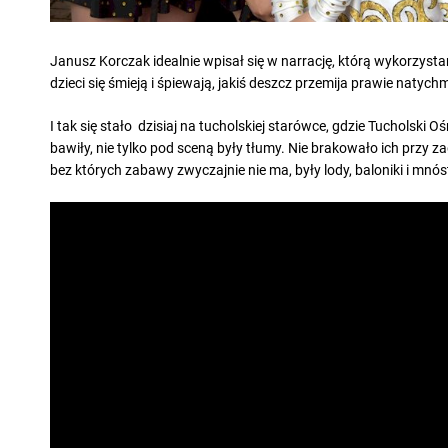
Janusz Korczak idealnie wpisał się w narrację, którą wykorzysta
dzieci się śmieją i śpiewają, jakiś deszcz przemija prawie natychm
I tak się stało dzisiaj na tucholskiej starówce, gdzie Tucholski 
bawiły, nie tylko pod sceną były tłumy. Nie brakowało ich przy
bez których zabawy zwyczajnie nie ma, były lody, baloniki i mnó