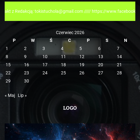
r
akcją: tokistuchola@gmail.com ///// https://www.facebook.com/tokispr
i
e
Czerwiec 2026
P
W
Ś
C
P
S
N
1
2
3
4
5
6
7
8
9
10
11
12
13
14
15
16
17
18
19
20
21
22
23
24
25
26
27
28
29
30
« Maj
Lip »
LOGO