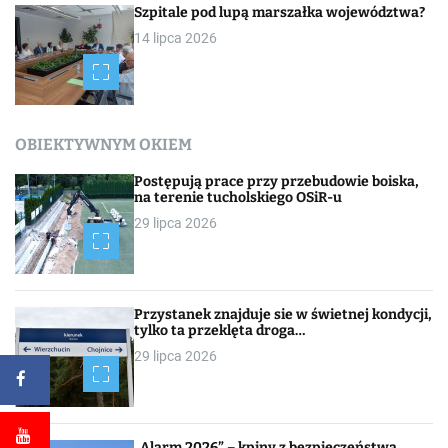
Szpitale pod lupą marszałka województwa?
14 lipca 2026
OBIEKTYWNYM OKIEM
Postępują prace przy przebudowie boiska,
na terenie tucholskiego OSiR-u
29 lipca 2026
Przystanek znajduje sie w świetnej kondycji,
tylko ta przeklęta droga…
29 lipca 2026
„Alarm 2026” – kpiny z bezpieczeństwa