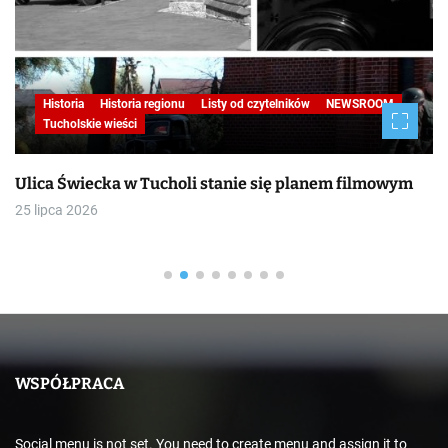
Historia
Historia regionu
Listy od czytelników
NEWSROOM
Tucholskie wieści
Ulica Świecka w Tucholi stanie się planem filmowym
25 lipca 2026
WSPÓŁPRACA
Social menu is not set. You need to create menu and assign it to