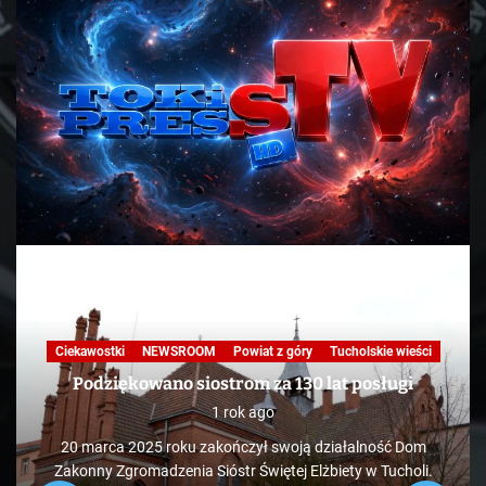
Ciekawostki
NEWSROOM
Powiat z góry
Tucholskie wieści
Podziękowano siostrom za 130 lat posługi
1 rok ago
20 marca 2025 roku zakończył swoją działalność Dom
Zakonny Zgromadzenia Sióstr Świętej Elżbiety w Tucholi.