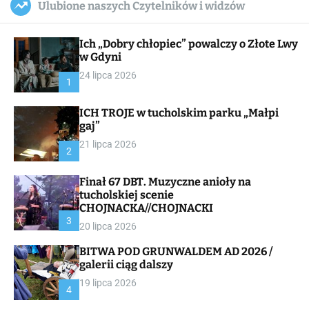
Ulubione naszych Czytelników i widzów
c
ff
u
r
a
l
c
n
e
h
Ich „Dobry chłopiec” powalczy o Złote Lwy
v
a
w Gdyni
s
24 lipca 2026
W
1
i
d
ICH TROJE w tucholskim parku „Małpi
g
gaj”
e
t
21 lipca 2026
2
Finał 67 DBT. Muzyczne anioły na
tucholskiej scenie
CHOJNACKA//CHOJNACKI
3
20 lipca 2026
BITWA POD GRUNWALDEM AD 2026 /
galerii ciąg dalszy
19 lipca 2026
4