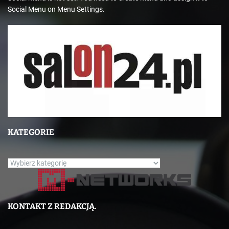
Social Menu on Menu Settings.
KATEGORIE
K
a
t
e
KONTAKT Z REDAKCJĄ.
g
o