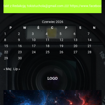
r
dakcją: tokistuchola@gmail.com ///// https://www.facebook.com/tokisp
i
e
Czerwiec 2026
P
W
Ś
C
P
S
N
1
2
3
4
5
6
7
8
9
10
11
12
13
14
15
16
17
18
19
20
21
22
23
24
25
26
27
28
29
30
« Maj
Lip »
LOGO