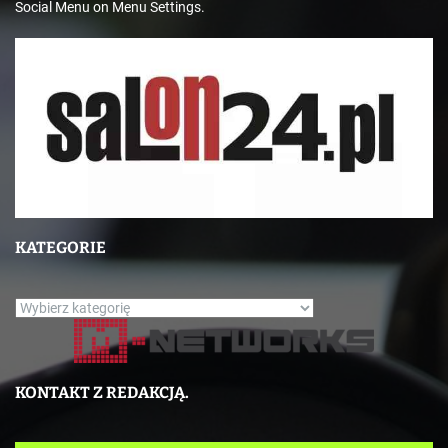
Social Menu on Menu Settings.
KATEGORIE
K
a
t
e
KONTAKT Z REDAKCJĄ.
g
o