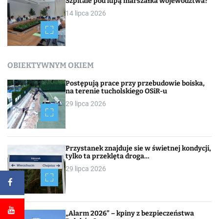
Szpitale pod lupą marszałka województwa?
14 lipca 2026
OBIEKTYWNYM OKIEM
Postępują prace przy przebudowie boiska,
na terenie tucholskiego OSiR-u
29 lipca 2026
Przystanek znajduje sie w świetnej kondycji,
tylko ta przeklęta droga…
29 lipca 2026
„Alarm 2026” – kpiny z bezpieczeństwa