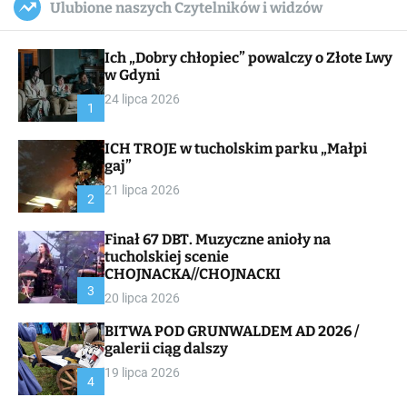
Ulubione naszych Czytelników i widzów
c
ff
u
r
a
l
c
n
e
h
Ich „Dobry chłopiec” powalczy o Złote Lwy
v
a
w Gdyni
s
24 lipca 2026
W
1
i
d
ICH TROJE w tucholskim parku „Małpi
g
gaj”
e
t
21 lipca 2026
2
Finał 67 DBT. Muzyczne anioły na
tucholskiej scenie
CHOJNACKA//CHOJNACKI
3
20 lipca 2026
BITWA POD GRUNWALDEM AD 2026 /
galerii ciąg dalszy
19 lipca 2026
4