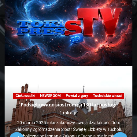
Ciekawostki
NEWSROOM
Powiat z góry
Tucholskie wieści
Podziękowano siostrom za 130 lat posługi
1 rok ago
20 marca 2025 roku zakończył swoją działalność Dom
Zakonny Zgromadzenia Sióstr Świętej Elżbiety w Tucholi.
Symboliczne pożegnanie Zakonu z Tucholą miało miejsce