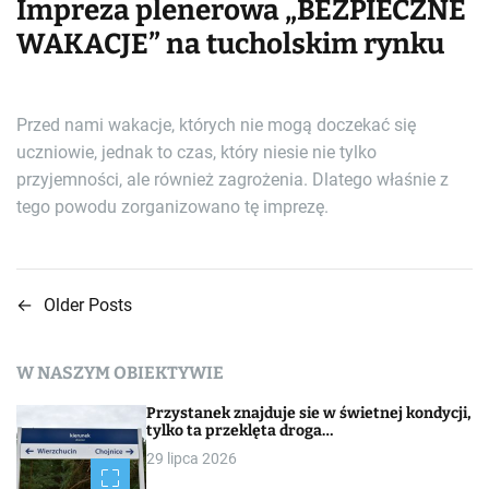
Impreza plenerowa „BEZPIECZNE
WAKACJE” na tucholskim rynku
Przed nami wakacje, których nie mogą doczekać się
uczniowie, jednak to czas, który niesie nie tylko
przyjemności, ale również zagrożenia. Dlatego właśnie z
tego powodu zorganizowano tę imprezę.
←
Older Posts
N
a
W NASZYM OBIEKTYWIE
w
Przystanek znajduje sie w świetnej kondycji,
i
tylko ta przeklęta droga…
29 lipca 2026
g