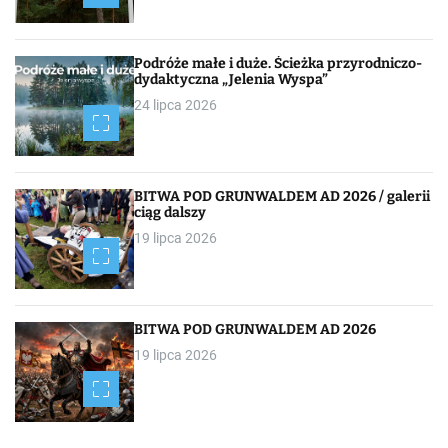
a
c
Podróże małe i duże. Ścieżka przyrodniczo-
dydaktyczna „Jelenia Wyspa”
j
24 lipca 2026
a
p
BITWA POD GRUNWALDEM AD 2026 / galerii
o
ciąg dalszy
19 lipca 2026
w
p
i
BITWA POD GRUNWALDEM AD 2026
19 lipca 2026
s
a
c