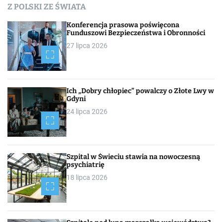
Z POLSKI ZE ŚWIATA
h
Konferencja prasowa poświęcona
Funduszowi Bezpieczeństwa i Obronności
27 lipca 2026
Ich „Dobry chłopiec” powalczy o Złote Lwy w
Gdyni
24 lipca 2026
Szpital w Świeciu stawia na nowoczesną
psychiatrię
18 lipca 2026