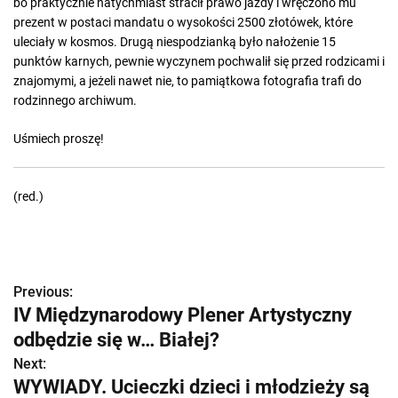
bo praktycznie natychmiast stracił prawo jazdy i wręczono mu
prezent w postaci mandatu o wysokości 2500 złotówek, które
uleciały w kosmos. Drugą niespodzianką było nałożenie 15
punktów karnych, pewnie wyczynem pochwalił się przed rodzicami i
znajomymi, a jeżeli nawet nie, to pamiątkowa fotografia trafi do
rodzinnego archiwum.
Uśmiech proszę!
(red.)
Previous:
Z
IV Międzynarodowy Plener Artystyczny
o
odbędzie się w… Białej?
b
Next:
WYWIADY. Ucieczki dzieci i młodzieży są