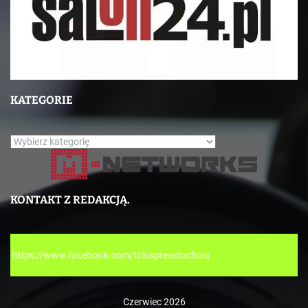
KATEGORIE
K
a
t
e
KONTAKT Z REDAKCJĄ.
g
o
r
ok.com/tokispresstuchola
i
e
Czerwiec 2026