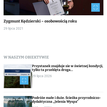
Zygmunt Kędzierski – osobowością roku
29 lipca 2021
W NASZYM OBIEKTYWIE
Przystanek znajduje sie w świetnej kondycji,
tylko ta przeklęta droga…
29 lipca 2026
Podróże małe i duże. Ścieżka przyrodniczo-
dydaktyczna „Jelenia Wyspa”