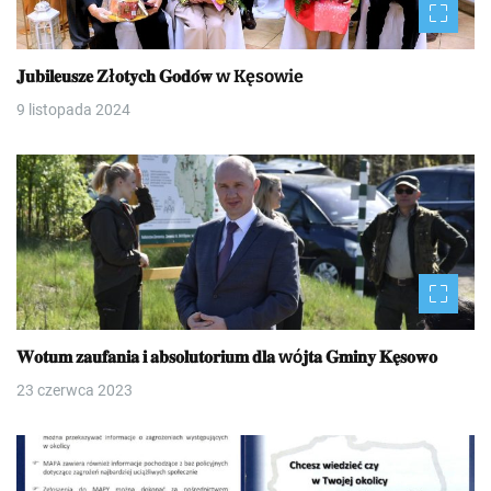
𝐉𝐮𝐛𝐢𝐥𝐞𝐮𝐬𝐳𝐞 𝐙ł𝐨𝐭𝐲𝐜𝐡 𝐆𝐨𝐝𝐨́𝐰 w Kęsowie
9 listopada 2024
𝐖𝐨𝐭𝐮𝐦 𝐳𝐚𝐮𝐟𝐚𝐧𝐢𝐚 𝐢 𝐚𝐛𝐬𝐨𝐥𝐮𝐭𝐨𝐫𝐢𝐮𝐦 𝐝𝐥𝐚 wó𝐣𝐭𝐚 𝐆𝐦𝐢𝐧𝐲 𝐊𝐞̨𝐬𝐨𝐰𝐨
23 czerwca 2023