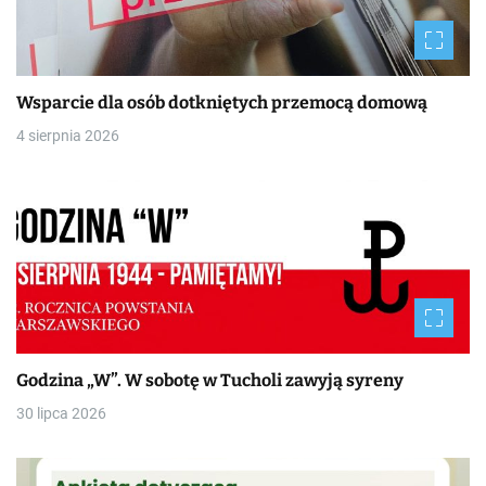
Wsparcie dla osób dotkniętych przemocą domową
4 sierpnia 2026
Godzina „W”. W sobotę w Tucholi zawyją syreny
30 lipca 2026