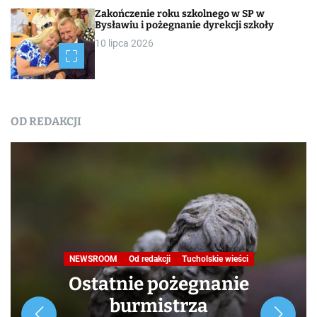
Zakończenie roku szkolnego w SP w
Bysławiu i pożegnanie dyrekcji szkoły
10 lipca 2026
OD REDAKCJI
Nasza praca
NEWSROOM
Od redakcji
Turystyka
W obiektywie TOKiS-u
Podróże małe i duże. Ścieżka
przyrodniczo-dydaktyczna
„Jelenia Wyspa”
24 lipca 2026
Rozpoczynamy nowy cykl opowieści zarówno dla turystów,