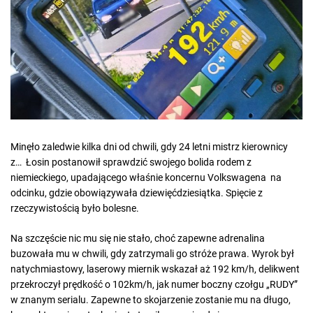
e
d
r
e
a
d
t
i
m
e
Minęło zaledwie kilka dni od chwili, gdy 24 letni mistrz kierownicy
z… Łosin postanowił sprawdzić swojego bolida rodem z
niemieckiego, upadającego właśnie koncernu Volkswagena na
odcinku, gdzie obowiązywała dziewięćdziesiątka. Spięcie z
rzeczywistością było bolesne.
Na szczęście nic mu się nie stało, choć zapewne adrenalina
buzowała mu w chwili, gdy zatrzymali go stróże prawa. Wyrok był
natychmiastowy, laserowy miernik wskazał aż 192 km/h, delikwent
przekroczył prędkość o 102km/h, jak numer boczny czołgu „RUDY”
w znanym serialu. Zapewne to skojarzenie zostanie mu na długo,