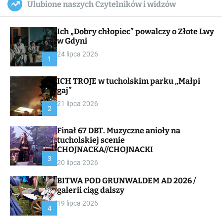
Ulubione naszych Czytelników i widzów
c
ff
u
r
a
l
c
n
e
h
Ich „Dobry chłopiec” powalczy o Złote Lwy
v
a
w Gdyni
s
24 lipca 2026
W
1
i
d
ICH TROJE w tucholskim parku „Małpi
g
gaj”
e
t
21 lipca 2026
2
Finał 67 DBT. Muzyczne anioły na
tucholskiej scenie
CHOJNACKA//CHOJNACKI
3
20 lipca 2026
BITWA POD GRUNWALDEM AD 2026 /
galerii ciąg dalszy
19 lipca 2026
4