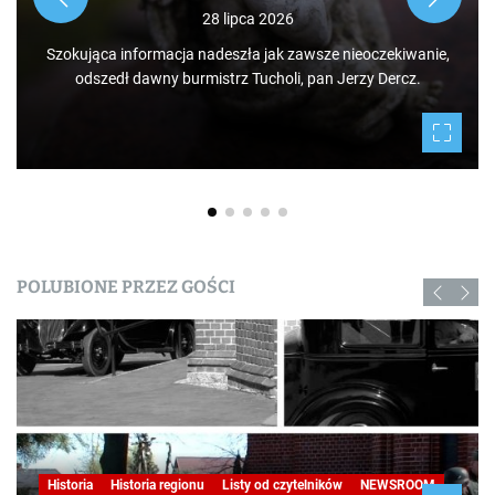
jak i mieszkańców, którzy niekoniecznie muszą podróżować
po świecie. Mamy niezwykłe szczęście żyć w Borach
e,
Tucholskich i korzystać i to w dodatku za darmo z tego, co
daje nam natura.
POLUBIONE PRZEZ GOŚCI
Historia
Historia regionu
Listy od czytelników
NEWSROOM