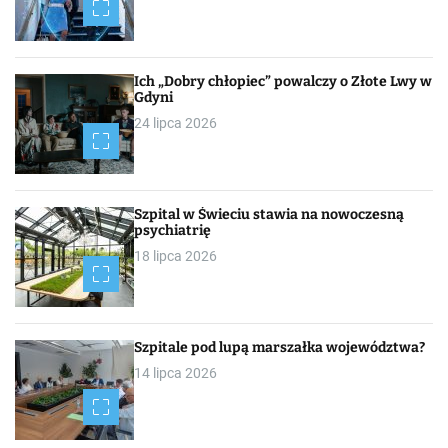
Ich „Dobry chłopiec” powalczy o Złote Lwy w
Gdyni
24 lipca 2026
Szpital w Świeciu stawia na nowoczesną
psychiatrię
18 lipca 2026
Szpitale pod lupą marszałka województwa?
14 lipca 2026