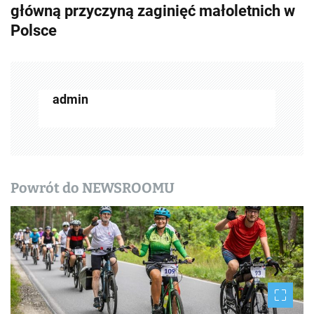
a
główną przyczyną zaginięć małoletnich w
c
Polsce
z
w
admin
p
i
s
y
Powrót do NEWSROOMU