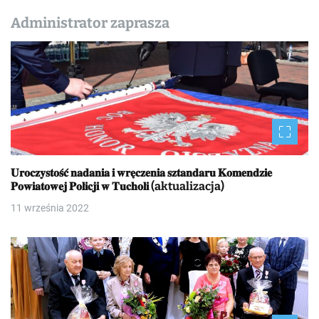
Administrator zaprasza
𝐔𝐫𝐨𝐜𝐳𝐲𝐬𝐭𝐨𝐬́𝐜́ 𝐧𝐚𝐝𝐚𝐧𝐢𝐚 𝐢 𝐰𝐫𝐞̨𝐜𝐳𝐞𝐧𝐢𝐚 𝐬𝐳𝐭𝐚𝐧𝐝𝐚𝐫𝐮 𝐊𝐨𝐦𝐞𝐧𝐝𝐳𝐢𝐞
𝐏𝐨𝐰𝐢𝐚𝐭𝐨𝐰𝐞𝐣 𝐏𝐨𝐥𝐢𝐜𝐣𝐢 𝐰 𝐓𝐮𝐜𝐡𝐨𝐥𝐢 (aktualizacja)
11 września 2022