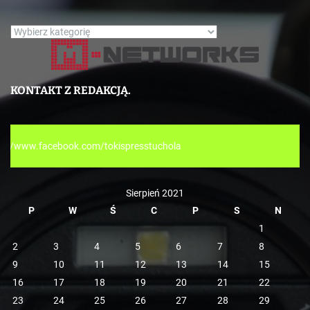
K
a
t
e
KONTAKT Z REDAKCJĄ.
g
o
r
okispresstuchola
i
e
Sierpień 2021
P
W
Ś
C
P
S
N
1
2
3
4
5
6
7
8
9
10
11
12
13
14
15
16
17
18
19
20
21
22
23
24
25
26
27
28
29