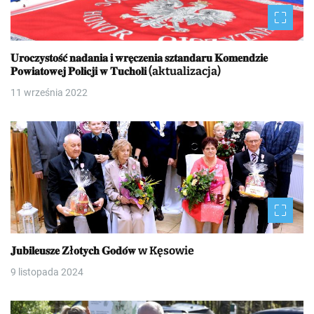
𝐔𝐫𝐨𝐜𝐳𝐲𝐬𝐭𝐨𝐬́𝐜́ 𝐧𝐚𝐝𝐚𝐧𝐢𝐚 𝐢 𝐰𝐫𝐞̨𝐜𝐳𝐞𝐧𝐢𝐚 𝐬𝐳𝐭𝐚𝐧𝐝𝐚𝐫𝐮 𝐊𝐨𝐦𝐞𝐧𝐝𝐳𝐢𝐞
𝐏𝐨𝐰𝐢𝐚𝐭𝐨𝐰𝐞𝐣 𝐏𝐨𝐥𝐢𝐜𝐣𝐢 𝐰 𝐓𝐮𝐜𝐡𝐨𝐥𝐢 (aktualizacja)
11 września 2022
𝐉𝐮𝐛𝐢𝐥𝐞𝐮𝐬𝐳𝐞 𝐙ł𝐨𝐭𝐲𝐜𝐡 𝐆𝐨𝐝𝐨́𝐰 w Kęsowie
9 listopada 2024