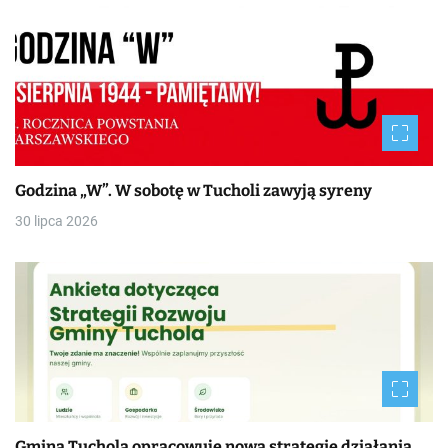
Godzina „W”. W sobotę w Tucholi zawyją syreny
30 lipca 2026
Gmina Tuchola opracowuje nową strategię działania