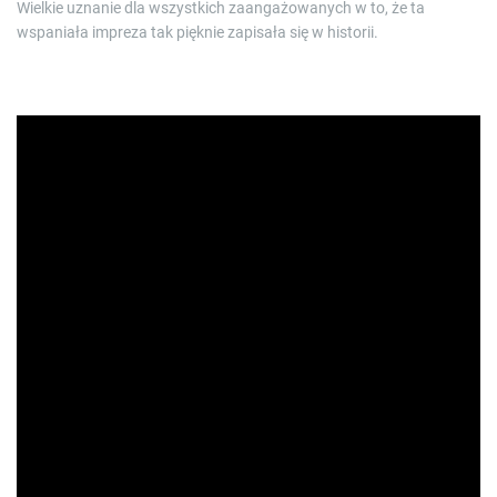
Wielkie uznanie dla wszystkich zaangażowanych w to, że ta
wspaniała impreza tak pięknie zapisała się w historii.