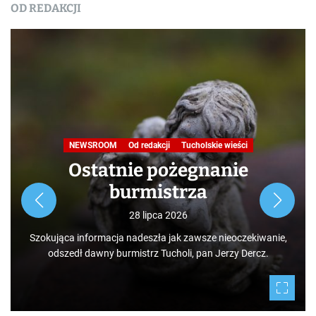
OD REDAKCJI
Nasza praca
NEWSROOM
Od redakcji
Turystyka
W obiektywie TOKiS-u
Podróże małe i duże. Ścieżka
przyrodniczo-dydaktyczna
„Jelenia Wyspa”
24 lipca 2026
Rozpoczynamy nowy cykl opowieści zarówno dla turystów,
jak i mieszkańców, którzy niekoniecznie muszą podróżować
po świecie. Mamy niezwykłe szczęście żyć w Borach
Tucholskich i korzystać i to w dodatku za darmo z tego, co
daje nam natura.