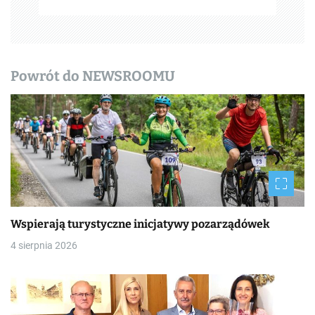
p
i
s
Powrót do NEWSROOMU
y
Wspierają turystyczne inicjatywy pozarządówek
4 sierpnia 2026