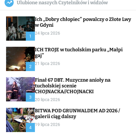
Ulubione naszych Czytelników i widzów
c
ff
u
r
a
l
c
n
e
h
Ich „Dobry chłopiec” powalczy o Złote Lwy
v
a
w Gdyni
s
24 lipca 2026
W
1
i
d
ICH TROJE w tucholskim parku „Małpi
g
gaj”
e
t
21 lipca 2026
2
Finał 67 DBT. Muzyczne anioły na
tucholskiej scenie
CHOJNACKA//CHOJNACKI
3
20 lipca 2026
BITWA POD GRUNWALDEM AD 2026 /
galerii ciąg dalszy
19 lipca 2026
4