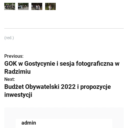
(red.)
Previous:
Z
GOK w Gostycynie i sesja fotograficzna w
o
Radzimiu
b
Next:
Budżet Obywatelski 2022 i propozycje
a
inwestycji
c
z
w
admin