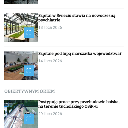
Szpital w Świeciu stawia na nowoczesną
psychiatrię
18 lipca 2026
Szpitale pod lupą marszałka województwa?
14 lipca 2026
OBIEKTYWNYM OKIEM
Postępują prace przy przebudowie boiska,
na terenie tucholskiego OSiR-u
29 lipca 2026