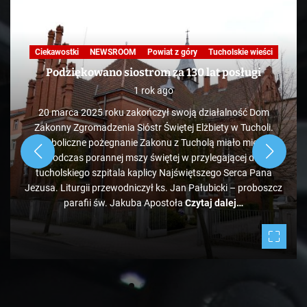
Nasza praca
NEWSROOM
Powiat z góry
Skandale
Telewizja
Tucholskie wieści
TV
KAWA Z TOKiS-em w 100 sekund. „Ekologiczne”
wysypisko śmieci pod Bladowem?
1 rok ago
Zdaje się, że pozycja tucholskiego wysypiska śmieci
administrowanego przez PK jest mocno zagrożona, bo tuż
obok ale od strony Chojnic, przed Bladowem, powstało
drugie, darmowe. Jeżeli zapełniać się będzie w takim tempie,
to może być ciekawie.