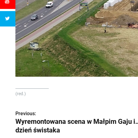
__________________
(red.)
Previous:
Z
Wyremontowana scena w Małpim Gaju i
o
dzień świstaka