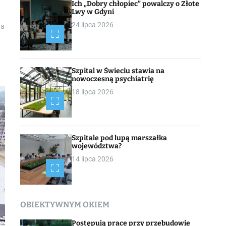
Ich „Dobry chłopiec” powalczy o Złote
Lwy w Gdyni
24 lipca 2026
na
Szpital w Świeciu stawia na
nowoczesną psychiatrię
18 lipca 2026
Szpitale pod lupą marszałka
województwa?
14 lipca 2026
OBIEKTYWNYM OKIEM
Postępują prace przy przebudowie