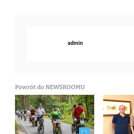
b
a
c
z
admin
w
p
i
s
Powrót do NEWSROOMU
y