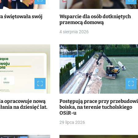
wa świętowała swój
Wsparcie dla osób dotkniętych
przemocą domową
4 sierpnia 2026
la opracowuje nową
Postępują prace przy przebudow
łania na dziesięć lat.
boiska, na terenie tucholskiego
OSiR-u
29 lipca 2026