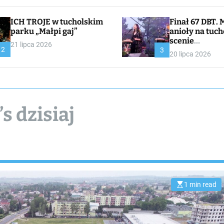
ICH TROJE w tucholskim
Finał 67 DBT. Muzyczne
parku „Małpi gaj”
anioły na tuch
scenie
21 lipca 2026
2
CHOJNACKA//
3
20 lipca 2026
I
s dzisiaj
1 min read
E
s
t
i
m
a