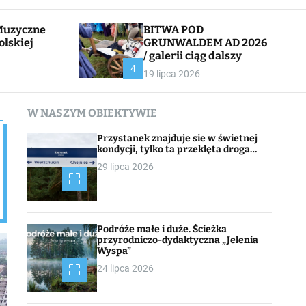
l
c
e
h
BITWA POD
olskiej
GRUNWALDEM AD 2026
/ galerii ciąg dalszy
CHOJNACK
4
19 lipca 2026
W NASZYM OBIEKTYWIE
Przystanek znajduje sie w świetnej
kondycji, tylko ta przeklęta droga…
29 lipca 2026
Podróże małe i duże. Ścieżka
przyrodniczo-dydaktyczna „Jelenia
Wyspa”
24 lipca 2026