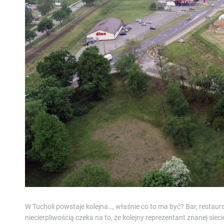
W Tucholi powstaje kolejna…, właśnie co to ma być? Bar, restaura
niecierpliwością czeka na to, że kolejny reprezentant znanej sie