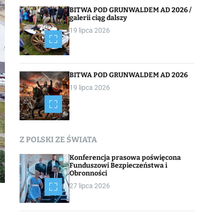
BITWA POD GRUNWALDEM AD 2026 /
galerii ciąg dalszy
19 lipca 2026
BITWA POD GRUNWALDEM AD 2026
19 lipca 2026
Z POLSKI ZE ŚWIATA
Konferencja prasowa poświęcona
Funduszowi Bezpieczeństwa i
Obronności
27 lipca 2026