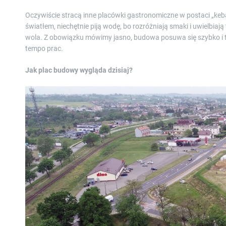
Oczywiście stracą inne placówki gastronomiczne w postaci „keb
światłem, niechętnie piją wodę, bo rozróżniają smaki i uwielbiaj
wola. Z obowiązku mówimy jasno, budowa posuwa się szybko i tr
tempo prac.
Jak plac budowy wygląda dzisiaj?