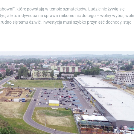
abowni”, które powstają w tempie szmateksów. Ludzie nie żywią się
ą tyć, ale to indywidualna sprawa i nikomu nic do tego – wolny wybór, wol
udno się temu dziwić, inwestycja musi szybko przynieść dochody, stąd