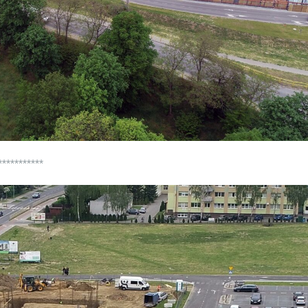
***********