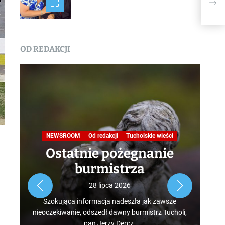
OD REDAKCJI
Na
NEWSROOM
Od redakcji
Tucholskie wieści
Ostatnie pożegnanie
burmistrza
Roz
28 lipca 2026
tur
Szokująca informacja nadeszła jak zawsze
mus
nieoczekiwanie, odszedł dawny burmistrz Tucholi,
szcz
pan Jerzy Dercz.
w d