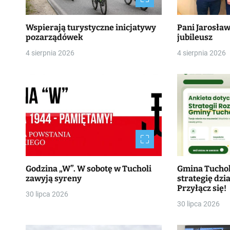
Wspierają turystyczne inicjatywy
Pani Jarosła
pozarządówek
jubileusz
4 sierpnia 2026
4 sierpnia 2026
Godzina „W”. W sobotę w Tucholi
Gmina Tucho
zawyją syreny
strategię dzia
Przyłącz się!
30 lipca 2026
30 lipca 2026