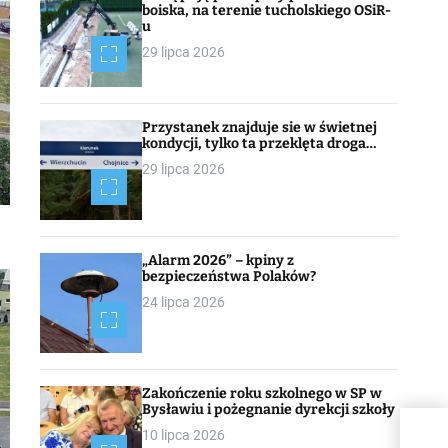
boiska, na terenie tucholskiego OSiR-
u
29 lipca 2026
Przystanek znajduje sie w świetnej
kondycji, tylko ta przeklęta droga…
29 lipca 2026
„Alarm 2026” – kpiny z
bezpieczeństwa Polaków?
24 lipca 2026
Zakończenie roku szkolnego w SP w
Bysławiu i pożegnanie dyrekcji szkoły
10 lipca 2026