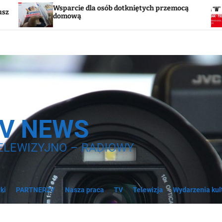
 osób dotkniętych przemocą
Godzina „W”. W sobotę
syreny
TV NEWS
ELEWIZYJNO – RADIOWY
ki
PARTNERZY
Nasza praca
TV
Telewizja
Wydarzenia kul