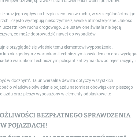
zym województwie, sprawdzić stan oświetlenia swoich pojazdów.
enie oraz jego wpływ na bezpieczeństwo w ruchu, w szczególności mając
rzch i często występują niekorzystne zjawiska atmosferyczne. Jakość
 uczestników ruchu drogowego. Źle ustawione światła nie będą
pieszych, co może doprowadzić nawet do wypadków.
zujnie przyglądać się właśnie temu elementowi wyposażenia.
m lub niezgodnym z warunkami technicznymi oświetleniem oraz wyciąga
iadało warunkom technicznym policjant zatrzyma dowód rejestracyjny i
być widocznym”. Ta uniwersalna dewiza dotyczy wszystkich
bać o właściwe oświetlenie pojazdu natomiast obowiązkiem pieszego
 pojazdu oraz pieszy wyposażony w elementy odblaskowe to
MOŻLIWOŚCI BEZPŁATNEGO SPRAWDZENIA
 W POJAZDACH!