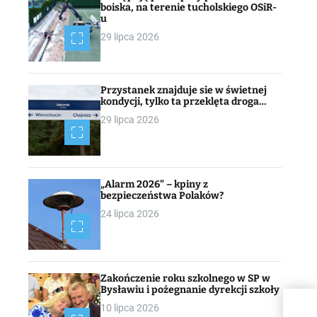
boiska, na terenie tucholskiego OSiR-
u
29 lipca 2026
Przystanek znajduje sie w świetnej
kondycji, tylko ta przeklęta droga…
29 lipca 2026
„Alarm 2026” – kpiny z
bezpieczeństwa Polaków?
24 lipca 2026
Zakończenie roku szkolnego w SP w
Bysławiu i pożegnanie dyrekcji szkoły
CHA
10 lipca 2026