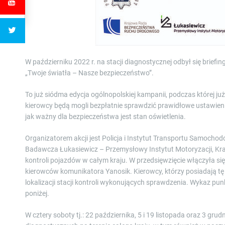
y!
W październiku 2022 r. na stacji diagnostycznej odbył się bri
„Twoje światła – Nasze bezpieczeństwo”.
To już siódma edycja ogólnopolskiej kampanii, podczas której ju
kierowcy będą mogli bezpłatnie sprawdzić prawidłowe ustawie
jak ważny dla bezpieczeństwa jest stan oświetlenia.
Organizatorem akcji jest Policja i Instytut Transportu Samochodo
Badawcza Łukasiewicz – Przemysłowy Instytut Motoryzacji, Kr
kontroli pojazdów w całym kraju. W przedsięwzięcie włączyła si
kierowców komunikatora Yanosik. Kierowcy, którzy posiadają tę
lokalizacji stacji kontroli wykonujących sprawdzenia. Wykaz pu
poniżej.
W cztery soboty tj.: 22 października, 5 i 19 listopada oraz 3 gr