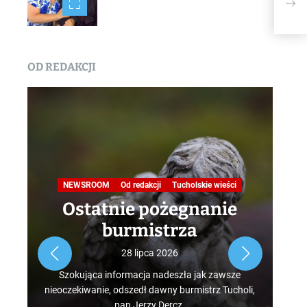
POL
CHO
OD REDAKCJI
Na
NEWSROOM
Od redakcji
Tucholskie wieści
Ostatnie pożegnanie
burmistrza
Roz
28 lipca 2026
tur
Szokująca informacja nadeszła jak zawsze
mus
nieoczekiwanie, odszedł dawny burmistrz Tucholi,
szcz
pan Jerzy Dercz.
w d