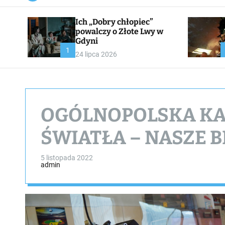
a
n
Ich „Dobry chłopiec”
v
a
powalczy o Złote Lwy w
s
Gdyni
W
1
24 lipca 2026
i
d
g
e
t
OGÓLNOPOLSKA KA
ŚWIATŁA – NASZE 
5 listopada 2022
admin