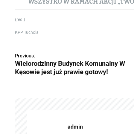
WSZYSTKO W RAMACH AKCJI „TWO
(red.)
KPP Tuchola
Z
Previous:
Wielorodzinny Budynek Komunalny W
o
Kęsowie jest już prawie gotowy!
b
a
c
z
w
admin
p