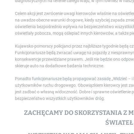
diagnostycznych na terenie całego kraju, w tym również w nas
Celem akcji jest zwrócenie uwagi kierowców właśnie na oświetl
na uwadze obecne warunki drogowe, kiedy szybciej zapada zmie
oświetlenia bezpośrednio wpływa na bezpieczeństwo wszystkich
oświetlały pobocza, mogą oślepiać innych kierowców, a także 
Kujawsko-pomorscy policjanci przez najbliższe tygodnie będą c
Funkcjonariusze będą zwracać uwagę na pojazdy z niesprawny
konsekwencje przewidziane prawem. Jeśli nie będzie ono odpow
skieruje auto na dodatkowe badania techniczne.
Ponadto funkcjonariusze będą propagować zasadę „Widzieć – i 
użytkowników ruchu drogowego. Obowiązkiem kierowcy jest zad
jest zadbać o własną widoczność. Dobre i sprawne oświetlenie
bezpieczeństwo wszystkich użytkowników dróg.
ZACHĘCAMY DO SKORZYSTANIA Z 
ŚWIATEŁ