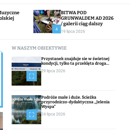
l
c
e
h
BITWA POD
olskiej
GRUNWALDEM AD 2026
/ galerii ciąg dalszy
CHOJNACK
4
19 lipca 2026
W NASZYM OBIEKTYWIE
Przystanek znajduje sie w świetnej
kondycji, tylko ta przeklęta droga…
29 lipca 2026
Podróże małe i duże. Ścieżka
przyrodniczo-dydaktyczna „Jelenia
Wyspa”
24 lipca 2026