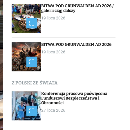
BITWA POD GRUNWALDEM AD 2026 /
galerii ciąg dalszy
19 lipca 2026
BITWA POD GRUNWALDEM AD 2026
19 lipca 2026
Z POLSKI ZE ŚWIATA
Konferencja prasowa poświęcona
Funduszowi Bezpieczeństwa i
Obronności
27 lipca 2026