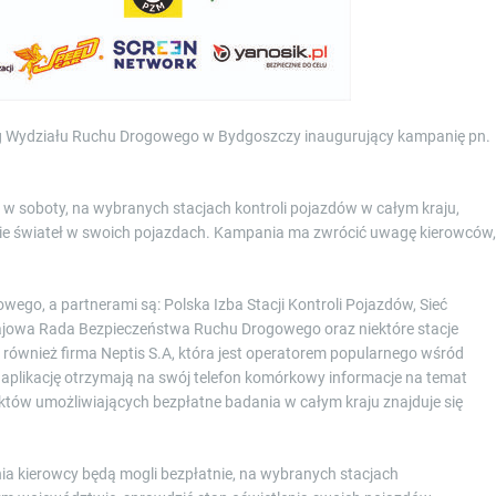
efing Wydziału Ruchu Drogowego w Bydgoszczy inaugurujący kampanię pn.
ż w soboty, na wybranych stacjach kontroli pojazdów w całym kraju,
nie świateł w swoich pojazdach. Kampania ma zwrócić uwagę kierowców,
wego, a partnerami są: Polska Izba Stacji Kontroli Pojazdów, Sieć
ajowa Rada Bezpieczeństwa Ruchu Drogowego oraz niektóre stacje
ę również firma Neptis S.A, która jest operatorem popularnego wśród
 aplikację otrzymają na swój telefon komórkowy informacje na temat
nktów umożliwiających bezpłatne badania w całym kraju znajduje się
udnia kierowcy będą mogli bezpłatnie, na wybranych stacjach