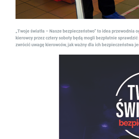
„Twoje światła – Nasze bezpieczeństwo” to idea przewodnia ogó
kierowcy przez cztery soboty będą mogli bezpłatnie sprawdz
zwrócić uwagę kierowców, jak ważny dla ich bezpieczeństwa jes