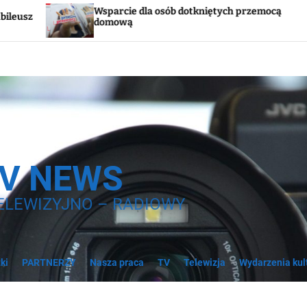
ie dla osób dotkniętych przemocą
Godzina „W”. W 
ą
syreny
TV NEWS
ELEWIZYJNO – RADIOWY
ki
PARTNERZY
Nasza praca
TV
Telewizja
Wydarzenia kul