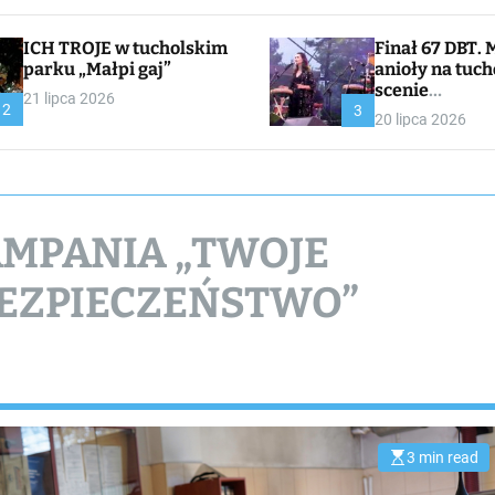
ICH TROJE w tucholskim
Finał 67 DBT. Muzyczne
parku „Małpi gaj”
anioły na tuch
scenie
21 lipca 2026
2
CHOJNACKA//
3
20 lipca 2026
I
MPANIA „TWOJE
BEZPIECZEŃSTWO”
3 min read
E
s
t