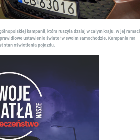
lnopolskiej kampanii, która ruszyła dzsiaj w całym kraju. W jej ramac
ić prawidłowe ustawienie świateł w swoim samochodzie. Kampania ma
t stan oświetlenia pojazdu.