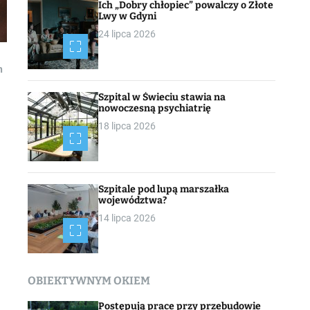
Ich „Dobry chłopiec” powalczy o Złote
Lwy w Gdyni
24 lipca 2026
h
Szpital w Świeciu stawia na
nowoczesną psychiatrię
18 lipca 2026
Szpitale pod lupą marszałka
województwa?
14 lipca 2026
OBIEKTYWNYM OKIEM
Postępują prace przy przebudowie