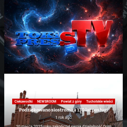
Ciekawostki
NEWSROOM
Powiat z góry
Tucholskie wieści
Podziękowano siostrom za 130 lat posługi
1 rok ago
20 marca 2025 roku zakończył swoją działalność Dom