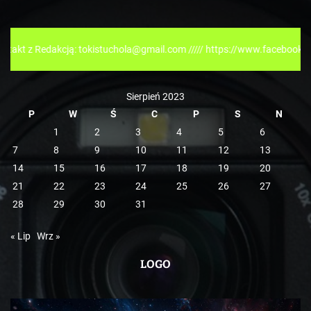
g
o
r
dakcją: tokistuchola@gmail.com ///// https://www.facebook.com/tokisp
i
e
Sierpień 2023
P
W
Ś
C
P
S
N
1
2
3
4
5
6
7
8
9
10
11
12
13
14
15
16
17
18
19
20
21
22
23
24
25
26
27
28
29
30
31
« Lip
Wrz »
LOGO