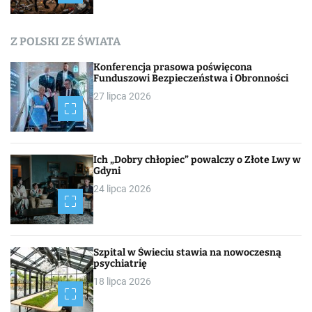
a
c
Z POLSKI ZE ŚWIATA
h
Konferencja prasowa poświęcona
Funduszowi Bezpieczeństwa i Obronności
27 lipca 2026
Ich „Dobry chłopiec” powalczy o Złote Lwy w
Gdyni
24 lipca 2026
Szpital w Świeciu stawia na nowoczesną
psychiatrię
18 lipca 2026