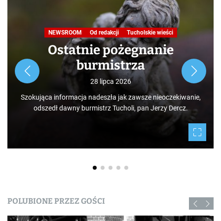
NEWSROOM
Od redakcji
Tucholskie wieści
Ostatnie pożegnanie
burmistrza
28 lipca 2026
Szokująca informacja nadeszła jak zawsze nieoczekiwanie,
odszedł dawny burmistrz Tucholi, pan Jerzy Dercz.
POLUBIONE PRZEZ GOŚCI