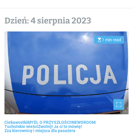
Dzień:
4 sierpnia 2023
1 min read
E
s
t
i
m
a
t
e
d
r
e
a
d
t
i
m
e
Ciekawostki
MYŚL O PRZYSZŁOŚCI!
NEWSROOM
Tucholskie wieści
Zwolnij! Ja ci to mówię!
Zza kierownicy i miejsca dla pasażera