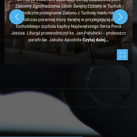
Zakonny Zgromadzenia Sióstr Świętej Elżbiety w Tucholi.
Symboliczne pożegnanie Zakonu z Tucholą miało miejsce
podczas porannej mszy świętej w przylegającej do
tucholskiego szpitala kaplicy Najświętszego Serca Pana
Jezusa. Liturgii przewodniczył ks. Jan Pałubicki – proboszcz
parafii św. Jakuba Apostoła
Czytaj dalej…