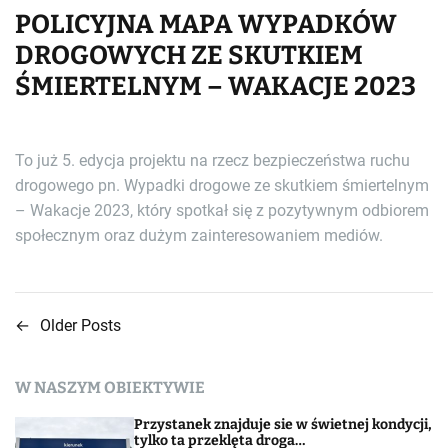
POLICYJNA MAPA WYPADKÓW
DROGOWYCH ZE SKUTKIEM
ŚMIERTELNYM – WAKACJE 2023
To już 5. edycja projektu na rzecz bezpieczeństwa ruchu
drogowego pn. Wypadki drogowe ze skutkiem śmiertelnym
– Wakacje 2023, który spotkał się z pozytywnym odbiorem
społecznym oraz dużym zainteresowaniem mediów.
←
Older Posts
N
a
W NASZYM OBIEKTYWIE
w
Przystanek znajduje sie w świetnej kondycji,
i
tylko ta przeklęta droga…