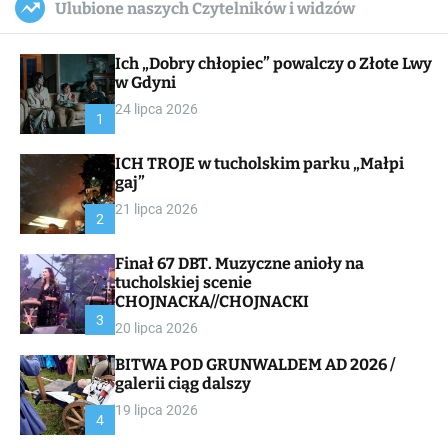
Ulubione naszych Czytelników i widzów
c
ff
u
r
a
l
c
n
e
h
Ich „Dobry chłopiec” powalczy o Złote Lwy
v
a
w Gdyni
s
24 lipca 2026
W
1
i
d
ICH TROJE w tucholskim parku „Małpi
g
gaj”
e
t
21 lipca 2026
2
Finał 67 DBT. Muzyczne anioły na
tucholskiej scenie
CHOJNACKA//CHOJNACKI
3
20 lipca 2026
BITWA POD GRUNWALDEM AD 2026 /
galerii ciąg dalszy
19 lipca 2026
4