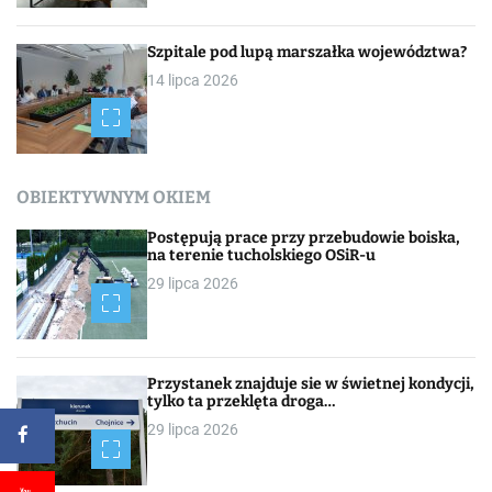
Szpitale pod lupą marszałka województwa?
14 lipca 2026
OBIEKTYWNYM OKIEM
Postępują prace przy przebudowie boiska,
na terenie tucholskiego OSiR-u
29 lipca 2026
Przystanek znajduje sie w świetnej kondycji,
tylko ta przeklęta droga…
29 lipca 2026