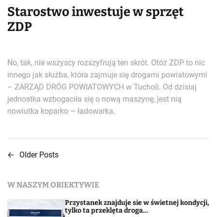
Starostwo inwestuje w sprzęt
ZDP
No, tak, nie wszyscy rozszyfrują ten skrót. Otóż ZDP to nic
innego jak służba, która zajmuje się drogami powiatowymi
– ZARZĄD DRÓG POWIATOWYCH w Tucholi. Od dzisiaj
jednostka wzbogaciła się o nową maszynę, jest nią
nowiutka koparko – ładowarka.
←
Older Posts
N
a
W NASZYM OBIEKTYWIE
w
Przystanek znajduje sie w świetnej kondycji,
i
tylko ta przeklęta droga…