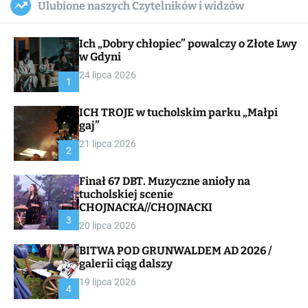
Ulubione naszych Czytelników i widzów
c
ff
u
r
a
l
c
n
e
h
Ich „Dobry chłopiec” powalczy o Złote Lwy
v
a
w Gdyni
s
24 lipca 2026
W
1
i
d
ICH TROJE w tucholskim parku „Małpi
g
gaj”
e
t
21 lipca 2026
2
Finał 67 DBT. Muzyczne anioły na
tucholskiej scenie
CHOJNACKA//CHOJNACKI
3
20 lipca 2026
BITWA POD GRUNWALDEM AD 2026 /
galerii ciąg dalszy
19 lipca 2026
4