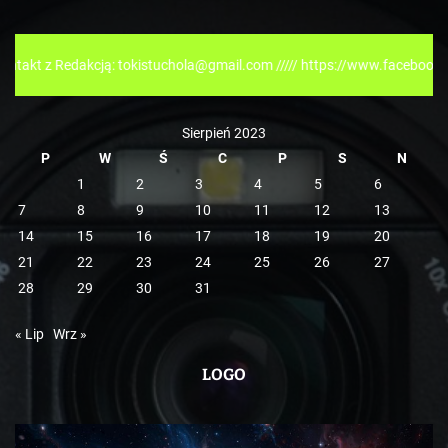
g
o
r
kcją: tokistuchola@gmail.com ///// https://www.facebook.com/tokispre
i
e
Sierpień 2023
P
W
Ś
C
P
S
N
1
2
3
4
5
6
7
8
9
10
11
12
13
14
15
16
17
18
19
20
21
22
23
24
25
26
27
28
29
30
31
« Lip
Wrz »
LOGO