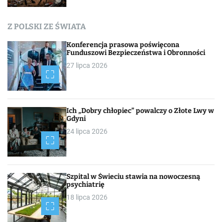
c
Z POLSKI ZE ŚWIATA
h
Konferencja prasowa poświęcona
Funduszowi Bezpieczeństwa i Obronności
27 lipca 2026
Ich „Dobry chłopiec” powalczy o Złote Lwy w
Gdyni
24 lipca 2026
Szpital w Świeciu stawia na nowoczesną
psychiatrię
18 lipca 2026