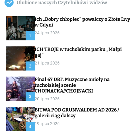
Ulubione naszych Czytelników i widzów
c
ff
u
r
a
l
c
n
e
h
Ich „Dobry chłopiec” powalczy o Złote Lwy
v
a
w Gdyni
s
24 lipca 2026
W
1
i
d
ICH TROJE w tucholskim parku „Małpi
g
gaj”
e
t
21 lipca 2026
2
Finał 67 DBT. Muzyczne anioły na
tucholskiej scenie
CHOJNACKA//CHOJNACKI
3
20 lipca 2026
BITWA POD GRUNWALDEM AD 2026 /
galerii ciąg dalszy
19 lipca 2026
4