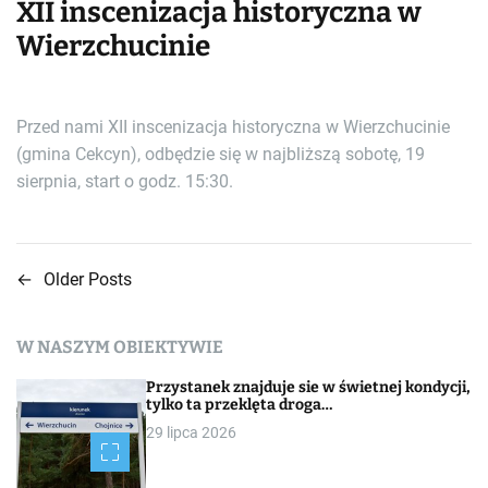
XII inscenizacja historyczna w
Wierzchucinie
Przed nami XII inscenizacja historyczna w Wierzchucinie
(gmina Cekcyn), odbędzie się w najbliższą sobotę, 19
sierpnia, start o godz. 15:30.
←
Older Posts
N
a
W NASZYM OBIEKTYWIE
w
Przystanek znajduje sie w świetnej kondycji,
i
tylko ta przeklęta droga…
29 lipca 2026
g