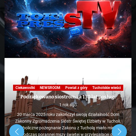
Ciekawostki
NEWSROOM
Powiat z góry
Tucholskie wieści
Podziękowano siostrom za 130 lat posługi
1 rok ago
20 marca 2025 roku zakończył swoją działalność Dom
Zakonny Zgromadzenia Sióstr Świętej Elżbiety w Tucholi.
Symboliczne pożegnanie Zakonu z Tucholą miało miejsce
podczas porannej mszy świętej w przylegającej do