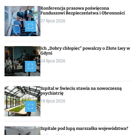
h
Konferencja prasowa poświęcona
Funduszowi Bezpieczeństwa i Obronności
27 lipca 2026
Ich „Dobry chłopiec” powalczy o Złote Lwy w
Gdyni
24 lipca 2026
Szpital w Świeciu stawia na nowoczesną
psychiatrię
18 lipca 2026
Szpitale pod lupą marszałka województwa?