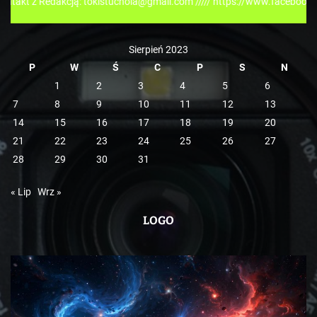
edakcją: tokistuchola@gmail.com ///// https://www.facebook.com/tokis
i
e
Sierpień 2023
P
W
Ś
C
P
S
N
1
2
3
4
5
6
7
8
9
10
11
12
13
14
15
16
17
18
19
20
21
22
23
24
25
26
27
28
29
30
31
« Lip
Wrz »
LOGO