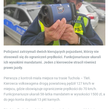
e
d
r
e
a
d
t
i
m
e
Policjanci zatrzymali dwóch kierujących pojazdami, którzy nie
stosowali się do ograniczeń prędkości. Funkcjonariusze ukarali
ich wysokimi mandatami. Jeden z kierowców stracił również
prawo jazdy.
Pierwsza z kontroli miała miejsce na trasie Tuchola – Tleń.
Kierowca volkswagena drogą powiatową pędził 127 km/h w
miejscu, gdzie obowiązuje ograniczenie prędkości do 70 km/h.
Funkcjonariusze ukarali 58-latka mandatem w wysokości 1500 zł, a
do jego konta dopisali 13 pkt karnych.