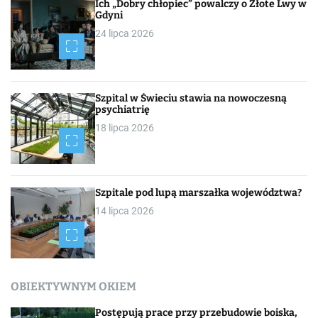
Ich „Dobry chłopiec” powalczy o Złote Lwy w
Gdyni
24 lipca 2026
Szpital w Świeciu stawia na nowoczesną
psychiatrię
18 lipca 2026
Szpitale pod lupą marszałka województwa?
14 lipca 2026
OBIEKTYWNYM OKIEM
Postępują prace przy przebudowie boiska,