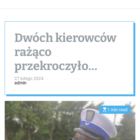
Dwóch kierowców
rażąco
przekroczyło
prędkość
27 lutego 2024
admin
1 min read
E
s
t
i
m
a
t