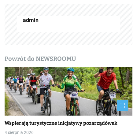
c
z
admin
w
p
i
Powrót do NEWSROOMU
s
y
Wspierają turystyczne inicjatywy pozarządówek
4 sierpnia 2026