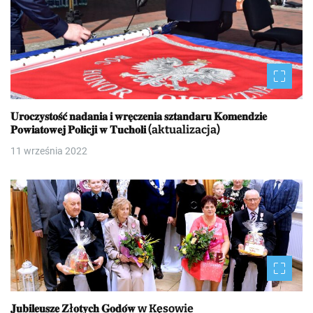
𝐔𝐫𝐨𝐜𝐳𝐲𝐬𝐭𝐨𝐬́𝐜́ 𝐧𝐚𝐝𝐚𝐧𝐢𝐚 𝐢 𝐰𝐫𝐞̨𝐜𝐳𝐞𝐧𝐢𝐚 𝐬𝐳𝐭𝐚𝐧𝐝𝐚𝐫𝐮 𝐊𝐨𝐦𝐞𝐧𝐝𝐳𝐢𝐞
𝐏𝐨𝐰𝐢𝐚𝐭𝐨𝐰𝐞𝐣 𝐏𝐨𝐥𝐢𝐜𝐣𝐢 𝐰 𝐓𝐮𝐜𝐡𝐨𝐥𝐢 (aktualizacja)
11 września 2022
𝐉𝐮𝐛𝐢𝐥𝐞𝐮𝐬𝐳𝐞 𝐙ł𝐨𝐭𝐲𝐜𝐡 𝐆𝐨𝐝𝐨́𝐰 w Kęsowie