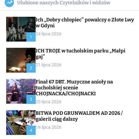
Ulubione naszych Czytelników i widzów
c
ff
u
r
a
l
c
n
e
h
Ich „Dobry chłopiec” powalczy o Złote Lwy
v
a
w Gdyni
s
24 lipca 2026
W
1
i
d
ICH TROJE w tucholskim parku „Małpi
g
gaj”
e
t
21 lipca 2026
2
Finał 67 DBT. Muzyczne anioły na
tucholskiej scenie
CHOJNACKA//CHOJNACKI
3
20 lipca 2026
BITWA POD GRUNWALDEM AD 2026 /
galerii ciąg dalszy
19 lipca 2026
4