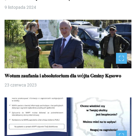
9 listopada 2024
𝐖𝐨𝐭𝐮𝐦 𝐳𝐚𝐮𝐟𝐚𝐧𝐢𝐚 𝐢 𝐚𝐛𝐬𝐨𝐥𝐮𝐭𝐨𝐫𝐢𝐮𝐦 𝐝𝐥𝐚 wó𝐣𝐭𝐚 𝐆𝐦𝐢𝐧𝐲 𝐊𝐞̨𝐬𝐨𝐰𝐨
23 czerwca 2023