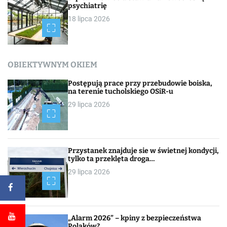
psychiatrię
18 lipca 2026
OBIEKTYWNYM OKIEM
Postępują prace przy przebudowie boiska,
na terenie tucholskiego OSiR-u
29 lipca 2026
Przystanek znajduje sie w świetnej kondycji,
tylko ta przeklęta droga…
29 lipca 2026
„Alarm 2026” – kpiny z bezpieczeństwa
Polaków?