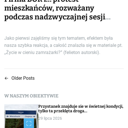
mieszkańców, rozważany
podczas nadzwyczajnej sesji
Rady Miejskiej w Tucholi
Jako pierwsi zajęliśmy się tym tematem, efektem była
nasza szybka reakcja, a całość znalazła się w materiale pt.
„Życie w cieniu zamrażarki?” (felieton autorski).
←
Older Posts
N
a
W NASZYM OBIEKTYWIE
w
Przystanek znajduje sie w świetnej kondycji,
i
tylko ta przeklęta droga…
29 lipca 2026
g