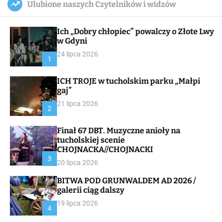
Ulubione naszych Czytelników i widzów
c
ff
u
r
a
l
c
n
e
h
Ich „Dobry chłopiec” powalczy o Złote Lwy
v
a
w Gdyni
s
24 lipca 2026
W
1
i
d
ICH TROJE w tucholskim parku „Małpi
g
gaj”
e
t
21 lipca 2026
2
Finał 67 DBT. Muzyczne anioły na
tucholskiej scenie
CHOJNACKA//CHOJNACKI
3
20 lipca 2026
BITWA POD GRUNWALDEM AD 2026 /
galerii ciąg dalszy
19 lipca 2026
4