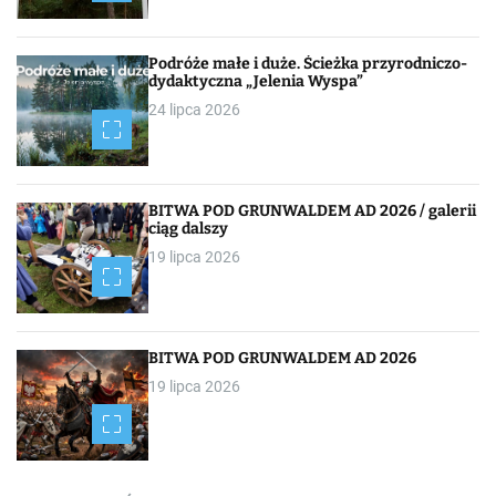
a
c
Podróże małe i duże. Ścieżka przyrodniczo-
dydaktyczna „Jelenia Wyspa”
j
24 lipca 2026
a
p
BITWA POD GRUNWALDEM AD 2026 / galerii
o
ciąg dalszy
19 lipca 2026
w
p
i
BITWA POD GRUNWALDEM AD 2026
19 lipca 2026
s
a
c