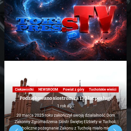
Ciekawostki
NEWSROOM
Powiat z góry
Tucholskie wieści
Podziękowano siostrom za 130 lat posługi
1 rok ago
20 marca 2025 roku zakończył swoją działalność Dom
Zakonny Zgromadzenia Sióstr Świętej Elżbiety w Tucholi.
Symboliczne pożegnanie Zakonu z Tucholą miało miejsce