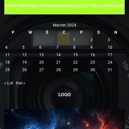
r
Redakcją: tokistuchola@gmail.com ///// https://www.facebook.com/toki
i
e
Marzec 2024
P
W
Ś
C
P
S
N
1
2
3
4
5
6
7
8
9
10
11
12
13
14
15
16
17
18
19
20
21
22
23
24
25
26
27
28
29
30
31
« Lut
Kwi »
LOGO