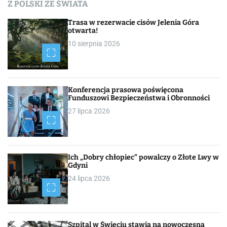
Z POLSKI ZE ŚWIATA
h
Trasa w rezerwacie cisów Jelenia Góra
otwarta!
10 sierpnia 2026
Konferencja prasowa poświęcona
Funduszowi Bezpieczeństwa i Obronności
27 lipca 2026
Ich „Dobry chłopiec” powalczy o Złote Lwy w
Gdyni
24 lipca 2026
Szpital w Świeciu stawia na nowoczesną