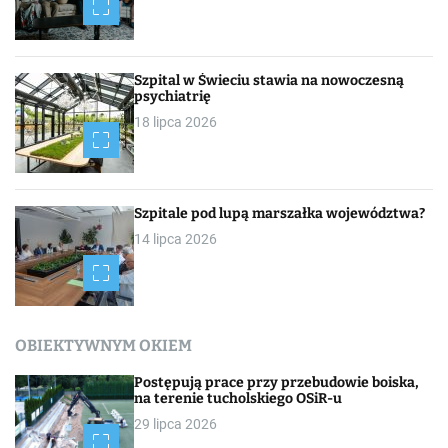
Szpital w Świeciu stawia na nowoczesną
psychiatrię
18 lipca 2026
Szpitale pod lupą marszałka województwa?
14 lipca 2026
OBIEKTYWNYM OKIEM
Postępują prace przy przebudowie boiska,
na terenie tucholskiego OSiR-u
29 lipca 2026