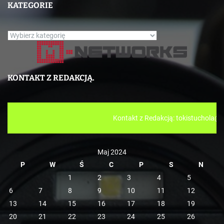
KATEGORIE
K
a
t
e
KONTAKT Z REDAKCJĄ.
g
o
r
Kontakt z Redakcją: tokistuchola@gmail.com ///// https://
i
e
Maj 2024
P
W
Ś
C
P
S
N
1
2
3
4
5
6
7
8
9
10
11
12
13
14
15
16
17
18
19
20
21
22
23
24
25
26