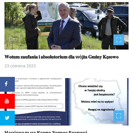
𝐖𝐨𝐭𝐮𝐦 𝐳𝐚𝐮𝐟𝐚𝐧𝐢𝐚 𝐢 𝐚𝐛𝐬𝐨𝐥𝐮𝐭𝐨𝐫𝐢𝐮𝐦 𝐝𝐥𝐚 wó𝐣𝐭𝐚 𝐆𝐦𝐢𝐧𝐲 𝐊𝐞̨𝐬𝐨𝐰𝐨
23 czerwca 2023
Національна Kapтa Загроз Безпеці