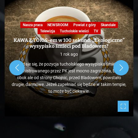
Nasza praca
NEWSROOM
Powiat z góry
Skandale
Telewizja
Tucholskie wieści
TV
KAWA Z TOKiS-em w 100 sekund. „Ekologiczne”
wysypisko śmieci pod Bladowem?
1 rok ago
Zdaje się, że pozycja tucholskiego wysypiska śmieci
administrowanego przez PK jest mocno zagrożona, bo tuż
obok ale od strony Chojnic, przed Bladowem, powstało
drugie, darmowe. Jeżeli zapełniać się będzie w takim tempie,
to może być ciekawie.