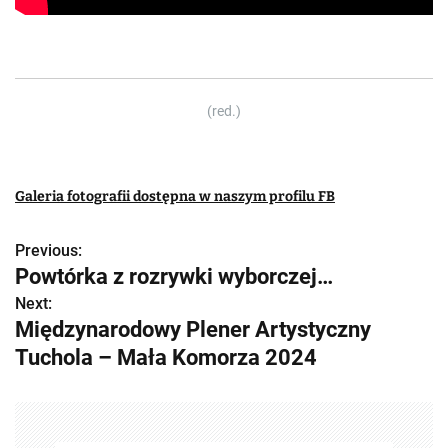
(red.)
Galeria fotografii dostępna w naszym profilu FB
Previous:
Z
Powtórka z rozrywki wyborczej…
o
Next:
Międzynarodowy Plener Artystyczny
b
Tuchola – Mała Komorza 2024
a
c
z