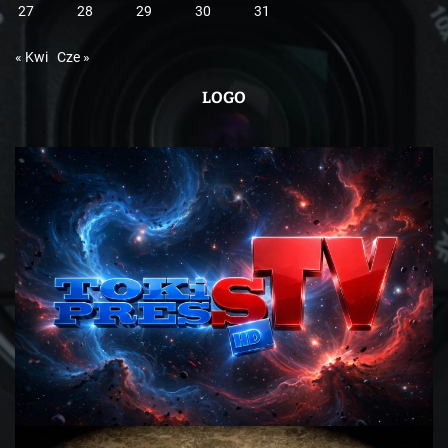
27
28
29
30
31
« Kwi
Cze »
LOGO