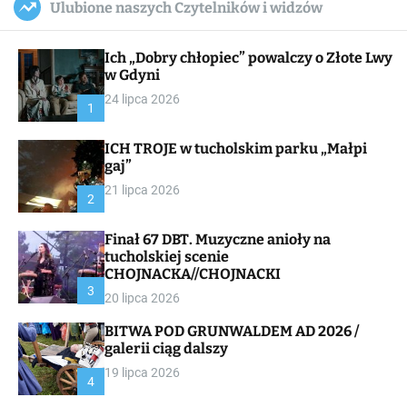
Ulubione naszych Czytelników i widzów
c
ff
u
r
a
l
c
n
e
h
Ich „Dobry chłopiec” powalczy o Złote Lwy
v
a
w Gdyni
s
24 lipca 2026
W
1
i
d
ICH TROJE w tucholskim parku „Małpi
g
gaj”
e
t
21 lipca 2026
2
Finał 67 DBT. Muzyczne anioły na
tucholskiej scenie
CHOJNACKA//CHOJNACKI
3
20 lipca 2026
BITWA POD GRUNWALDEM AD 2026 /
galerii ciąg dalszy
19 lipca 2026
4