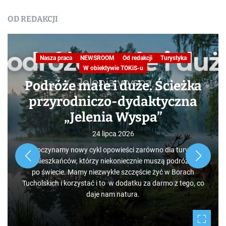
OD REDAKCJI
Nasza praca
NEWSROOM
Od redakcji
Turystyka
W obiektywie TOKiS-u
Podróże małe i duże. Ścieżka
przyrodniczo-dydaktyczna
„Jelenia Wyspa”
24 lipca 2026
Rozpoczynamy nowy cykl opowieści zarówno dla turystów,
jak i mieszkańców, którzy niekoniecznie muszą podróżować
po świecie. Mamy niezwykłe szczęście żyć w Borach
Tucholskich i korzystać i to w dodatku za darmo z tego, co
daje nam natura.