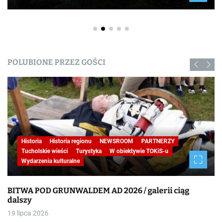
POLUBIONE PRZEZ GOŚCI
Historia
Historia regionu
NEWSROOM
PARTNERZY
STUDIO REPORTAŻU
Tucholskie wieści
W obiektywie TOKiS-u
Wydarzenia kulturalne
BITWA POD GRUNWALDEM AD 2026
19 lipca 2026