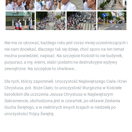
e
a
d
t
i
m
e
Nie ma co ukrywać, każdego roku jest coraz mniej uczestniczących i
nie nam dociekać, dlaczego tak się dzieje, choć sporo na ten temat
można powiedzieć, napisać. Na szczęście Kościół to nie budynek,
purpuraci, a my, wierni, słabi i podatni na destrukcyjne wpływy
zewnętrzne. Na szczęście to chwilowe…
Dla tych, którzy zapomnieli. Uroczystość Najświętszego Ciała i Krwi
Chrystusa, pot. Boże Ciało, to uroczystość liturgiczna w Kościele
katolickim dla uczczenia Jezusa Chrystusa w Najświętszym
Sakramencie, obchodzona jest w czwartek, po oktawie Zesłania
Ducha Świętego, a w niektórych innych krajach w niedzielę po
uroczystości Trójcy Świętej.