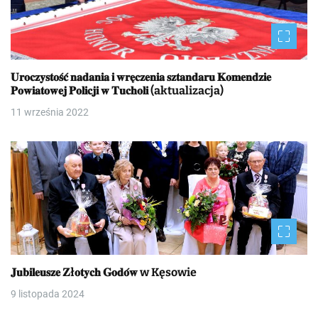
𝐔𝐫𝐨𝐜𝐳𝐲𝐬𝐭𝐨𝐬́𝐜́ 𝐧𝐚𝐝𝐚𝐧𝐢𝐚 𝐢 𝐰𝐫𝐞̨𝐜𝐳𝐞𝐧𝐢𝐚 𝐬𝐳𝐭𝐚𝐧𝐝𝐚𝐫𝐮 𝐊𝐨𝐦𝐞𝐧𝐝𝐳𝐢𝐞
𝐏𝐨𝐰𝐢𝐚𝐭𝐨𝐰𝐞𝐣 𝐏𝐨𝐥𝐢𝐜𝐣𝐢 𝐰 𝐓𝐮𝐜𝐡𝐨𝐥𝐢 (aktualizacja)
11 września 2022
𝐉𝐮𝐛𝐢𝐥𝐞𝐮𝐬𝐳𝐞 𝐙ł𝐨𝐭𝐲𝐜𝐡 𝐆𝐨𝐝𝐨́𝐰 w Kęsowie
9 listopada 2024