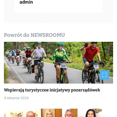
admin
w
p
i
Powrót do NEWSROOMU
s
y
Wspierają turystyczne inicjatywy pozarządówek
4 sierpnia 2026