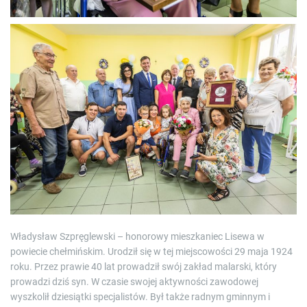
Władysław Szpręglewski – honorowy mieszkaniec Lisewa w
powiecie chełmińskim. Urodził się w tej miejscowości 29 maja 1924
roku. Przez prawie 40 lat prowadził swój zakład malarski, który
prowadzi dziś syn. W czasie swojej aktywności zawodowej
wyszkolił dziesiątki specjalistów. Był także radnym gminnym i