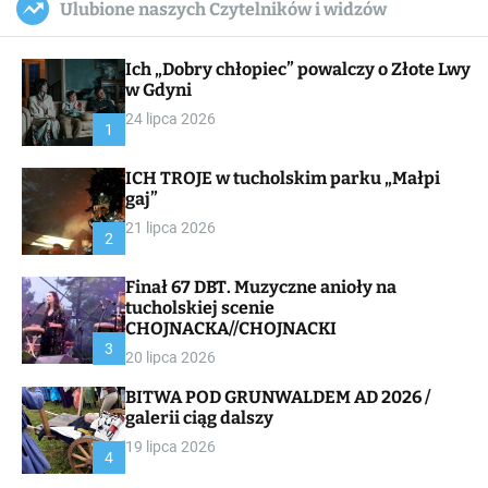
Ulubione naszych Czytelników i widzów
c
ff
u
r
a
l
c
n
e
h
Ich „Dobry chłopiec” powalczy o Złote Lwy
v
a
w Gdyni
s
24 lipca 2026
W
1
i
d
ICH TROJE w tucholskim parku „Małpi
g
gaj”
e
t
21 lipca 2026
2
Finał 67 DBT. Muzyczne anioły na
tucholskiej scenie
CHOJNACKA//CHOJNACKI
3
20 lipca 2026
BITWA POD GRUNWALDEM AD 2026 /
galerii ciąg dalszy
19 lipca 2026
4