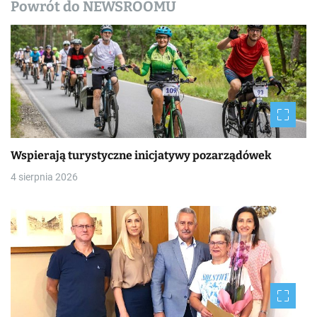
Powrót do NEWSROOMU
y
Wspierają turystyczne inicjatywy pozarządówek
4 sierpnia 2026