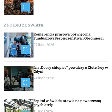
Z POLSKI ZE ŚWIATA
Konferencja prasowa poświęcona
Funduszowi Bezpieczeństwa i Obronności
27 lipca 2026
Ich „Dobry chłopiec” powalczy o Złote Lwy w
Gdyni
24 lipca 2026
Szpital w Świeciu stawia na nowoczesną
psychiatrię
18 lipca 2026