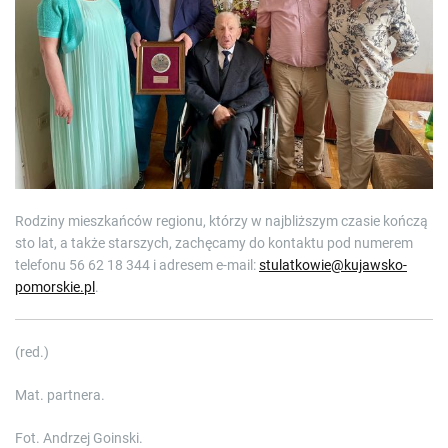
Rodziny mieszkańców regionu, którzy w najbliższym czasie kończą
sto lat, a także starszych, zachęcamy do kontaktu pod numerem
telefonu 56 62 18 344 i adresem e-mail:
stulatkowie@kujawsko-
pomorskie.pl
.
(red.)
Mat. partnera.
Fot. Andrzej Goinski.