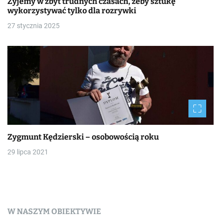
Żyjemy w zbyt trudnych czasach, żeby sztukę
wykorzystywać tylko dla rozrywki
27 stycznia 2025
Zygmunt Kędzierski – osobowością roku
29 lipca 2021
W NASZYM OBIEKTYWIE