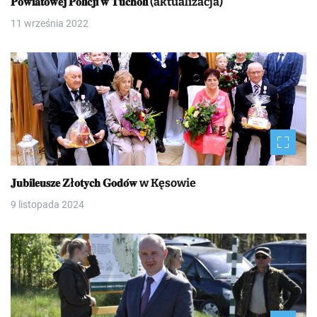
𝐏𝐨𝐰𝐢𝐚𝐭𝐨𝐰𝐞𝐣 𝐏𝐨𝐥𝐢𝐜𝐣𝐢 𝐰 𝐓𝐮𝐜𝐡𝐨𝐥𝐢 (aktualizacja)
11 września 2022
𝐉𝐮𝐛𝐢𝐥𝐞𝐮𝐬𝐳𝐞 𝐙ł𝐨𝐭𝐲𝐜𝐡 𝐆𝐨𝐝𝐨́𝐰 w Kęsowie
9 listopada 2024