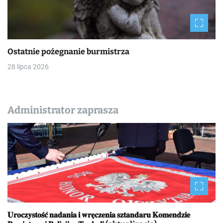
Ostatnie pożegnanie burmistrza
28 lipca 2026
Administrator zaprasza
𝐔𝐫𝐨𝐜𝐳𝐲𝐬𝐭𝐨𝐬́𝐜́ 𝐧𝐚𝐝𝐚𝐧𝐢𝐚 𝐢 𝐰𝐫𝐞̨𝐜𝐳𝐞𝐧𝐢𝐚 𝐬𝐳𝐭𝐚𝐧𝐝𝐚𝐫𝐮 𝐊𝐨𝐦𝐞𝐧𝐝𝐳𝐢𝐞