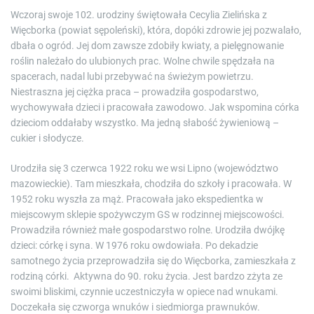
Wczoraj swoje 102. urodziny świętowała Cecylia Zielińska z
Więcborka (powiat sępoleński), która, dopóki zdrowie jej pozwalało,
dbała o ogród. Jej dom zawsze zdobiły kwiaty, a pielęgnowanie
roślin należało do ulubionych prac. Wolne chwile spędzała na
spacerach, nadal lubi przebywać na świeżym powietrzu.
Niestraszna jej ciężka praca – prowadziła gospodarstwo,
wychowywała dzieci i pracowała zawodowo. Jak wspomina córka
dzieciom oddałaby wszystko. Ma jedną słabość żywieniową –
cukier i słodycze.
Urodziła się 3 czerwca 1922 roku we wsi Lipno (województwo
mazowieckie). Tam mieszkała, chodziła do szkoły i pracowała. W
1952 roku wyszła za mąż. Pracowała jako ekspedientka w
miejscowym sklepie spożywczym GS w rodzinnej miejscowości.
Prowadziła również małe gospodarstwo rolne. Urodziła dwójkę
dzieci: córkę i syna. W 1976 roku owdowiała. Po dekadzie
samotnego życia przeprowadziła się do Więcborka, zamieszkała z
rodziną córki. Aktywna do 90. roku życia. Jest bardzo zżyta ze
swoimi bliskimi, czynnie uczestniczyła w opiece nad wnukami.
Doczekała się czworga wnuków i siedmiorga prawnuków.