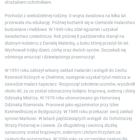
strażakiem ochotnikiem.
Pochodzi z wielodzietnej rodziny. II wojna światowa na kilka lat
przerwała mu edukację. Później kształcił się w rzemiośle malarstwo
budowlane i meblowe. W 1949 roku zdał egzamin i uzyskał
świadectwo czeladnicze. Rok później 8 października stanął na
ślubnym kobiercu z Danielą Małecką, u boku której przeżył 66 lat.
Wychowali trójkę dzieci, córkę oraz dwóch synów. Doczekali się
ośmiorga wnucząt i dziewięciorga prawnucząt.
W 1951 roku założył własny zakład malarski i wstąpił do Cechu
Rzemiosł Różnych w Chełmnie, następnie uzyskał tytuł mistrza w
zawodzie malarz-tapeciarz. Rozpoczął szkolenie uczniów, wyszkolił
około 40, za co został odznaczony kolejno: brązową, srebrną i złotą
Odznaką Mistrza. W 1979 roku uhonorowano go Honorową
Odznaką Rzemiosła. Pracował jako egzaminator przy Izbie
Rzemieślniczej w Bydgoszczy. W 1989 roku przekazał swój zakład
synowi Markowi. W latach pięćdziesiątych wstąpił do Ochotniczej
Straży Pożarnej w Lisewie. Za długoletnią i owocną służbę
oznaczony został brązowym, srebrnym i złotym Krzyżem za
zasługi dla pożarnictwa. W 2006 roku za szczególne zasługi dla