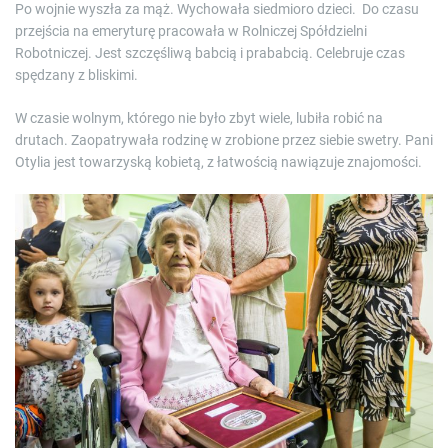
Po wojnie wyszła za mąż. Wychowała siedmioro dzieci. Do czasu
przejścia na emeryturę pracowała w Rolniczej Spółdzielni
Robotniczej. Jest szczęśliwą babcią i prababcią. Celebruje czas
spędzany z bliskimi.
W czasie wolnym, którego nie było zbyt wiele, lubiła robić na
drutach. Zaopatrywała rodzinę w zrobione przez siebie swetry. Pani
Otylia jest towarzyską kobietą, z łatwością nawiązuje znajomości.