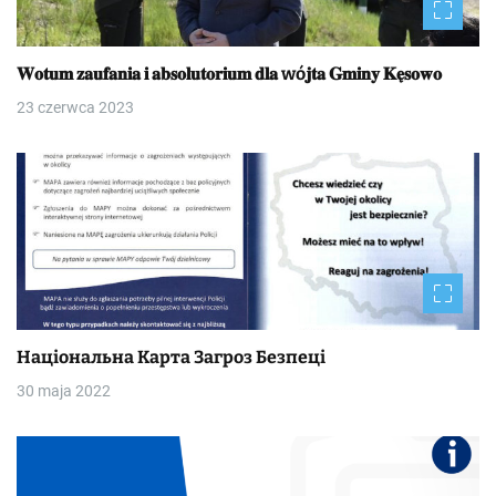
𝐖𝐨𝐭𝐮𝐦 𝐳𝐚𝐮𝐟𝐚𝐧𝐢𝐚 𝐢 𝐚𝐛𝐬𝐨𝐥𝐮𝐭𝐨𝐫𝐢𝐮𝐦 𝐝𝐥𝐚 wó𝐣𝐭𝐚 𝐆𝐦𝐢𝐧𝐲 𝐊𝐞̨𝐬𝐨𝐰𝐨
23 czerwca 2023
Національна Kapтa Загроз Безпеці
30 maja 2022