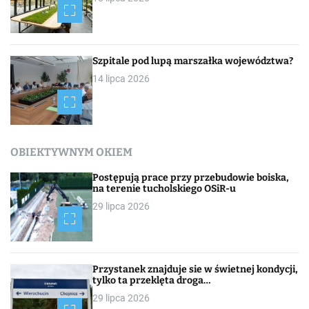
Szpitale pod lupą marszałka województwa?
14 lipca 2026
OBIEKTYWNYM OKIEM
Postępują prace przy przebudowie boiska,
na terenie tucholskiego OSiR-u
29 lipca 2026
Przystanek znajduje sie w świetnej kondycji,
tylko ta przeklęta droga…
29 lipca 2026