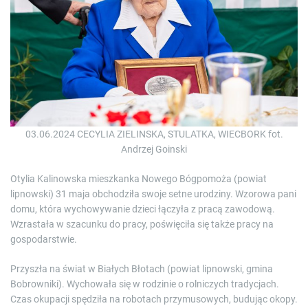
03.06.2024 CECYLIA ZIELINSKA, STULATKA, WIECBORK fot.
Andrzej Goinski
Otylia Kalinowska mieszkanka Nowego Bógpomoża (powiat
lipnowski) 31 maja obchodziła swoje setne urodziny. Wzorowa pani
domu, która wychowywanie dzieci łączyła z pracą zawodową.
Wzrastała w szacunku do pracy, poświęciła się także pracy na
gospodarstwie.
Przyszła na świat w Białych Błotach (powiat lipnowski, gmina
Bobrowniki). Wychowała się w rodzinie o rolniczych tradycjach.
Czas okupacji spędziła na robotach przymusowych, budując okopy.