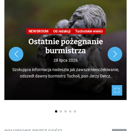
W obiektywie TOKiS-u
Podróże małe i duże. Ścieżka
przyrodniczo-dydaktyczna
„Jelenia Wyspa”
24 lipca 2026
Rozpoczynamy nowy cykl opowieści zarówno dla turystów,
jak i mieszkańców, którzy niekoniecznie muszą podróżować
po świecie. Mamy niezwykłe szczęście żyć w Borach
Tucholskich i korzystać i to w dodatku za darmo z tego, co
daje nam natura.