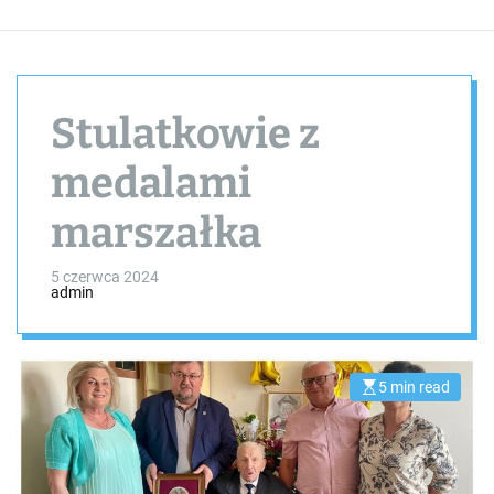
Stulatkowie z
medalami
marszałka
5 czerwca 2024
admin
5 min read
E
s
t
i
m
a
t