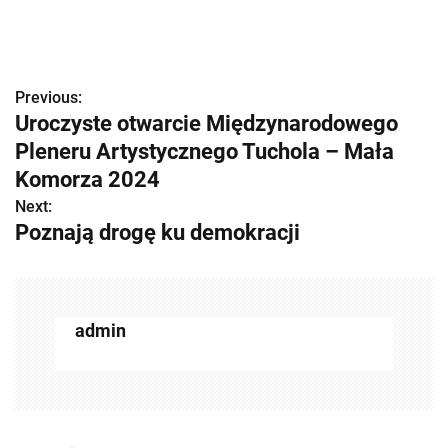
Previous:
Z
Uroczyste otwarcie Międzynarodowego
o
Pleneru Artystycznego Tuchola – Mała
b
Komorza 2024
Next:
a
Poznają drogę ku demokracji
c
z
w
admin
p
i
s