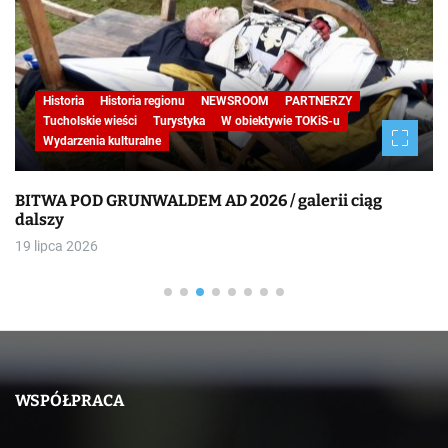
Historia
Historia regionu
NEWSROOM
PARTNERZY
STUDIO REPORTAŻU
Tucholskie wieści
W obiektywie TO
Wydarzenia kulturalne
ąg
BITWA POD GRUNWALDEM AD 2026
19 lipca 2026
WSPÓŁPRACA