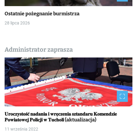
Ostatnie pożegnanie burmistrza
28 lipca 2026
Administrator zaprasza
𝐔𝐫𝐨𝐜𝐳𝐲𝐬𝐭𝐨𝐬́𝐜́ 𝐧𝐚𝐝𝐚𝐧𝐢𝐚 𝐢 𝐰𝐫𝐞̨𝐜𝐳𝐞𝐧𝐢𝐚 𝐬𝐳𝐭𝐚𝐧𝐝𝐚𝐫𝐮 𝐊𝐨𝐦𝐞𝐧𝐝𝐳𝐢𝐞
𝐏𝐨𝐰𝐢𝐚𝐭𝐨𝐰𝐞𝐣 𝐏𝐨𝐥𝐢𝐜𝐣𝐢 𝐰 𝐓𝐮𝐜𝐡𝐨𝐥𝐢 (aktualizacja)
11 września 2022