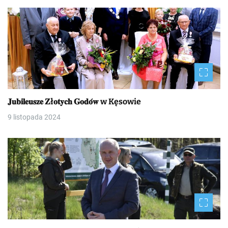
𝐉𝐮𝐛𝐢𝐥𝐞𝐮𝐬𝐳𝐞 𝐙ł𝐨𝐭𝐲𝐜𝐡 𝐆𝐨𝐝𝐨́𝐰 w Kęsowie
9 listopada 2024