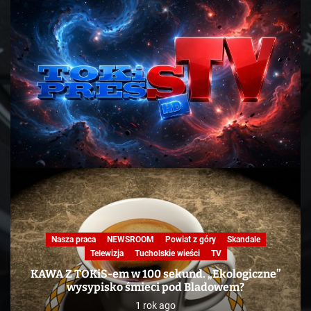
Nasza praca
NEWSROOM
Powiat z góry
Skandale
Telewizja
Tucholskie wieści
TV
KAWA Z TOKiS-em w 100 sekund. „Ekologiczne”
wysypisko śmieci pod Bladowem?
1 rok ago