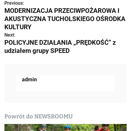
Previous:
Z
MODERNIZACJA PRZECIWPOŻAROWA I
o
AKUSTYCZNA TUCHOLSKIEGO OŚRODKA
b
KULTURY
Next:
a
POLICYJNE DZIAŁANIA „PRĘDKOŚĆ” z
c
udziałem grupy SPEED
z
w
admin
p
i
s
y
Powrót do NEWSROOMU