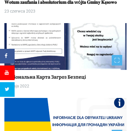
𝐖𝐨𝐭𝐮𝐦 𝐳𝐚𝐮𝐟𝐚𝐧𝐢𝐚 𝐢 𝐚𝐛𝐬𝐨𝐥𝐮𝐭𝐨𝐫𝐢𝐮𝐦 𝐝𝐥𝐚 wó𝐣𝐭𝐚 𝐆𝐦𝐢𝐧𝐲 𝐊𝐞̨𝐬𝐨𝐰𝐨
23 czerwca 2023
Національна Kapтa Загроз Безпеці
30 maja 2022