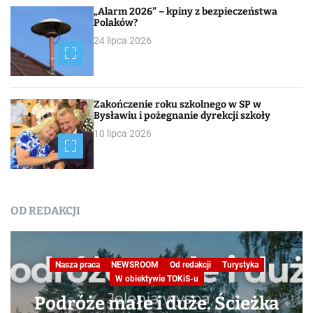
„Alarm 2026” – kpiny z bezpieczeństwa
Polaków?
24 lipca 2026
Zakończenie roku szkolnego w SP w
Bysławiu i pożegnanie dyrekcji szkoły
10 lipca 2026
OD REDAKCJI
Nasza praca
NEWSROOM
Od redakcji
Turystyka
W obiektywie TOKiS-u
Podróże małe i duże. Ścieżka