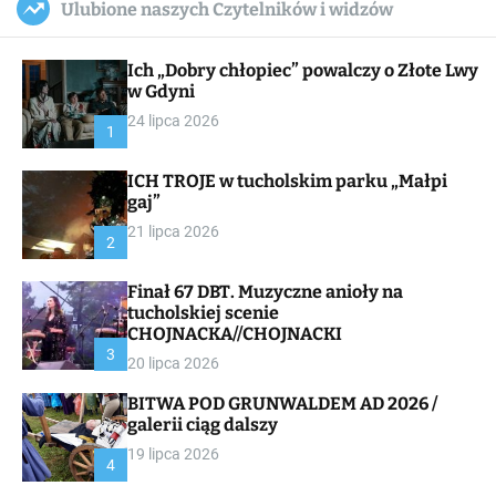
Ulubione naszych Czytelników i widzów
c
ff
u
r
a
l
c
n
e
h
Ich „Dobry chłopiec” powalczy o Złote Lwy
v
a
w Gdyni
s
24 lipca 2026
W
1
i
d
ICH TROJE w tucholskim parku „Małpi
g
gaj”
e
t
21 lipca 2026
2
Finał 67 DBT. Muzyczne anioły na
tucholskiej scenie
CHOJNACKA//CHOJNACKI
3
20 lipca 2026
BITWA POD GRUNWALDEM AD 2026 /
galerii ciąg dalszy
19 lipca 2026
4