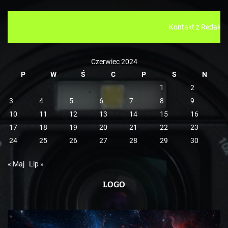
o
r
Kontakt z Redakcją: tokistuchola@gmail.c
i
e
Czerwiec 2024
P
W
Ś
C
P
S
N
1
2
3
4
5
6
7
8
9
10
11
12
13
14
15
16
17
18
19
20
21
22
23
24
25
26
27
28
29
30
« Maj
Lip »
LOGO