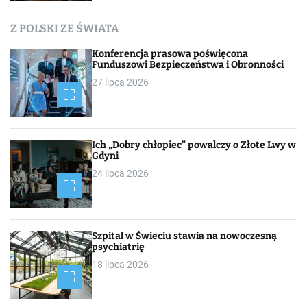
Z POLSKI ZE ŚWIATA
Konferencja prasowa poświęcona
Funduszowi Bezpieczeństwa i Obronności
27 lipca 2026
Ich „Dobry chłopiec” powalczy o Złote Lwy w
Gdyni
24 lipca 2026
Szpital w Świeciu stawia na nowoczesną
psychiatrię
18 lipca 2026