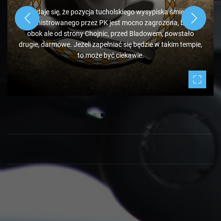
Zdaje się, że pozycja tucholskiego wysypiska śmieci
administrowanego przez PK jest mocno zagrożona, bo tuż
obok ale od strony Chojnic, przed Bladowem, powstało
drugie, darmowe. Jeżeli zapełniać się będzie w takim tempie,
to może być ciekawie.