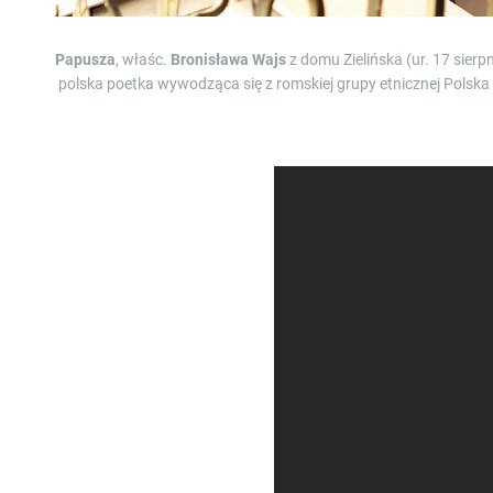
Papusza
, właśc.
Bronisława Wajs
z domu Zielińska (ur. 17 sier
polska poetka wywodząca się z romskiej grupy etnicznej Polska