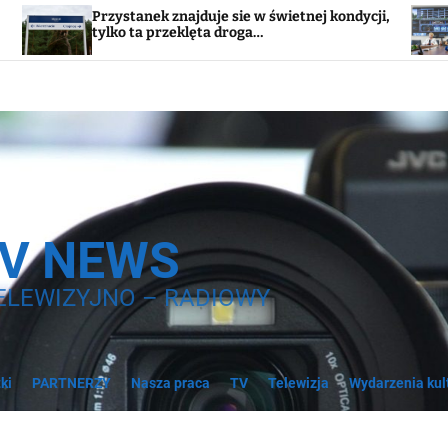
 sie w świetnej kondycji,
Schrony pod szpitalami do 
 droga…
Niestety, Tucholi to nie dot
TV NEWS
ELEWIZYJNO – RADIOWY
ki
PARTNERZY
Nasza praca
TV
Telewizja
Wydarzenia kul