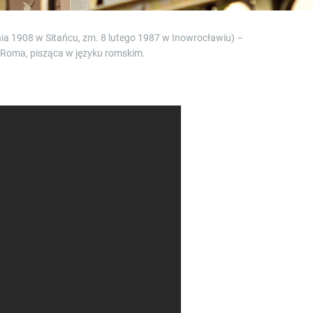
pnia 1908 w Sitańcu, zm. 8 lutego 1987 w Inowrocławiu) –
 Roma, pisząca w języku romskim.