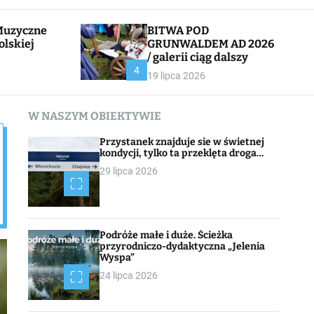
l
c
e
h
BITWA POD
olskiej
GRUNWALDEM AD 2026
/ galerii ciąg dalszy
CHOJNACK
4
19 lipca 2026
W NASZYM OBIEKTYWIE
Przystanek znajduje sie w świetnej
kondycji, tylko ta przeklęta droga…
29 lipca 2026
Podróże małe i duże. Ścieżka
przyrodniczo-dydaktyczna „Jelenia
Wyspa”
24 lipca 2026