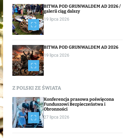
BITWA POD GRUNWALDEM AD 2026 /
galerii ciąg dalszy
19 lipca 2026
BITWA POD GRUNWALDEM AD 2026
19 lipca 2026
Z POLSKI ZE ŚWIATA
Konferencja prasowa poświęcona
Funduszowi Bezpieczeństwa i
Obronności
27 lipca 2026