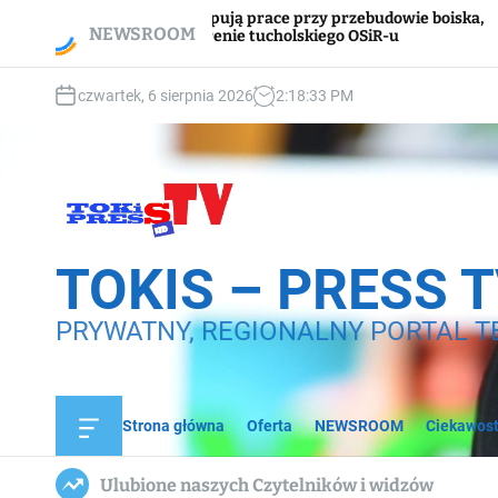
S
 prace przy przebudowie boiska,
Przystanek znajduje
NEWSROOM
 tucholskiego OSiR-u
k
tylko ta przeklęta
i
p
czwartek, 6 sierpnia 2026
2
:
18
:
35
PM
t
o
c
o
n
t
e
TOKIS – PRESS 
n
t
PRYWATNY, REGIONALNY PORTAL T
Strona główna
Oferta
NEWSROOM
Ciekawost
O
f
f
Ulubione naszych Czytelników i widzów
c