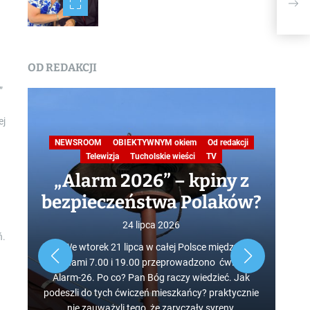
TUC
OD REDAKCJI
”
ej
ka
Tuc
NEWSROOM
OBIEKTYWNYM okiem
Od redakcji
J
Telewizja
Tucholskie wieści
TV
„Alarm 2026” – kpiny z
bezpieczeństwa Polaków?
24 lipca 2026
ń.
la
We wtorek 21 lipca w całej Polsce między
Drod
ie
godzinami 7.00 i 19.00 przeprowadzono ćwiczenie
za
łe
Alarm-26. Po co? Pan Bóg raczy wiedzieć. Jak
może
i to
podeszli do tych ćwiczeń mieszkańcy? praktycznie
a.
nie zauważyli tego, że zaryczały syreny.