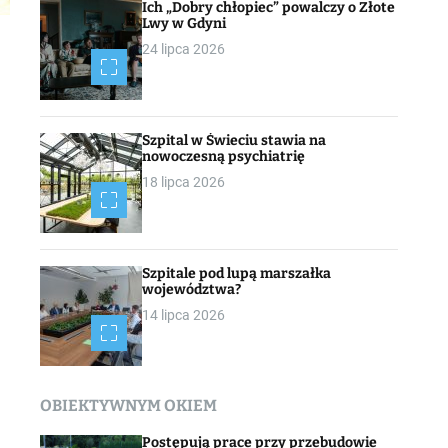
Ich „Dobry chłopiec” powalczy o Złote
Lwy w Gdyni
24 lipca 2026
Szpital w Świeciu stawia na
nowoczesną psychiatrię
18 lipca 2026
Szpitale pod lupą marszałka
województwa?
14 lipca 2026
OBIEKTYWNYM OKIEM
Postępują prace przy przebudowie