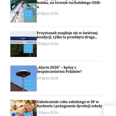
boiska, na terenie tucholskiego OSiR-
u
29 lipca 2026
Przystanek znajduje sie w świetnej
kondycji, tylko ta przeklęta droga…
29 lipca 2026
„Alarm 2026” – kpiny z
bezpieczeństwa Polaków?
24 lipca 2026
Zakończenie roku szkolnego w SP w
Bysławiu i pożegnanie dyrekcji szkoły
10 lipca 2026
OBC