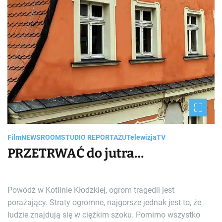
Film
NEWSROOM
STUDIO REPORTAŻU
Telewizja
TV
PRZETRWAĆ do jutra…
Powódź w Kotlinie Kłodzkiej, ogrom tragedii jest
porażający. Straty ogromne, najgorsze jednak jest to, że
ludzie znajdują się w ciężkim szoku. Pomimo wszystko