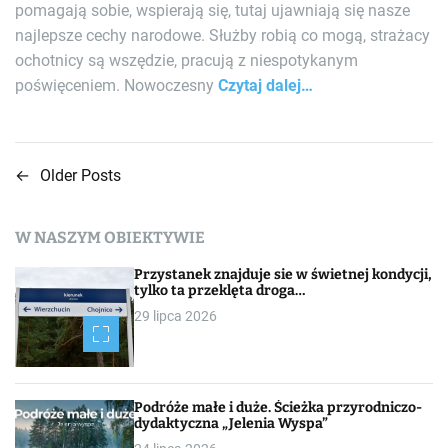
pomagają sobie, wspierają się, tutaj ujawniają się nasze
najlepsze cechy narodowe. Służby robią co mogą, strażacy
ochotnicy są wszędzie, pracują z niespotykanym
poświęceniem. Nowoczesny
Czytaj dalej…
←
Older Posts
N
a
W NASZYM OBIEKTYWIE
w
Przystanek znajduje sie w świetnej kondycji,
i
tylko ta przeklęta droga…
29 lipca 2026
g
a
c
Podróże małe i duże. Ścieżka przyrodniczo-
dydaktyczna „Jelenia Wyspa”
j