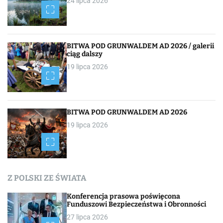
24 lipca 2026
a
p
BITWA POD GRUNWALDEM AD 2026 / galerii
o
ciąg dalszy
19 lipca 2026
w
p
i
BITWA POD GRUNWALDEM AD 2026
19 lipca 2026
s
a
c
Z POLSKI ZE ŚWIATA
h
Konferencja prasowa poświęcona
Funduszowi Bezpieczeństwa i Obronności
27 lipca 2026