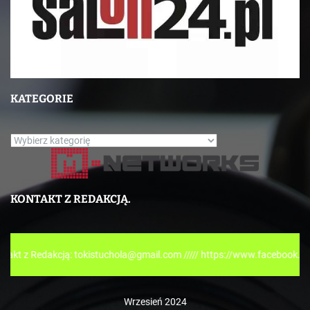
KATEGORIE
K
a
t
e
KONTAKT Z REDAKCJĄ.
g
o
r
kcją: tokistuchola@gmail.com ///// https://www.facebook.com/tokispre
i
e
Wrzesień 2024