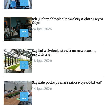
Ich „Dobry chłopiec” powalczy o Złote Lwy w
Gdyni
24 lipca 2026
Szpital w Świeciu stawia na nowoczesną
psychiatrię
18 lipca 2026
Szpitale pod lupą marszałka województwa?
14 lipca 2026