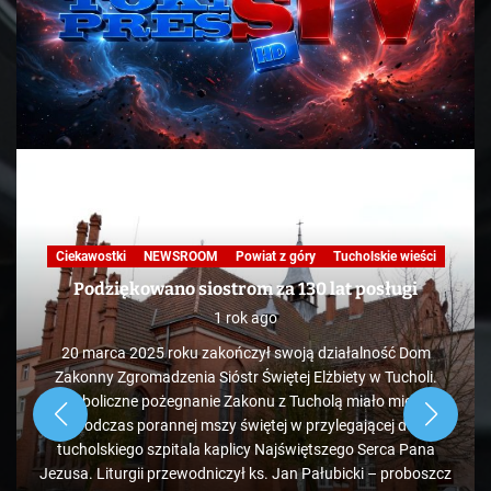
Ciekawostki
NEWSROOM
Powiat z góry
Tucholskie wieści
Podziękowano siostrom za 130 lat posługi
1 rok ago
20 marca 2025 roku zakończył swoją działalność Dom
Zakonny Zgromadzenia Sióstr Świętej Elżbiety w Tucholi.
Symboliczne pożegnanie Zakonu z Tucholą miało miejsce
podczas porannej mszy świętej w przylegającej do
tucholskiego szpitala kaplicy Najświętszego Serca Pana
Jezusa. Liturgii przewodniczył ks. Jan Pałubicki – proboszcz