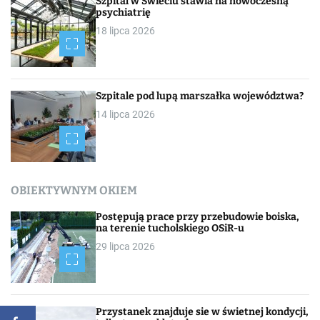
Szpital w Świeciu stawia na nowoczesną
psychiatrię
18 lipca 2026
Szpitale pod lupą marszałka województwa?
14 lipca 2026
OBIEKTYWNYM OKIEM
Postępują prace przy przebudowie boiska,
na terenie tucholskiego OSiR-u
29 lipca 2026
Przystanek znajduje sie w świetnej kondycji,