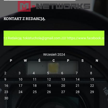
a
t
e
KONTAKT Z REDAKCJĄ.
g
o
r
cją: tokistuchola@gmail.com ///// https://www.facebook.com/tokispres
i
e
Wrzesień 2024
P
W
Ś
C
P
S
N
1
2
3
4
5
6
7
8
9
10
11
12
13
14
15
16
17
18
19
20
21
22
23
24
25
26
27
28
29
30