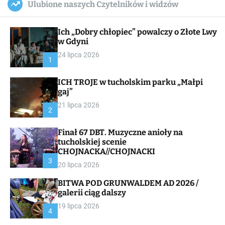
Ulubione naszych Czytelników i widzów
c
ff
u
r
a
l
c
n
e
h
Ich „Dobry chłopiec” powalczy o Złote Lwy
v
a
w Gdyni
s
24 lipca 2026
W
1
i
d
ICH TROJE w tucholskim parku „Małpi
g
gaj”
e
t
21 lipca 2026
2
Finał 67 DBT. Muzyczne anioły na
tucholskiej scenie
CHOJNACKA//CHOJNACKI
3
20 lipca 2026
BITWA POD GRUNWALDEM AD 2026 /
galerii ciąg dalszy
19 lipca 2026
4