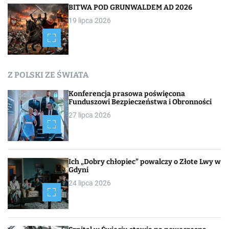
i
BITWA POD GRUNWALDEM AD 2026
19 lipca 2026
s
a
c
Z POLSKI ZE ŚWIATA
h
Konferencja prasowa poświęcona
Funduszowi Bezpieczeństwa i Obronności
27 lipca 2026
Ich „Dobry chłopiec” powalczy o Złote Lwy w
Gdyni
24 lipca 2026