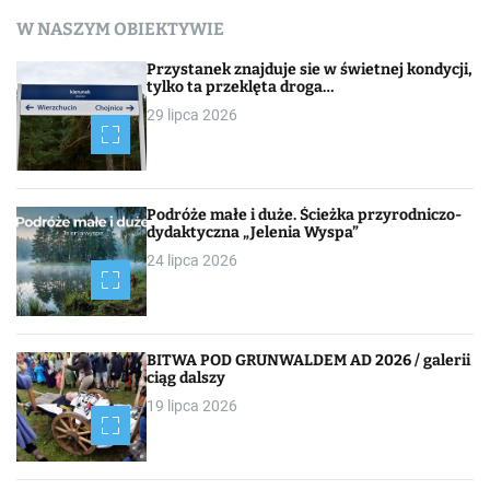
a
W NASZYM OBIEKTYWIE
w
Przystanek znajduje sie w świetnej kondycji,
i
tylko ta przeklęta droga…
29 lipca 2026
g
a
c
Podróże małe i duże. Ścieżka przyrodniczo-
dydaktyczna „Jelenia Wyspa”
j
24 lipca 2026
a
p
BITWA POD GRUNWALDEM AD 2026 / galerii
o
ciąg dalszy
19 lipca 2026
w
p