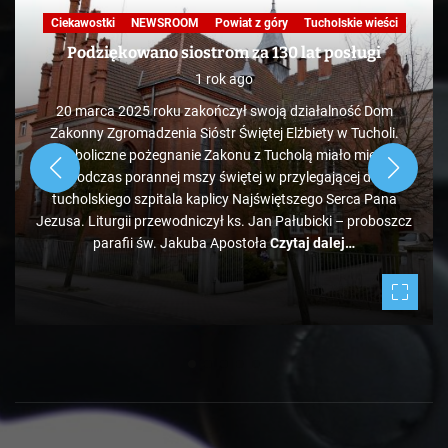
Ciekawostki
NEWSROOM
Powiat z góry
Tucholskie wieści
Podziękowano siostrom za 130 lat posługi
1 rok ago
20 marca 2025 roku zakończył swoją działalność Dom
Zakonny Zgromadzenia Sióstr Świętej Elżbiety w Tucholi.
Symboliczne pożegnanie Zakonu z Tucholą miało miejsce
podczas porannej mszy świętej w przylegającej do
tucholskiego szpitala kaplicy Najświętszego Serca Pana
Jezusa. Liturgii przewodniczył ks. Jan Pałubicki – proboszcz
parafii św. Jakuba Apostoła
Czytaj dalej…