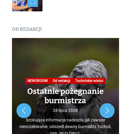
OD REDAKCJI
Na
NEWSROOM
Od redakcji
Tucholskie wieści
Ostatnie pożegnanie
burmistrza
Roz
28 lipca 2026
tur
Szokująca informacja nadeszła jak zawsze
mus
nieoczekiwanie, odszedł dawny burmistrz Tucholi,
szcz
pan Jerzy Dercz.
w d