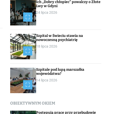
Ich „Dobry chłopiec” powalczy o Złote
Lwy w Gdyni
24 lipca 2026
Szpital w Świeciu stawia na
nowoczesną psychiatrię
18 lipca 2026
Szpitale pod lupą marszałka
województwa?
14 lipca 2026
OBIEKTYWNYM OKIEM
Postępują prace przy przebudowie