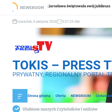
S
Wsparc
Pani Jarosława świętowała swój jubileusz
NEWSROOM
k
domo
i
p
czwartek, 6 sierpnia 2026
5
:
07
:
27
AM
t
o
c
o
n
t
e
TOKIS – PRESS 
n
t
PRYWATNY, REGIONALNY PORTAL T
Strona główna
Oferta
NEWSROOM
Ciekawost
O
f
f
Ulubione naszych Czytelników i widzów
c