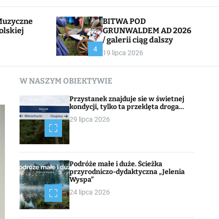
l
c
e
h
BITWA POD
olskiej
GRUNWALDEM AD 2026
/ galerii ciąg dalszy
CHOJNACK
4
19 lipca 2026
W NASZYM OBIEKTYWIE
Przystanek znajduje sie w świetnej
kondycji, tylko ta przeklęta droga…
29 lipca 2026
Podróże małe i duże. Ścieżka
przyrodniczo-dydaktyczna „Jelenia
Wyspa”
24 lipca 2026