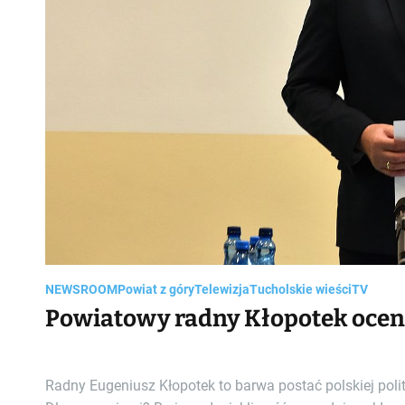
NEWSROOM
Powiat z góry
Telewizja
Tucholskie wieści
TV
Powiatowy radny Kłopotek oceni
Radny Eugeniusz Kłopotek to barwa postać polskiej poli