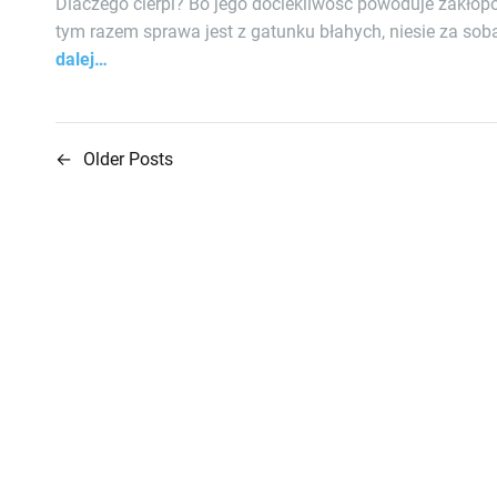
Dlaczego cierpi? Bo jego dociekliwość powoduje zakłopot
tym razem sprawa jest z gatunku błahych, niesie za so
dalej…
←
Older Posts
N
a
w
i
g
a
c
j