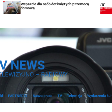
ie dla osób dotkniętych przemocą
Godzina „W”. W
wą
syreny
TV NEWS
ELEWIZYJNO – RADIOWY
ki
PARTNERZY
Nasza praca
TV
Telewizja
Wydarzenia kul