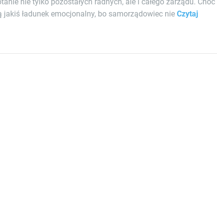
anie nie tylko pozostałych radnych, ale i całego zarządu. Choć
bą jakiś ładunek emocjonalny, bo samorządowiec nie
Czytaj