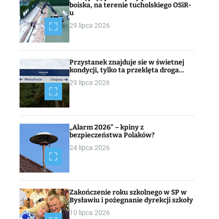
boiska, na terenie tucholskiego OSiR-
u
29 lipca 2026
Przystanek znajduje sie w świetnej
kondycji, tylko ta przeklęta droga…
29 lipca 2026
„Alarm 2026” – kpiny z
bezpieczeństwa Polaków?
24 lipca 2026
Zakończenie roku szkolnego w SP w
Bysławiu i pożegnanie dyrekcji szkoły
10 lipca 2026