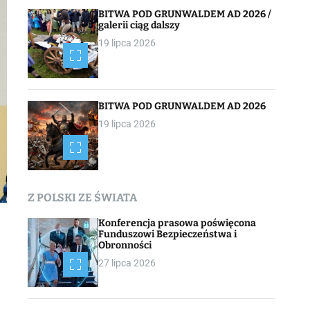
BITWA POD GRUNWALDEM AD 2026 /
galerii ciąg dalszy
19 lipca 2026
BITWA POD GRUNWALDEM AD 2026
19 lipca 2026
Z POLSKI ZE ŚWIATA
Konferencja prasowa poświęcona
Funduszowi Bezpieczeństwa i
Obronności
27 lipca 2026