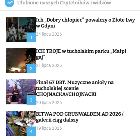
Ulubione naszych Czytelników i widzów
c
ff
u
r
a
l
c
n
e
h
Ich „Dobry chłopiec” powalczy o Złote Lwy
v
a
w Gdyni
s
24 lipca 2026
W
1
i
d
ICH TROJE w tucholskim parku „Małpi
g
gaj”
e
t
21 lipca 2026
2
Finał 67 DBT. Muzyczne anioły na
tucholskiej scenie
CHOJNACKA//CHOJNACKI
3
20 lipca 2026
BITWA POD GRUNWALDEM AD 2026 /
galerii ciąg dalszy
19 lipca 2026
4