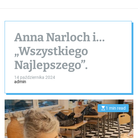
Anna Narloch i…
„Wszystkiego
Najlepszego”.
14 października 2024
admin
1 min read
E
s
t
i
m
a
t