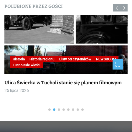
POLUBIONE PRZEZ GOŚCI
Histor
oria
Historia regionu
Listy od czytelników
NEWSROOM
Tuchol
olskie wieści
Wydarz
Świecka w Tucholi stanie się planem filmowym
BITWA P
dalszy
 2026
19 lipca 