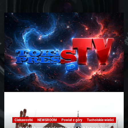
Nasza praca
NEWSROOM
Powiat z góry
Skandale
Telewizja
Tucholskie wieści
TV