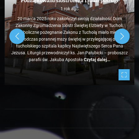
KAWA Z TOKiS-em w 100 sekund. „Ekologiczne”
wysypisko śmieci pod Bladowem?
1 rok ago
Zdaje się, że pozycja tucholskiego wysypiska śmieci
administrowanego przez PK jest mocno zagrożona, bo tuż
obok ale od strony Chojnic, przed Bladowem, powstało
drugie, darmowe. Jeżeli zapełniać się będzie w takim tempie,
to może być ciekawie.