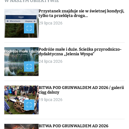
W NASZYM OBIEKTYWIE
Przystanek znajduje sie w świetnej kondycji,
tylko ta przeklęta droga…
29 lipca 2026
Podróże małe i duże. Ścieżka przyrodniczo-
dydaktyczna „Jelenia Wyspa”
24 lipca 2026
BITWA POD GRUNWALDEM AD 2026 / galerii
ciąg dalszy
19 lipca 2026
BITWA POD GRUNWALDEM AD 2026