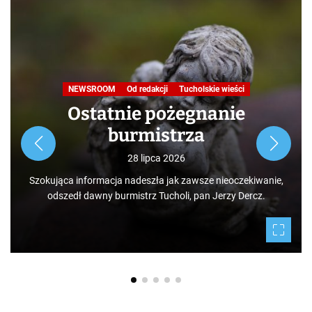
Nasza praca
NEWSROOM
Od redakcji
Turystyka
W obiektywie TOKiS-u
Podróże małe i duże. Ścieżka
przyrodniczo-dydaktyczna
„Jelenia Wyspa”
24 lipca 2026
Rozpoczynamy nowy cykl opowieści zarówno dla turystów,
jak i mieszkańców, którzy niekoniecznie muszą podróżować
po świecie. Mamy niezwykłe szczęście żyć w Borach
Tucholskich i korzystać i to w dodatku za darmo z tego, co
daje nam natura.