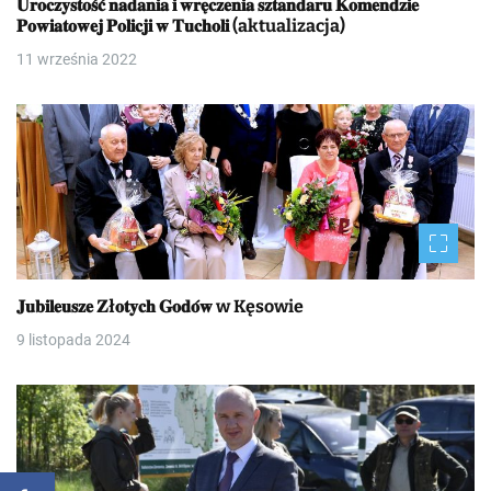
𝐔𝐫𝐨𝐜𝐳𝐲𝐬𝐭𝐨𝐬́𝐜́ 𝐧𝐚𝐝𝐚𝐧𝐢𝐚 𝐢 𝐰𝐫𝐞̨𝐜𝐳𝐞𝐧𝐢𝐚 𝐬𝐳𝐭𝐚𝐧𝐝𝐚𝐫𝐮 𝐊𝐨𝐦𝐞𝐧𝐝𝐳𝐢𝐞
𝐏𝐨𝐰𝐢𝐚𝐭𝐨𝐰𝐞𝐣 𝐏𝐨𝐥𝐢𝐜𝐣𝐢 𝐰 𝐓𝐮𝐜𝐡𝐨𝐥𝐢 (aktualizacja)
11 września 2022
𝐉𝐮𝐛𝐢𝐥𝐞𝐮𝐬𝐳𝐞 𝐙ł𝐨𝐭𝐲𝐜𝐡 𝐆𝐨𝐝𝐨́𝐰 w Kęsowie
9 listopada 2024