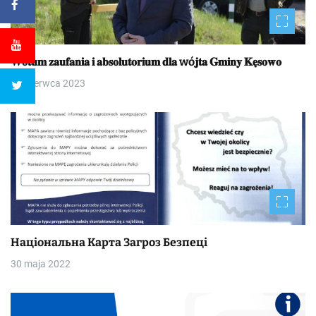
𝐖𝐨𝐭𝐮𝐦 𝐳𝐚𝐮𝐟𝐚𝐧𝐢𝐚 𝐢 𝐚𝐛𝐬𝐨𝐥𝐮𝐭𝐨𝐫𝐢𝐮𝐦 𝐝𝐥𝐚 wó𝐣𝐭𝐚 𝐆𝐦𝐢𝐧𝐲 𝐊𝐞̨𝐬𝐨𝐰𝐨
23 czerwca 2023
Національна Kapтa Загроз Безпеці
30 maja 2022