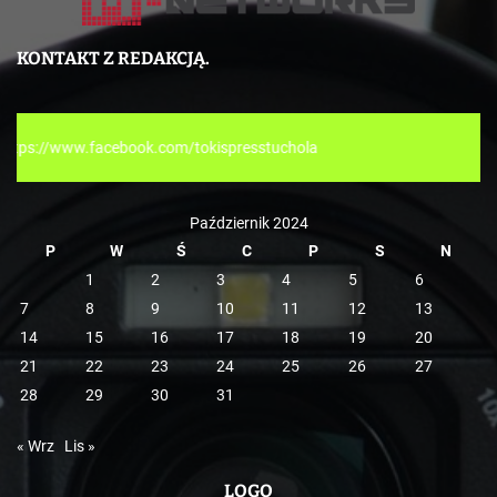
t
e
KONTAKT Z REDAKCJĄ.
g
o
r
tokispresstuchola
i
e
Październik 2024
P
W
Ś
C
P
S
N
1
2
3
4
5
6
7
8
9
10
11
12
13
14
15
16
17
18
19
20
21
22
23
24
25
26
27
28
29
30
31
« Wrz
Lis »
LOGO