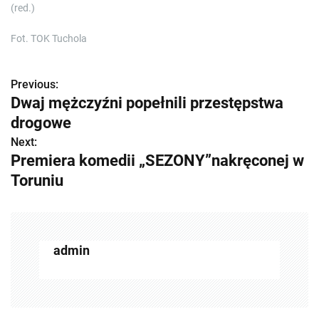
(red.)
Fot. TOK Tuchola
Previous:
Z
Dwaj mężczyźni popełnili przestępstwa
o
drogowe
b
Next:
Premiera komedii „SEZONY”nakręconej w
a
Toruniu
c
z
w
admin
p
i