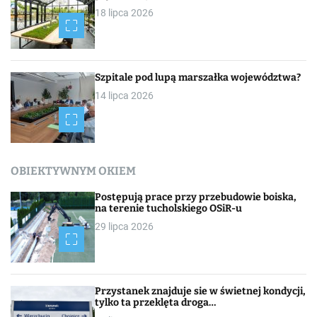
18 lipca 2026
Szpitale pod lupą marszałka województwa?
14 lipca 2026
OBIEKTYWNYM OKIEM
Postępują prace przy przebudowie boiska,
na terenie tucholskiego OSiR-u
29 lipca 2026
Przystanek znajduje sie w świetnej kondycji,
tylko ta przeklęta droga…