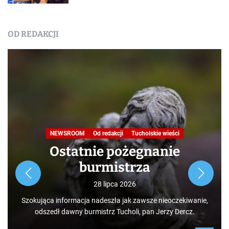
OD REDAKCJI
Nasza praca
NEWSROOM
Od redakcji
Turystyka
W obiektywie TOKiS-u
Podróże małe i duże. Ścieżka
przyrodniczo-dydaktyczna
„Jelenia Wyspa”
24 lipca 2026
Rozpoczynamy nowy cykl opowieści zarówno dla turystów,
jak i mieszkańców, którzy niekoniecznie muszą podróżować
po świecie. Mamy niezwykłe szczęście żyć w Borach
Tucholskich i korzystać i to w dodatku za darmo z tego, co
daje nam natura.