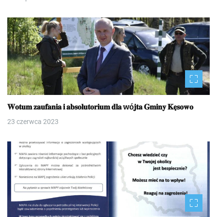
𝐖𝐨𝐭𝐮𝐦 𝐳𝐚𝐮𝐟𝐚𝐧𝐢𝐚 𝐢 𝐚𝐛𝐬𝐨𝐥𝐮𝐭𝐨𝐫𝐢𝐮𝐦 𝐝𝐥𝐚 wó𝐣𝐭𝐚 𝐆𝐦𝐢𝐧𝐲 𝐊𝐞̨𝐬𝐨𝐰𝐨
23 czerwca 2023