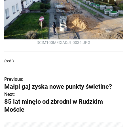
DCIM100MEDIADJI_0036.JPG
(red.)
Previous:
Z
Małpi gaj zyska nowe punkty świetlne?
o
Next:
85 lat minęło od zbrodni w Rudzkim
b
Moście
a
c