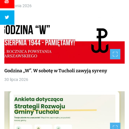
4 sierpnia 2026
Godzina „W”. W sobotę w Tucholi zawyją syreny
30 lipca 2026