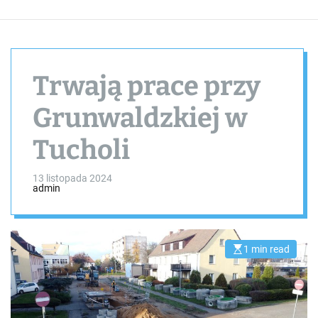
Trwają prace przy
Grunwaldzkiej w
Tucholi
13 listopada 2024
admin
1 min read
E
s
t
i
m
a
t