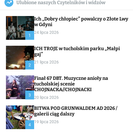
Ulubione naszych Czytelników i widzów
c
ff
u
r
a
l
c
n
e
h
Ich „Dobry chłopiec” powalczy o Złote Lwy
v
a
w Gdyni
s
24 lipca 2026
W
1
i
d
ICH TROJE w tucholskim parku „Małpi
g
gaj”
e
t
21 lipca 2026
2
Finał 67 DBT. Muzyczne anioły na
tucholskiej scenie
CHOJNACKA//CHOJNACKI
3
20 lipca 2026
BITWA POD GRUNWALDEM AD 2026 /
galerii ciąg dalszy
19 lipca 2026
4