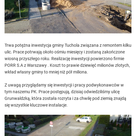
e
d
r
e
a
d
t
i
m
e
Trwa potężna inwestycja gminy Tuchola związana z remontem kilku
ulic. Prace potrwają około ośmiu miesięcy i zostaną zakończone
wiosną przyszłego roku. Realizację inwestycji powierzono firmie
PORR S.A z Warszawy . Koszt to prawie dziewięć milionów złotych,
wkład własny gminy to mniej niż pół miliona.
Z uwagą przyglądamy się inwestycji i pracy podwykonawców w
tym naszemu PK. Prace postępują, dzisiaj odwiedziliśmy ulicę
Grunwaldzką, która została rozryta i za chwilę pod ziemią znajdą
się wszystkie kluczowe instalacje.