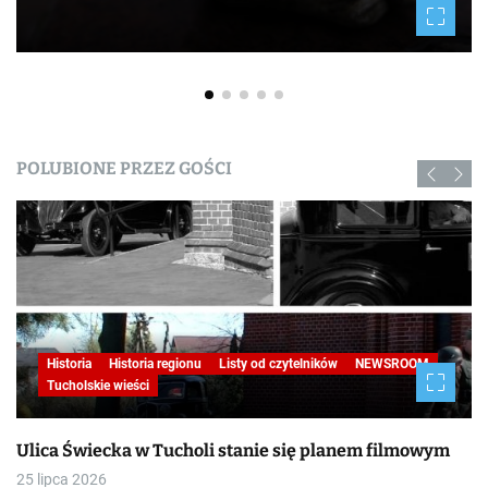
POLUBIONE PRZEZ GOŚCI
Historia
Historia regionu
NEWSROOM
PARTNERZY
Tucholskie wieści
Turystyka
W obiektywie TOKiS-u
Wydarzenia kulturalne
BITWA POD GRUNWALDEM AD 2026 / galerii ciąg
dalszy