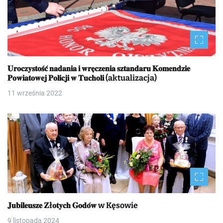
𝐔𝐫𝐨𝐜𝐳𝐲𝐬𝐭𝐨𝐬́𝐜́ 𝐧𝐚𝐝𝐚𝐧𝐢𝐚 𝐢 𝐰𝐫𝐞̨𝐜𝐳𝐞𝐧𝐢𝐚 𝐬𝐳𝐭𝐚𝐧𝐝𝐚𝐫𝐮 𝐊𝐨𝐦𝐞𝐧𝐝𝐳𝐢𝐞
𝐏𝐨𝐰𝐢𝐚𝐭𝐨𝐰𝐞𝐣 𝐏𝐨𝐥𝐢𝐜𝐣𝐢 𝐰 𝐓𝐮𝐜𝐡𝐨𝐥𝐢 (aktualizacja)
11 września 2022
𝐉𝐮𝐛𝐢𝐥𝐞𝐮𝐬𝐳𝐞 𝐙ł𝐨𝐭𝐲𝐜𝐡 𝐆𝐨𝐝𝐨́𝐰 w Kęsowie
9 listopada 2024