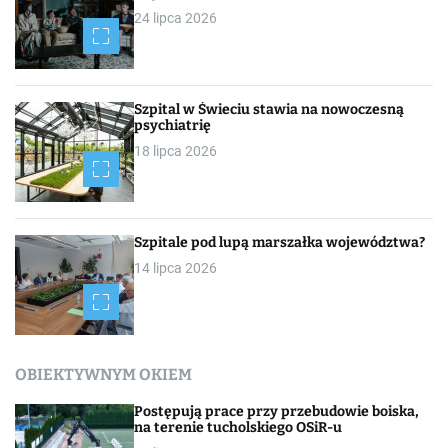
24 lipca 2026
Szpital w Świeciu stawia na nowoczesną
psychiatrię
18 lipca 2026
Szpitale pod lupą marszałka województwa?
14 lipca 2026
OBIEKTYWNYM OKIEM
Postępują prace przy przebudowie boiska,
na terenie tucholskiego OSiR-u