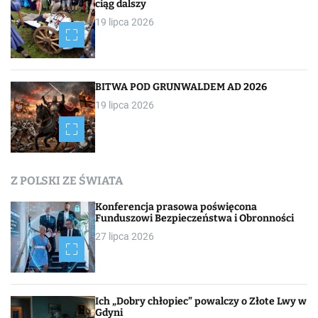
ciąg dalszy
19 lipca 2026
BITWA POD GRUNWALDEM AD 2026
19 lipca 2026
Z POLSKI ZE ŚWIATA
Konferencja prasowa poświęcona
Funduszowi Bezpieczeństwa i Obronności
27 lipca 2026
Ich „Dobry chłopiec” powalczy o Złote Lwy w
Gdyni