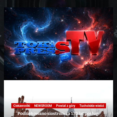
Nasza praca
NEWSROOM
Powiat z góry
Skandale
Telewizja
Tucholskie wieści
TV