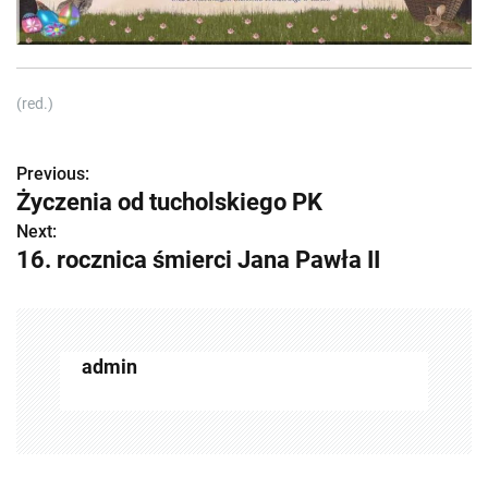
(red.)
Previous:
Z
Życzenia od tucholskiego PK
o
Next:
16. rocznica śmierci Jana Pawła II
b
a
c
admin
z
w
p