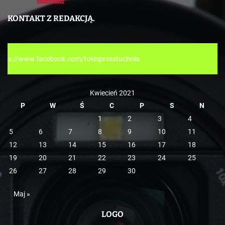
t
e
KONTAKT Z REDAKCJĄ.
g
o
r
/tokispresstuchola
i
e
Kwiecień 2021
P
W
Ś
C
P
S
N
1
2
3
4
5
6
7
8
9
10
11
12
13
14
15
16
17
18
19
20
21
22
23
24
25
26
27
28
29
30
Maj »
LOGO