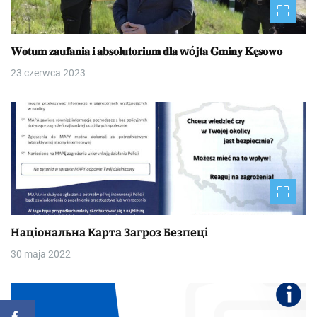
𝐖𝐨𝐭𝐮𝐦 𝐳𝐚𝐮𝐟𝐚𝐧𝐢𝐚 𝐢 𝐚𝐛𝐬𝐨𝐥𝐮𝐭𝐨𝐫𝐢𝐮𝐦 𝐝𝐥𝐚 wó𝐣𝐭𝐚 𝐆𝐦𝐢𝐧𝐲 𝐊𝐞̨𝐬𝐨𝐰𝐨
23 czerwca 2023
Національна Kapтa Загроз Безпеці
30 maja 2022