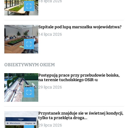
18 lipca 2026
Szpitale pod lupą marszałka województwa?
14 lipca 2026
OBIEKTYWNYM OKIEM
Postępują prace przy przebudowie boiska,
na terenie tucholskiego OSiR-u
29 lipca 2026
Przystanek znajduje sie w świetnej kondycji,
tylko ta przeklęta droga…
29 lipca 2026