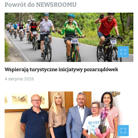
Powrót do NEWSROOMU
i
s
y
Wspierają turystyczne inicjatywy pozarządówek
4 sierpnia 2026