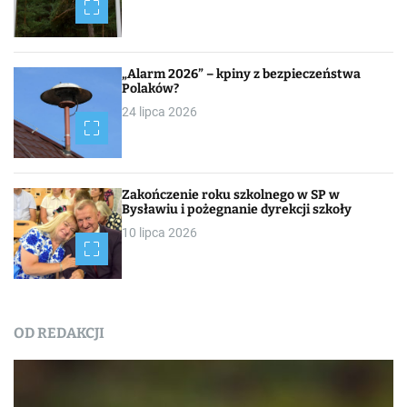
„Alarm 2026” – kpiny z bezpieczeństwa
Polaków?
24 lipca 2026
Zakończenie roku szkolnego w SP w
Bysławiu i pożegnanie dyrekcji szkoły
10 lipca 2026
OD REDAKCJI
Nasza praca
NEWSROOM
Od redakcji
Turystyka