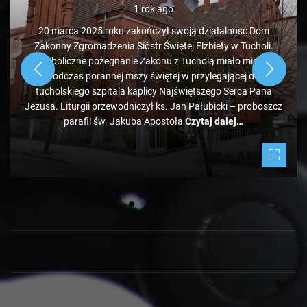
KAWA Z TOKiS-em w 100 sekund. „Ekologiczne”
wysypisko śmieci pod Bladowem?
1 rok ago
Zdaje się, że pozycja tucholskiego wysypiska śmieci
administrowanego przez PK jest mocno zagrożona, bo tuż
obok ale od strony Chojnic, przed Bladowem, powstało
drugie, darmowe. Jeżeli zapełniać się będzie w takim tempie,
to może być ciekawie.