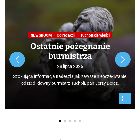
W obiektywie TOKiS-u
Podróże małe i duże. Ścieżka
przyrodniczo-dydaktyczna
„Jelenia Wyspa”
24 lipca 2026
Rozpoczynamy nowy cykl opowieści zarówno dla turystów,
jak i mieszkańców, którzy niekoniecznie muszą podróżować
po świecie. Mamy niezwykłe szczęście żyć w Borach
Tucholskich i korzystać i to w dodatku za darmo z tego, co
daje nam natura.