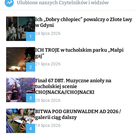
Ulubione naszych Czytelników i widzów
c
ff
u
r
a
l
c
n
e
h
Ich „Dobry chłopiec” powalczy o Złote Lwy
v
a
w Gdyni
s
24 lipca 2026
W
1
i
d
ICH TROJE w tucholskim parku „Małpi
g
gaj”
e
t
21 lipca 2026
2
Finał 67 DBT. Muzyczne anioły na
tucholskiej scenie
CHOJNACKA//CHOJNACKI
3
20 lipca 2026
BITWA POD GRUNWALDEM AD 2026 /
galerii ciąg dalszy
19 lipca 2026
4