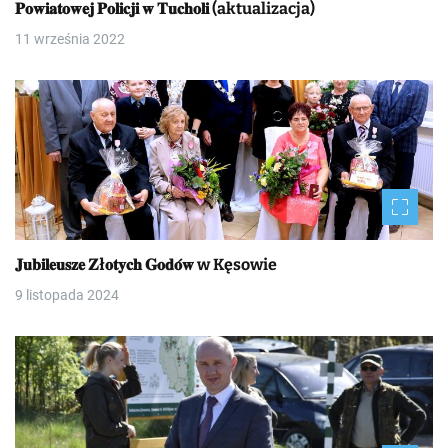
𝐏𝐨𝐰𝐢𝐚𝐭𝐨𝐰𝐞𝐣 𝐏𝐨𝐥𝐢𝐜𝐣𝐢 𝐰 𝐓𝐮𝐜𝐡𝐨𝐥𝐢 (aktualizacja)
11 września 2022
𝐉𝐮𝐛𝐢𝐥𝐞𝐮𝐬𝐳𝐞 𝐙ł𝐨𝐭𝐲𝐜𝐡 𝐆𝐨𝐝𝐨́𝐰 w Kęsowie
9 listopada 2024