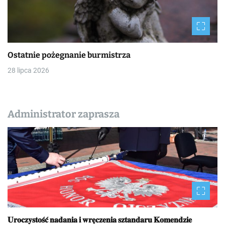
Ostatnie pożegnanie burmistrza
28 lipca 2026
Administrator zaprasza
𝐔𝐫𝐨𝐜𝐳𝐲𝐬𝐭𝐨𝐬́𝐜́ 𝐧𝐚𝐝𝐚𝐧𝐢𝐚 𝐢 𝐰𝐫𝐞̨𝐜𝐳𝐞𝐧𝐢𝐚 𝐬𝐳𝐭𝐚𝐧𝐝𝐚𝐫𝐮 𝐊𝐨𝐦𝐞𝐧𝐝𝐳𝐢𝐞