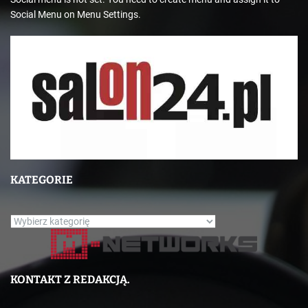
Social Menu on Menu Settings.
KATEGORIE
K
a
t
e
KONTAKT Z REDAKCJĄ.
g
o