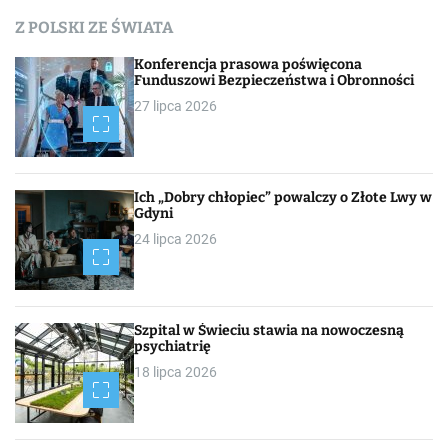
c
Z POLSKI ZE ŚWIATA
h
Konferencja prasowa poświęcona
Funduszowi Bezpieczeństwa i Obronności
27 lipca 2026
Ich „Dobry chłopiec” powalczy o Złote Lwy w
Gdyni
24 lipca 2026
Szpital w Świeciu stawia na nowoczesną
psychiatrię
18 lipca 2026