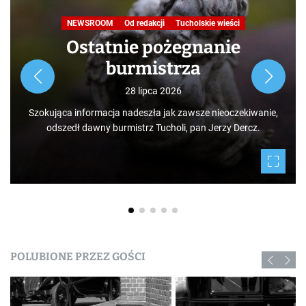
NEWSROOM
Od redakcji
Tucholskie wieści
Ostatnie pożegnanie
burmistrza
28 lipca 2026
Szokująca informacja nadeszła jak zawsze nieoczekiwanie,
odszedł dawny burmistrz Tucholi, pan Jerzy Dercz.
POLUBIONE PRZEZ GOŚCI