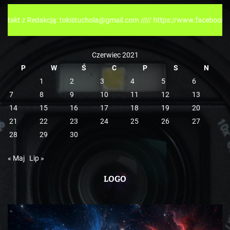
r
akcją: tokistuchola@gmail.com ///// https://www.facebook.com/tokispre
i
e
Czerwiec 2021
P
W
Ś
C
P
S
N
1
2
3
4
5
6
7
8
9
10
11
12
13
14
15
16
17
18
19
20
21
22
23
24
25
26
27
28
29
30
« Maj
Lip »
LOGO