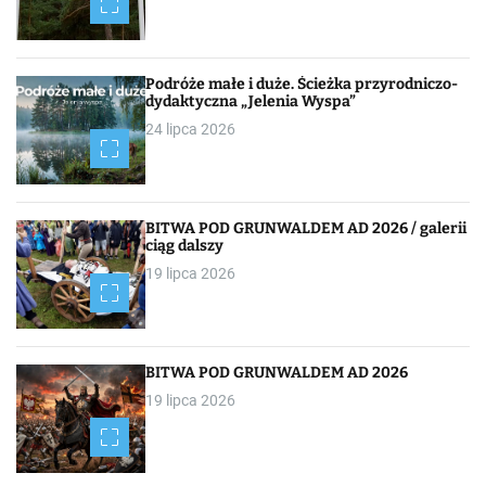
g
a
c
Podróże małe i duże. Ścieżka przyrodniczo-
dydaktyczna „Jelenia Wyspa”
j
24 lipca 2026
a
p
BITWA POD GRUNWALDEM AD 2026 / galerii
o
ciąg dalszy
19 lipca 2026
w
p
i
BITWA POD GRUNWALDEM AD 2026
19 lipca 2026
s
a