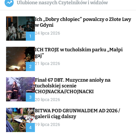
Ulubione naszych Czytelników i widzów
c
ff
u
r
a
l
c
n
e
h
Ich „Dobry chłopiec” powalczy o Złote Lwy
v
a
w Gdyni
s
24 lipca 2026
W
1
i
d
ICH TROJE w tucholskim parku „Małpi
g
gaj”
e
t
21 lipca 2026
2
Finał 67 DBT. Muzyczne anioły na
tucholskiej scenie
CHOJNACKA//CHOJNACKI
3
20 lipca 2026
BITWA POD GRUNWALDEM AD 2026 /
galerii ciąg dalszy
19 lipca 2026
4