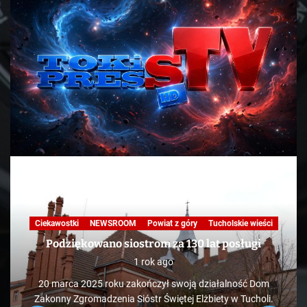
Ciekawostki
NEWSROOM
Powiat z góry
Tucholskie wieści
Podziękowano siostrom za 130 lat posługi
1 rok ago
20 marca 2025 roku zakończył swoją działalność Dom
Zakonny Zgromadzenia Sióstr Świętej Elżbiety w Tucholi.