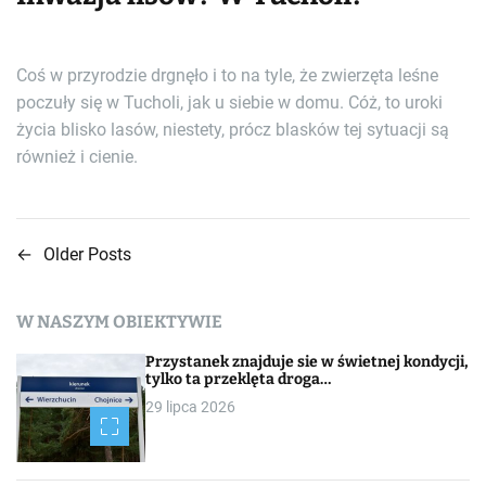
Coś w przyrodzie drgnęło i to na tyle, że zwierzęta leśne
poczuły się w Tucholi, jak u siebie w domu. Cóż, to uroki
życia blisko lasów, niestety, prócz blasków tej sytuacji są
również i cienie.
←
Older Posts
N
a
W NASZYM OBIEKTYWIE
w
Przystanek znajduje sie w świetnej kondycji,
i
tylko ta przeklęta droga…
29 lipca 2026
g
a