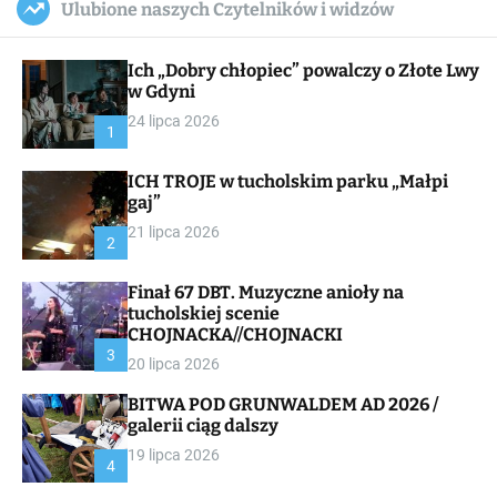
Ulubione naszych Czytelników i widzów
c
ff
u
r
a
l
c
n
e
h
Ich „Dobry chłopiec” powalczy o Złote Lwy
v
a
w Gdyni
s
24 lipca 2026
W
1
i
d
ICH TROJE w tucholskim parku „Małpi
g
gaj”
e
t
21 lipca 2026
2
Finał 67 DBT. Muzyczne anioły na
tucholskiej scenie
CHOJNACKA//CHOJNACKI
3
20 lipca 2026
BITWA POD GRUNWALDEM AD 2026 /
galerii ciąg dalszy
19 lipca 2026
4