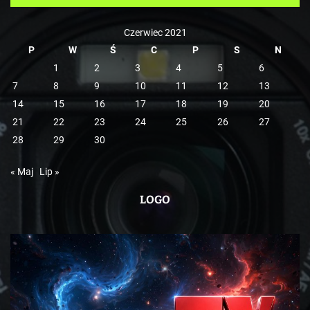
e
Czerwiec 2021
P
W
Ś
C
P
S
N
1
2
3
4
5
6
7
8
9
10
11
12
13
14
15
16
17
18
19
20
21
22
23
24
25
26
27
28
29
30
« Maj
Lip »
LOGO