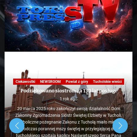
Ciekawostki
NEWSROOM
Powiat z góry
Tucholskie wieści
Podziękowano siostrom za 130 lat posługi
1 rok ago
20 marca 2025 roku zakończył swoją działalność Dom
Zakonny Zgromadzenia Sióstr Świętej Elżbiety w Tucholi.
Symboliczne pożegnanie Zakonu z Tucholą miało miejsce
podczas porannej mszy świętej w przylegającej do
tucholskiego szpitala kaplicy Najświętszego Serca Pana