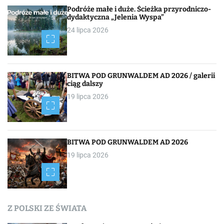
c
Podróże małe i duże. Ścieżka przyrodniczo-
dydaktyczna „Jelenia Wyspa”
j
24 lipca 2026
a
p
BITWA POD GRUNWALDEM AD 2026 / galerii
o
ciąg dalszy
19 lipca 2026
w
p
i
BITWA POD GRUNWALDEM AD 2026
19 lipca 2026
s
a
c
Z POLSKI ZE ŚWIATA
h