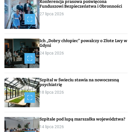
Konferencja prasowa poświęcona
Funduszowi Bezpieczeństwa i Obronności
27 lipca 2026
Ich „Dobry chłopiec” powalczy o Złote Lwy w
Gdyni
24 lipca 2026
Szpital w Świeciu stawia na nowoczesną
psychiatrię
18 lipca 2026
Szpitale pod lupą marszałka województwa?
14 lipca 2026