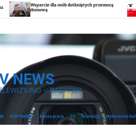
ie dla osób dotkniętych przemocą
Godzina „W”. W
wą
syreny
TV NEWS
ELEWIZYJNO – RADIOWY
ki
PARTNERZY
Nasza praca
TV
Telewizja
Wydarzenia kul