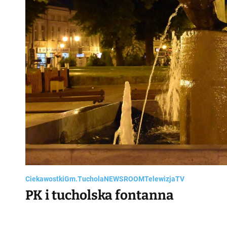
Ciekawostki
Gm.Tuchola
NEWSROOM
Telewizja
TV
PK i tucholska fontanna