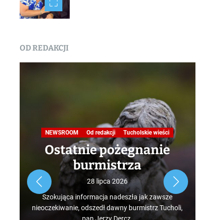
OD REDAKCJI
Na
NEWSROOM
Od redakcji
Tucholskie wieści
Ostatnie pożegnanie
burmistrza
Roz
28 lipca 2026
tur
Szokująca informacja nadeszła jak zawsze
mus
nieoczekiwanie, odszedł dawny burmistrz Tucholi,
szcz
pan Jerzy Dercz.
w d