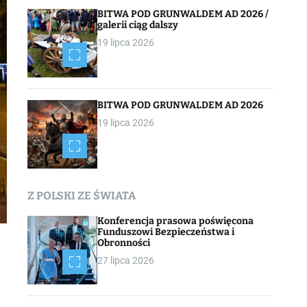
BITWA POD GRUNWALDEM AD 2026 /
galerii ciąg dalszy
19 lipca 2026
BITWA POD GRUNWALDEM AD 2026
19 lipca 2026
Z POLSKI ZE ŚWIATA
Konferencja prasowa poświęcona
Funduszowi Bezpieczeństwa i
Obronności
27 lipca 2026