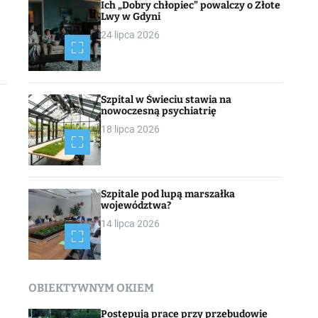
Ich „Dobry chłopiec” powalczy o Złote
Lwy w Gdyni
24 lipca 2026
Szpital w Świeciu stawia na
nowoczesną psychiatrię
18 lipca 2026
Szpitale pod lupą marszałka
województwa?
14 lipca 2026
OBIEKTYWNYM OKIEM
Postępują prace przy przebudowie