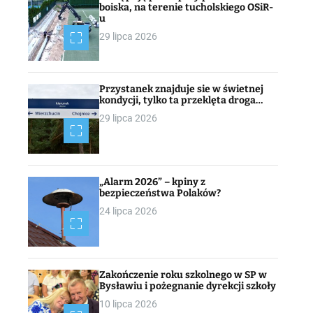
boiska, na terenie tucholskiego OSiR-
u
29 lipca 2026
Przystanek znajduje sie w świetnej
kondycji, tylko ta przeklęta droga…
29 lipca 2026
„Alarm 2026” – kpiny z
bezpieczeństwa Polaków?
24 lipca 2026
Zakończenie roku szkolnego w SP w
Bysławiu i pożegnanie dyrekcji szkoły
10 lipca 2026