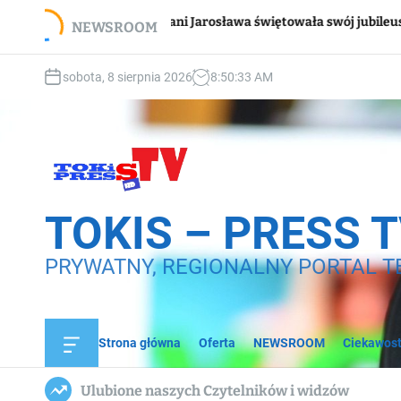
S
Wsparc
Pani Jarosława świętowała swój jubileusz
NEWSROOM
k
domo
i
p
sobota, 8 sierpnia 2026
8
:
50
:
35
AM
t
o
c
o
n
t
e
TOKIS – PRESS 
n
t
PRYWATNY, REGIONALNY PORTAL T
Strona główna
Oferta
NEWSROOM
Ciekawost
O
f
f
Ulubione naszych Czytelników i widzów
c