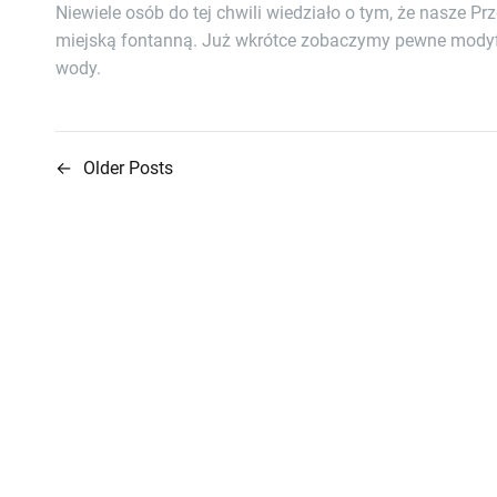
Niewiele osób do tej chwili wiedziało o tym, że nasze P
miejską fontanną. Już wkrótce zobaczymy pewne modyfi
wody.
←
Older Posts
N
a
w
i
g
a
c
j