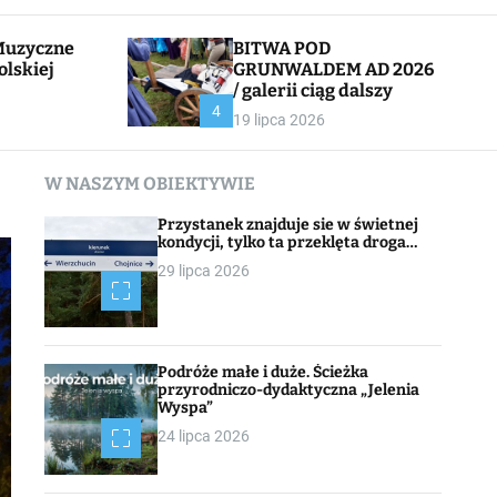
l
c
e
h
BITWA POD
olskiej
GRUNWALDEM AD 2026
/ galerii ciąg dalszy
CHOJNACK
4
19 lipca 2026
W NASZYM OBIEKTYWIE
Przystanek znajduje sie w świetnej
kondycji, tylko ta przeklęta droga…
29 lipca 2026
Podróże małe i duże. Ścieżka
przyrodniczo-dydaktyczna „Jelenia
Wyspa”
24 lipca 2026