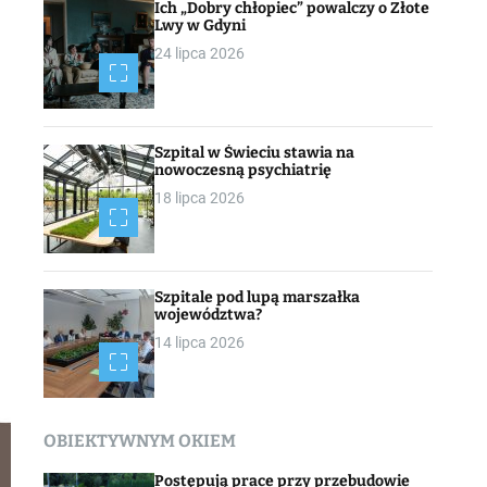
Ich „Dobry chłopiec” powalczy o Złote
Lwy w Gdyni
24 lipca 2026
Szpital w Świeciu stawia na
nowoczesną psychiatrię
18 lipca 2026
Szpitale pod lupą marszałka
województwa?
14 lipca 2026
OBIEKTYWNYM OKIEM
Postępują prace przy przebudowie