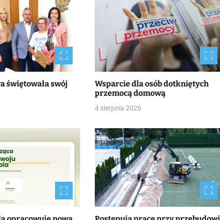
wa świętowała swój
Wsparcie dla osób dotkniętych
przemocą domową
4 sierpnia 2026
la opracowuje nową
Postępują prace przy przebudow