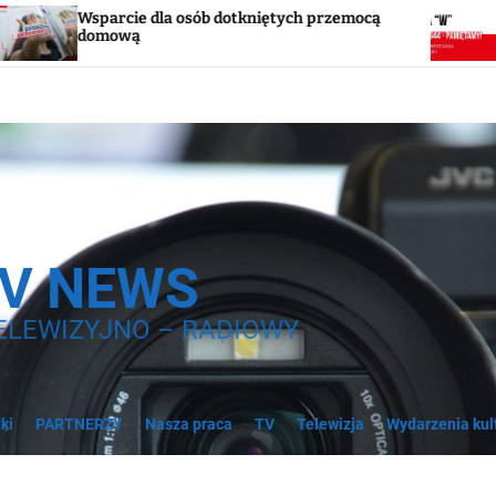
sób dotkniętych przemocą
Godzina „W”. W sobotę w
syreny
TV NEWS
ELEWIZYJNO – RADIOWY
ki
PARTNERZY
Nasza praca
TV
Telewizja
Wydarzenia kul