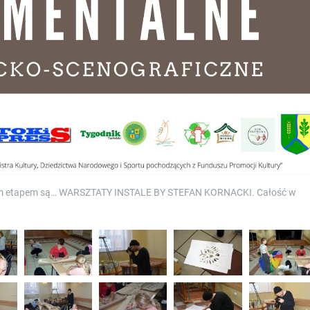
ejnym etapem są… WARSZTATY INSTALE BY STEFAN KORNACKI. Całość w