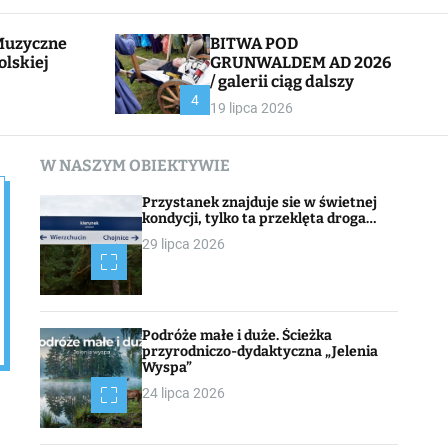
l
c
e
h
BITWA POD
olskiej
GRUNWALDEM AD 2026
/ galerii ciąg dalszy
CHOJNACK
4
19 lipca 2026
W NASZYM OBIEKTYWIE
Przystanek znajduje sie w świetnej
kondycji, tylko ta przeklęta droga…
29 lipca 2026
Podróże małe i duże. Ścieżka
przyrodniczo-dydaktyczna „Jelenia
Wyspa”
24 lipca 2026