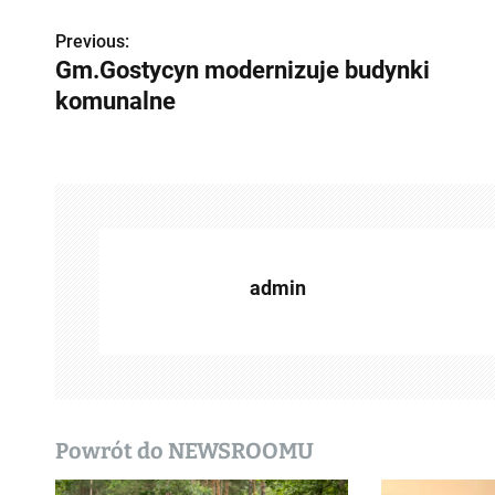
Previous:
Z
Gm.Gostycyn modernizuje budynki
o
komunalne
b
a
c
z
admin
w
p
i
s
Powrót do NEWSROOMU
y