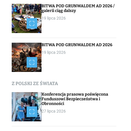
BITWA POD GRUNWALDEM AD 2026 /
galerii ciąg dalszy
19 lipca 2026
BITWA POD GRUNWALDEM AD 2026
19 lipca 2026
Z POLSKI ZE ŚWIATA
Konferencja prasowa poświęcona
Funduszowi Bezpieczeństwa i
Obronności
27 lipca 2026