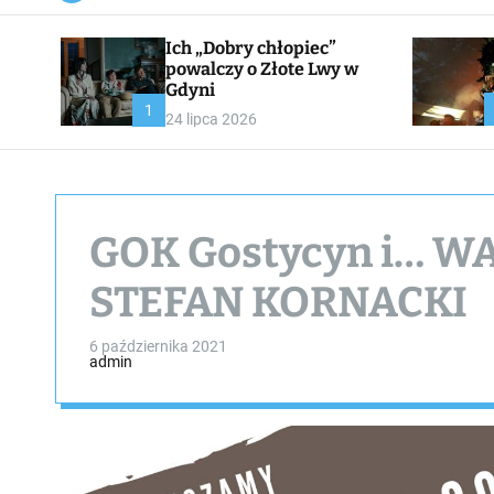
a
n
Ich „Dobry chłopiec”
v
a
powalczy o Złote Lwy w
s
Gdyni
W
1
24 lipca 2026
i
d
g
e
t
GOK Gostycyn i… W
STEFAN KORNACKI
6 października 2021
admin