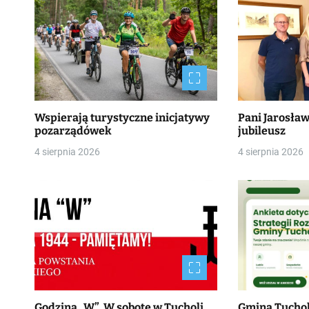
Wspierają turystyczne inicjatywy
Pani Jarosła
pozarządówek
jubileusz
4 sierpnia 2026
4 sierpnia 2026
Godzina „W”. W sobotę w Tucholi
Gmina Tucho