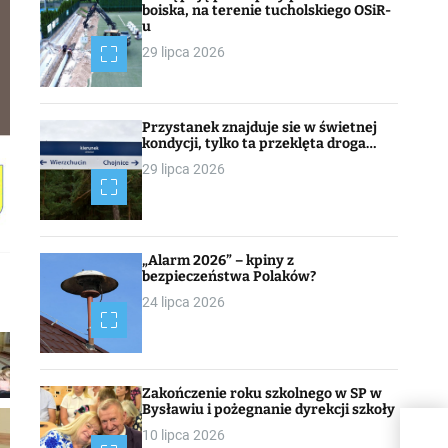
boiska, na terenie tucholskiego OSiR-
u
29 lipca 2026
Przystanek znajduje sie w świetnej
kondycji, tylko ta przeklęta droga…
29 lipca 2026
„Alarm 2026” – kpiny z
bezpieczeństwa Polaków?
24 lipca 2026
Zakończenie roku szkolnego w SP w
Bysławiu i pożegnanie dyrekcji szkoły
10 lipca 2026
Spot