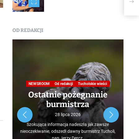
Red
OD REDAKCJI
Na
NEWSROOM
Od redakcji
Tucholskie wieści
Ostatnie pożegnanie
burmistrza
Roz
28 lipca 2026
tur
Szokująca informacja nadeszła jak zawsze
mus
nieoczekiwanie, odszedł dawny burmistrz Tucholi,
szcz
pan Jerzy Dercz.
w d