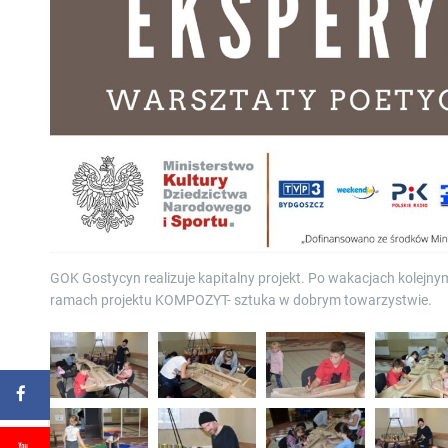
GOK Gostycyn realizuje kapitalny projekt. Po wakacjach kol
ramach projektu KOMPOZYT- sztuka w dobrym towarzystwie.
ki