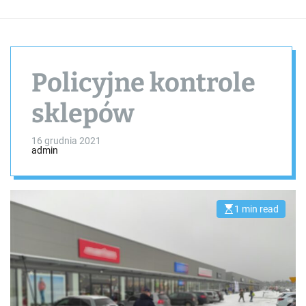
Policyjne kontrole
sklepów
16 grudnia 2021
admin
1 min read
E
s
t
i
m
a
t
e
d
r