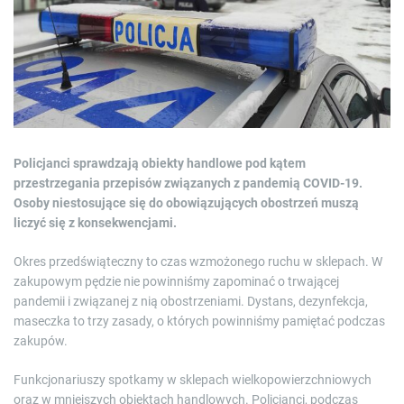
e
a
d
t
i
m
e
Policjanci sprawdzają obiekty handlowe pod kątem
przestrzegania przepisów związanych z pandemią COVID-19.
Osoby niestosujące się do obowiązujących obostrzeń muszą
liczyć się z konsekwencjami.
Okres przedświąteczny to czas wzmożonego ruchu w sklepach. W
zakupowym pędzie nie powinniśmy zapominać o trwającej
pandemii i związanej z nią obostrzeniami. Dystans, dezynfekcja,
maseczka to trzy zasady, o których powinniśmy pamiętać podczas
zakupów.
Funkcjonariuszy spotkamy w sklepach wielkopowierzchniowych
oraz w mniejszych obiektach handlowych. Policjanci, podczas