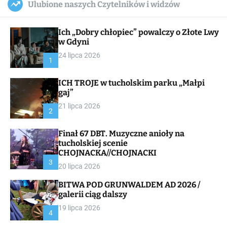
Ulubione naszych Czytelników i widzów
c
ff
u
r
a
l
c
n
e
h
Ich „Dobry chłopiec” powalczy o Złote Lwy
v
a
w Gdyni
s
24 lipca 2026
W
1
i
d
ICH TROJE w tucholskim parku „Małpi
g
gaj”
e
t
21 lipca 2026
2
Finał 67 DBT. Muzyczne anioły na
tucholskiej scenie
CHOJNACKA//CHOJNACKI
3
20 lipca 2026
BITWA POD GRUNWALDEM AD 2026 /
galerii ciąg dalszy
19 lipca 2026
4