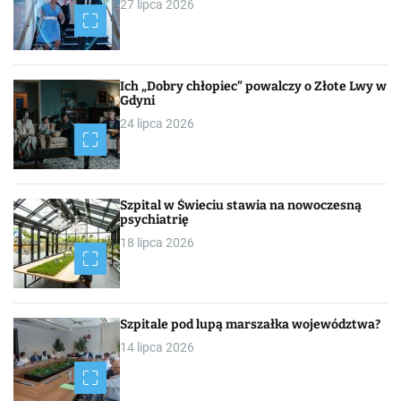
27 lipca 2026
Ich „Dobry chłopiec” powalczy o Złote Lwy w
Gdyni
24 lipca 2026
Szpital w Świeciu stawia na nowoczesną
psychiatrię
18 lipca 2026
Szpitale pod lupą marszałka województwa?
14 lipca 2026