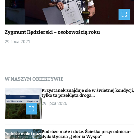
Zygmunt Kędzierski – osobowością roku
29 lipca 2021
W NASZYM OBIEKTYWIE
Przystanek znajduje sie w świetnej kondycji,
tylko ta przeklęta droga…
29 lipca 2026
Podróże małe i duże. Ścieżka przyrodniczo-
dydaktyczna „Jelenia Wyspa”