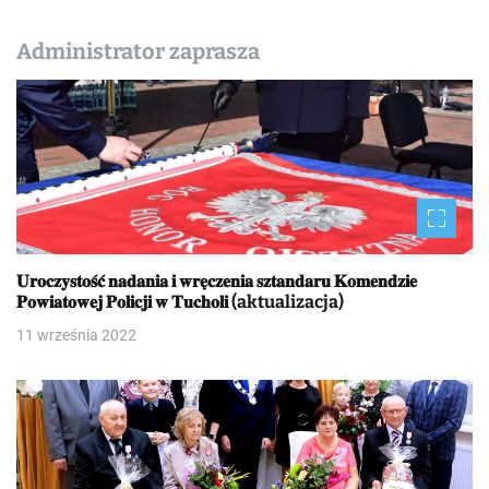
Administrator zaprasza
𝐔𝐫𝐨𝐜𝐳𝐲𝐬𝐭𝐨𝐬́𝐜́ 𝐧𝐚𝐝𝐚𝐧𝐢𝐚 𝐢 𝐰𝐫𝐞̨𝐜𝐳𝐞𝐧𝐢𝐚 𝐬𝐳𝐭𝐚𝐧𝐝𝐚𝐫𝐮 𝐊𝐨𝐦𝐞𝐧𝐝𝐳𝐢𝐞
𝐏𝐨𝐰𝐢𝐚𝐭𝐨𝐰𝐞𝐣 𝐏𝐨𝐥𝐢𝐜𝐣𝐢 𝐰 𝐓𝐮𝐜𝐡𝐨𝐥𝐢 (aktualizacja)
11 września 2022