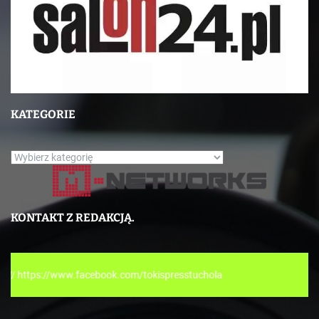
KATEGORIE
K
a
t
e
KONTAKT Z REDAKCJĄ.
g
o
r
cebook.com/tokispresstuchola
i
e