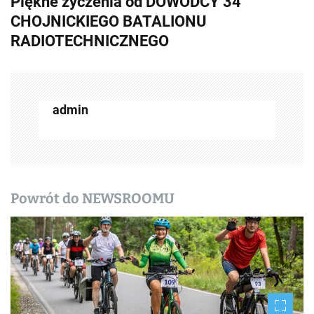
Piękne życzenia od DOWÓDCY 34
a
CHOJNICKIEGO BATALIONU
c
RADIOTECHNICZNEGO
z
w
admin
p
i
s
y
Powrót do NEWSROOMU