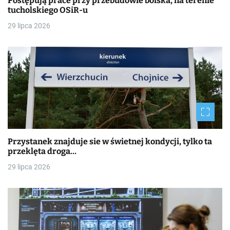
Postępują prace przy przebudowie boiska, na terenie
tucholskiego OSiR-u
29 lipca 2026
Przystanek znajduje sie w świetnej kondycji, tylko ta
przeklęta droga…
29 lipca 2026