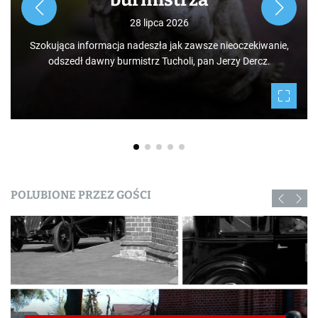
jak i mieszkańców, którzy niekoniecznie m
po świecie. Mamy niezwykłe szczęście ż
sze nieoczekiwanie,
Tucholskich i korzystać i to w dodatku za d
an Jerzy Dercz.
daje nam natura.
POLUBIONE PRZEZ GOŚCI