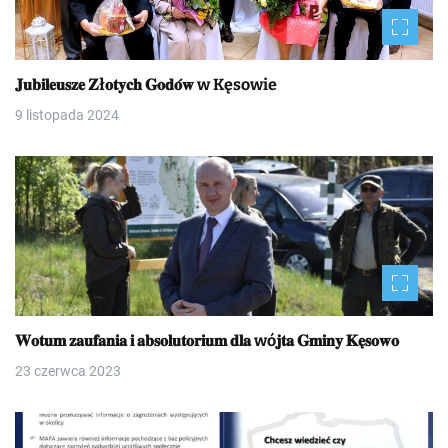
𝐉𝐮𝐛𝐢𝐥𝐞𝐮𝐬𝐳𝐞 𝐙ł𝐨𝐭𝐲𝐜𝐡 𝐆𝐨𝐝𝐨́𝐰 w Kęsowie
9 listopada 2024
𝐖𝐨𝐭𝐮𝐦 𝐳𝐚𝐮𝐟𝐚𝐧𝐢𝐚 𝐢 𝐚𝐛𝐬𝐨𝐥𝐮𝐭𝐨𝐫𝐢𝐮𝐦 𝐝𝐥𝐚 wó𝐣𝐭𝐚 𝐆𝐦𝐢𝐧𝐲 𝐊𝐞̨𝐬𝐨𝐰𝐨
23 czerwca 2023