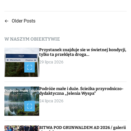
←
Older Posts
N
a
W NASZYM OBIEKTYWIE
w
Przystanek znajduje sie w świetnej kondycji,
i
tylko ta przeklęta droga…
29 lipca 2026
g
a
c
Podróże małe i duże. Ścieżka przyrodniczo-
dydaktyczna „Jelenia Wyspa”
j
24 lipca 2026
a
p
BITWA POD GRUNWALDEM AD 2026 / galerii