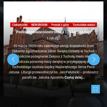
Ciekawostki
NEWSROOM
Powiat z góry
Tucholskie wieści
Podziękowano siostrom za 130 lat posługi
1 rok ago
20 marca 2025 roku zakończył swoją działalność Dom
Zakonny Zgromadzenia Sióstr Świętej Elżbiety w Tucholi.
Symboliczne pożegnanie Zakonu z Tucholą miało miejsce
podczas porannej mszy świętej w przylegającej do
tucholskiego szpitala kaplicy Najświętszego Serca Pana
Jezusa. Liturgii przewodniczył ks. Jan Pałubicki – proboszcz
parafii św. Jakuba Apostoła
Czytaj dalej…