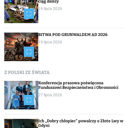
o
ciąg dalszy
19 lipca 2026
w
p
i
BITWA POD GRUNWALDEM AD 2026
19 lipca 2026
s
a
c
Z POLSKI ZE ŚWIATA
h
Konferencja prasowa poświęcona
Funduszowi Bezpieczeństwa i Obronności
27 lipca 2026
Ich „Dobry chłopiec” powalczy o Złote Lwy w
Gdyni