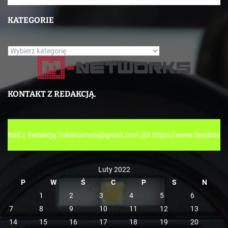
KATEGORIE
K
a
t
e
KONTAKT Z REDAKCJĄ.
g
o
r
dakcją: tokistuchola@gmail.com ///// https://www.facebook.com/tokispr
i
e
Luty 2022
P
W
Ś
C
P
S
N
1
2
3
4
5
6
7
8
9
10
11
12
13
14
15
16
17
18
19
20