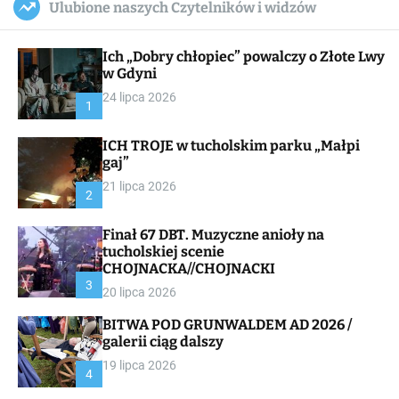
Ulubione naszych Czytelników i widzów
c
ff
u
r
a
l
c
n
e
h
Ich „Dobry chłopiec” powalczy o Złote Lwy
v
a
w Gdyni
s
24 lipca 2026
W
1
i
d
ICH TROJE w tucholskim parku „Małpi
g
gaj”
e
t
21 lipca 2026
2
Finał 67 DBT. Muzyczne anioły na
tucholskiej scenie
CHOJNACKA//CHOJNACKI
3
20 lipca 2026
BITWA POD GRUNWALDEM AD 2026 /
galerii ciąg dalszy
19 lipca 2026
4