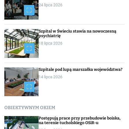
24 lipca 2026
Szpital w Świeciu stawia na nowoczesną
psychiatrię
18 lipca 2026
Szpitale pod lupą marszałka województwa?
14 lipca 2026
OBIEKTYWNYM OKIEM
Postępują prace przy przebudowie boiska,
na terenie tucholskiego OSiR-u