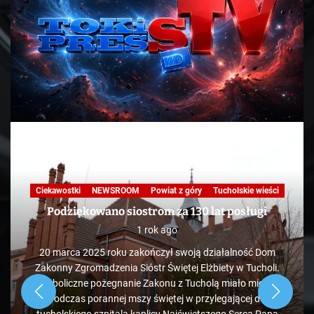
Ciekawostki
NEWSROOM
Powiat z góry
Tucholskie wieści
Podziękowano siostrom za 130 lat posługi
1 rok ago
20 marca 2025 roku zakończył swoją działalność Dom
Zakonny Zgromadzenia Sióstr Świętej Elżbiety w Tucholi.
Symboliczne pożegnanie Zakonu z Tucholą miało miejsce
podczas porannej mszy świętej w przylegającej do
tucholskiego szpitala kaplicy Najświętszego Serca Pana