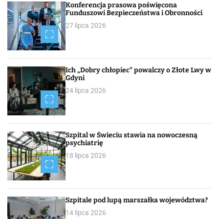
Konferencja prasowa poświęcona
Funduszowi Bezpieczeństwa i Obronności
27 lipca 2026
Ich „Dobry chłopiec” powalczy o Złote Lwy w
Gdyni
24 lipca 2026
Szpital w Świeciu stawia na nowoczesną
psychiatrię
18 lipca 2026
Szpitale pod lupą marszałka województwa?
14 lipca 2026