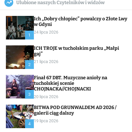
Ulubione naszych Czytelników i widzów
c
ff
u
r
a
l
c
n
e
h
Ich „Dobry chłopiec” powalczy o Złote Lwy
v
a
w Gdyni
s
24 lipca 2026
W
1
i
d
ICH TROJE w tucholskim parku „Małpi
g
gaj”
e
t
21 lipca 2026
2
Finał 67 DBT. Muzyczne anioły na
tucholskiej scenie
CHOJNACKA//CHOJNACKI
3
20 lipca 2026
BITWA POD GRUNWALDEM AD 2026 /
galerii ciąg dalszy
19 lipca 2026
4