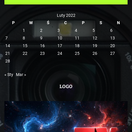
e
Luty 2022
P
W
Ś
C
P
S
N
1
2
3
4
5
6
7
8
9
10
11
12
13
14
15
16
17
18
19
20
21
22
23
24
25
26
27
28
« Sty
Mar »
LOGO