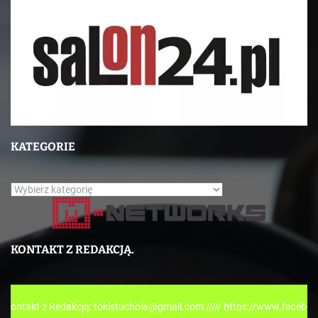
KATEGORIE
K
a
t
e
KONTAKT Z REDAKCJĄ.
g
o
r
 Redakcją: tokistuchola@gmail.com ///// https://www.facebook.com/tok
i