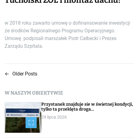
Tucholski ZOL i montaż dachu!
w 2018 roku zawarto umowę o dofinansowanie inwestycji
ze środków Regionalnego Programu Operacyjnego.
Umowę podpisali marszałek Piotr Całbecki i Prezes
Zarządu Szpitala.
←
Older Posts
N
a
W NASZYM OBIEKTYWIE
w
Przystanek znajduje sie w świetnej kondycji,
i
tylko ta przeklęta droga…
29 lipca 2026
g
a