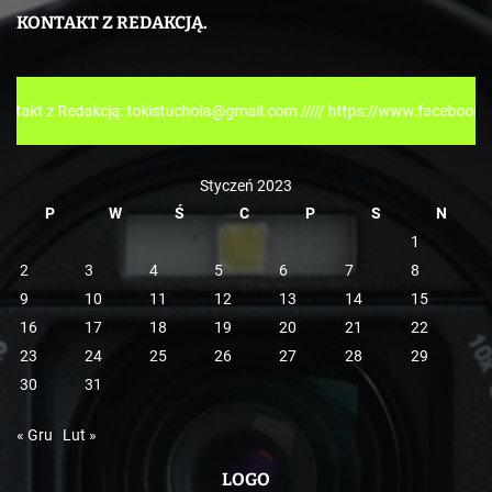
e
KONTAKT Z REDAKCJĄ.
g
o
r
kcją: tokistuchola@gmail.com ///// https://www.facebook.com/tokispre
i
e
Styczeń 2023
P
W
Ś
C
P
S
N
1
2
3
4
5
6
7
8
9
10
11
12
13
14
15
16
17
18
19
20
21
22
23
24
25
26
27
28
29
30
31
« Gru
Lut »
LOGO