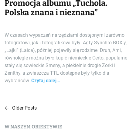
Promocja albumu „Tuchola.
Polska znana i nieznana”
W czasach wypaczeń narzędziami dostępnymi zarówno
fotografowi, jak i fotografikowi były Agfy Synchro BOX-y,
„Lajki” (Laica), później pojawiły się rodzime: Druh, Ami,
równolegle można było kupić niemieckie Certo, popularne
stały się sowieckie Smeny, a piekielnie drogie Zorki i
Zenithy, a zwłaszcza TTL dostępne były tylko dla
wybrańców.
Czytaj dalej…
←
Older Posts
N
a
W NASZYM OBIEKTYWIE
w