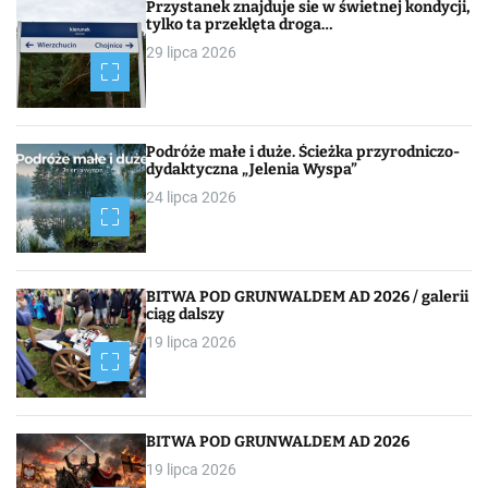
Przystanek znajduje sie w świetnej kondycji,
i
tylko ta przeklęta droga…
29 lipca 2026
g
a
c
Podróże małe i duże. Ścieżka przyrodniczo-
dydaktyczna „Jelenia Wyspa”
j
24 lipca 2026
a
p
BITWA POD GRUNWALDEM AD 2026 / galerii
o
ciąg dalszy
19 lipca 2026
w
p
i
BITWA POD GRUNWALDEM AD 2026
19 lipca 2026
s