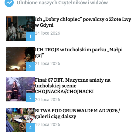
Ulubione naszych Czytelników i widzów
c
ff
u
r
a
l
c
n
e
h
Ich „Dobry chłopiec” powalczy o Złote Lwy
v
a
w Gdyni
s
24 lipca 2026
W
1
i
d
ICH TROJE w tucholskim parku „Małpi
g
gaj”
e
t
21 lipca 2026
2
Finał 67 DBT. Muzyczne anioły na
tucholskiej scenie
CHOJNACKA//CHOJNACKI
3
20 lipca 2026
BITWA POD GRUNWALDEM AD 2026 /
galerii ciąg dalszy
19 lipca 2026
4