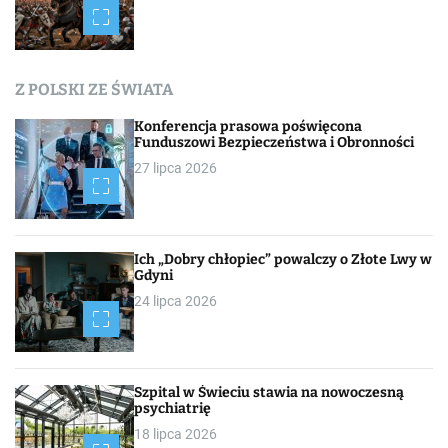
a
c
Z POLSKI ZE ŚWIATA
h
Konferencja prasowa poświęcona
Funduszowi Bezpieczeństwa i Obronności
27 lipca 2026
Ich „Dobry chłopiec” powalczy o Złote Lwy w
Gdyni
24 lipca 2026
Szpital w Świeciu stawia na nowoczesną
psychiatrię
18 lipca 2026