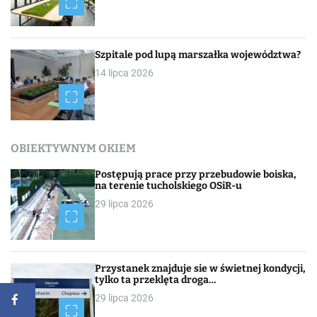
Szpitale pod lupą marszałka województwa?
14 lipca 2026
OBIEKTYWNYM OKIEM
Postępują prace przy przebudowie boiska,
na terenie tucholskiego OSiR-u
29 lipca 2026
Przystanek znajduje sie w świetnej kondycji,
tylko ta przeklęta droga…
29 lipca 2026